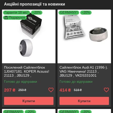
Акційні пропозиції та новинки
Гарантія 18 міс!
–20%
GERMANY!
–20%
Подарунок
Посилений Сайлентблок
Сайлентблок Audi A1 (1996-).
1J0407181. КОРЕЯ Acsuss!
VAG Німеччина! 21113 ,
21113 , JBU129 ,
JBU129 , VKDS331001
VKDS331001
Готово до відправки
Готово до відправки
207
414
₴
₴
259 ₴
518 ₴
Купити
Купити
GERMANY!
–20%
GERMANY!
–20%