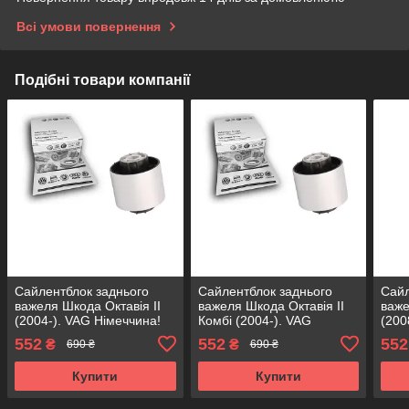
Всі умови повернення
Подібні товари компанії
Сайлентблок заднього
Сайлентблок заднього
Сайл
важеля Шкода Октавія II
важеля Шкода Октавія II
важе
(2004-). VAG Німеччина!
Комбі (2004-). VAG
(200
38620 , FE29568 ,
Німеччина! 38620 ,
3862
552
552
552
₴
₴
690 ₴
690 ₴
VKDS431001
FE29568 , VKDS431001
VKD
Купити
Купити