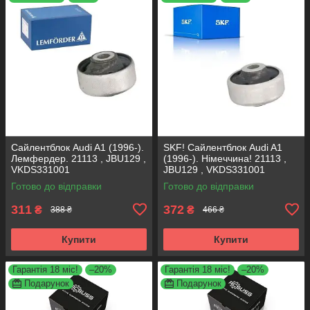
Сайлентблок Audi A1 (1996-).
SKF! Сайлентблок Audi A1
Лемфердер. 21113 , JBU129 ,
(1996-). Німеччина! 21113 ,
VKDS331001
JBU129 , VKDS331001
Готово до відправки
Готово до відправки
311
372
₴
₴
388 ₴
466 ₴
Купити
Купити
Гарантія 18 міс!
–20%
Гарантія 18 міс!
–20%
Подарунок
Подарунок