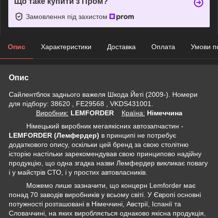
Що таке купити з Пром?
Замовлення під захистом
Опис
Характеристики
Доставка
Оплата
Умови п
Опис
Сайлентблок заднього важеля Шкода Йеті (2009-). Номери
для підбору: 38620 , FE29568 , VKDS431001.
Виробник:
LEMFORDER
Крaїна:
Німеччина
Німецький виробник мегаякісних автозапчастин -
LEMFORDER (Лемфердер)
в принципі не потребує
додаткового опису, оскільки цей бренд за свою столітню
історію настільки зарекомендував свою принципово надійну
продукцію, що одна згадка назви Лемфердер викликає повагу
і у майстрів СТО, і у простих автовласників.
Можемо лише зазначити, що концерн Lemforder має
понад 70 заводів виробників у всьому світі. У Європі основні
потужності розташовані в Німеччині, Австрії, Іспанії та
Словаччині, на яких виробляється однаково якісна продукція,