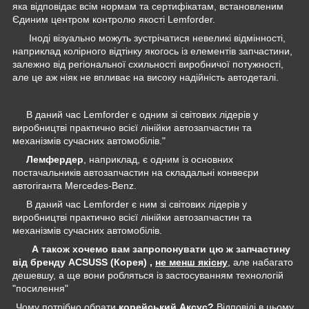
яка відповідає всім нормам та сертифікатам, встановленим
Єдиним центром контролю якості Lemforder.
Іноді візуально можуть зустрічатися невеликі відмінності,
наприклад колірного відтінку якогось із елементів запчастини,
залежно від регіональної схильності виробничої потужності,
але це аж ніяк не впливає на високу надійність автодеталі.
В даний час Lemforder є одним зі світових лідерів у
виробництві практично всієї лінійки автозапчастин та
механізмів сучасних автомобілів."
Лемфердер
, наприклад, є одним із основних
постачальників автозапчастин на складальні конвеєри
автогіганта Mercedes-Benz.
В даний час Lemforder є ним зі світових лідерів у
виробництві практично всієї лінійки автозапчастин та
механізмів сучасних автомобілів.
А також хочемо вам запропонувати цю ж запчастину
від бренду ACSUSS (Корея) ,
не менш якісну
, але набагато
дешевшу, а ще вони робляться із застосуванням технологій
"посилення"
Чому потрібно обрати
корейський Аксус?
Відповіді в цьому