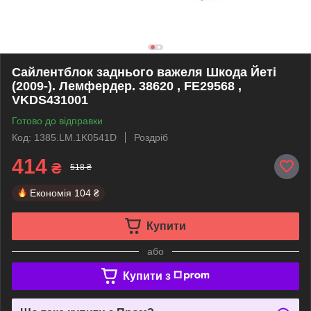
Сайлентблок заднього важеля Шкода Йеті
(2009-). Лемфердер. 38620 , FE29568 ,
VKDS431001
Готово до відправки
Код: 1385.LM.1K0541D
Роздріб
414
₴
518 ₴
Економія
104 ₴
Купити
або
Купити з