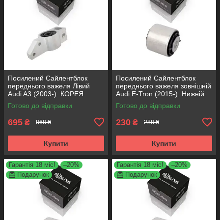
Посилений Сайлентблок
Посилений Сайлентблок
переднього важеля Лівий
переднього важеля зовнішній
Audi A3 (2003-). КОРЕЯ
Audi E-Tron (2015-). Нижній.
Acsuss! 34762 , JBU691 ,
КОРЕЯ Acsuss! FE175192 ,
Готово до відправки
Готово до відправки
VKDS331004
VKDS331087
695
230
₴
₴
868 ₴
288 ₴
Купити
Купити
Гарантія 18 міс!
–20%
Гарантія 18 міс!
–20%
Подарунок
Подарунок