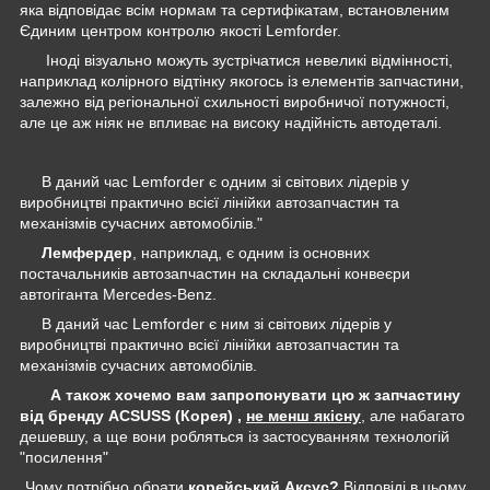
яка відповідає всім нормам та сертифікатам, встановленим
Єдиним центром контролю якості Lemforder.
Іноді візуально можуть зустрічатися невеликі відмінності,
наприклад колірного відтінку якогось із елементів запчастини,
залежно від регіональної схильності виробничої потужності,
але це аж ніяк не впливає на високу надійність автодеталі.
В даний час Lemforder є одним зі світових лідерів у
виробництві практично всієї лінійки автозапчастин та
механізмів сучасних автомобілів."
Лемфердер
, наприклад, є одним із основних
постачальників автозапчастин на складальні конвеєри
автогіганта Mercedes-Benz.
В даний час Lemforder є ним зі світових лідерів у
виробництві практично всієї лінійки автозапчастин та
механізмів сучасних автомобілів.
А також хочемо вам запропонувати цю ж запчастину
від бренду ACSUSS (Корея) ,
не менш якісну
, але набагато
дешевшу, а ще вони робляться із застосуванням технологій
"посилення"
Чому потрібно обрати
корейський Аксус?
Відповіді в цьому