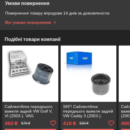
Умови повернення
Повернення товару впродовж 14 днів за домовленістю
Всі умови повернення
Подібні товари компанії
Сайлентблок переднього
SKF! Сайлентблок
Сайл
важеля задній VW Golf V,
переднього важеля задній
важе
VI (2003-). VAG
VW Caddy 3 (2003-).
(200
Німеччина! 34559 ,
Німеччина! 34559 ,
3455
460
416
460
₴
₴
575 ₴
520 ₴
JBU602 , VKDS331037
JBU602 , VKDS331037
VKD