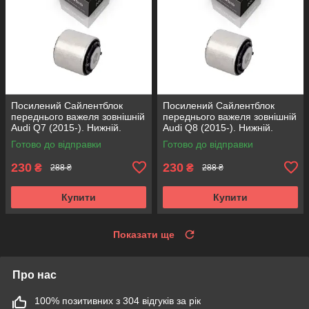
Посилений Сайлентблок
Посилений Сайлентблок
переднього важеля зовнішній
переднього важеля зовнішній
Audi Q7 (2015-). Нижній.
Audi Q8 (2015-). Нижній.
КОРЕЯ Acsuss! FE175192 ,
КОРЕЯ Acsuss! FE175192 ,
Готово до відправки
Готово до відправки
VKDS331087
VKDS331087
230
230
₴
₴
288 ₴
288 ₴
Купити
Купити
Показати ще
Про нас
100% позитивних з 304 відгуків за рік