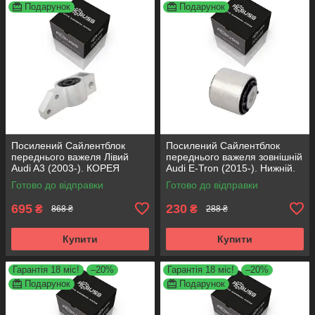
Подарунок
Подарунок
Посилений Сайлентблок
Посилений Сайлентблок
переднього важеля Лівий
переднього важеля зовнішній
Audi A3 (2003-). КОРЕЯ
Audi E-Tron (2015-). Нижній.
Acsuss! 34762 , JBU691 ,
КОРЕЯ Acsuss! FE175192 ,
Готово до відправки
Готово до відправки
VKDS331004
VKDS331087
695
230
₴
₴
868 ₴
288 ₴
Купити
Купити
Гарантія 18 міс!
–20%
Гарантія 18 міс!
–20%
Подарунок
Подарунок