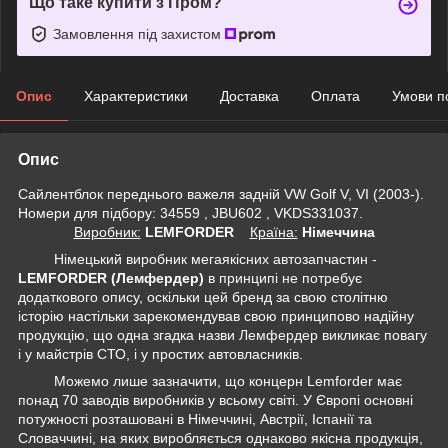
Що таке купити з Пром?
Замовлення під захистом
Опис
Характеристики
Доставка
Оплата
Умови п
Опис
Сайлентблок переднього важеля задній VW Golf V, VI (2003-).
Номери для підбору: 34559 , JBU602 , VKDS331037.
Виробник:
LEMFORDER
Крaїна:
Німеччина
Німецький виробник мегаякісних автозапчастин -
LEMFORDER (Лемфердер)
в принципі не потребує
додаткового опису, оскільки цей бренд за свою столітню
історію настільки зарекомендував свою принципово надійну
продукцію, що одна згадка назви Лемфердер викликає повагу
і у майстрів СТО, і у простих автовласників.
Можемо лише зазначити, що концерн Lemforder має
понад 70 заводів виробників у всьому світі. У Європі основні
потужності розташовані в Німеччині, Австрії, Іспанії та
Словаччині, на яких виробляється однаково якісна продукція,