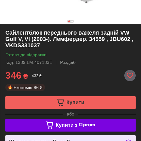
Сайлентблок переднього важеля задній VW
Golf V, VI (2003-). Лемфердер. 34559 , JBU602 ,
VKDS331037
Готово до відправки
Код: 1389.LM.407183E
Роздріб
346
₴
432 ₴
Економія
86 ₴
Купити
або
Купити з