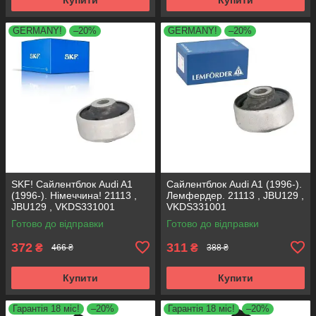
GERMANY!
–20%
GERMANY!
–20%
SKF! Сайлентблок Audi A1
Сайлентблок Audi A1 (1996-).
(1996-). Німеччина! 21113 ,
Лемфердер. 21113 , JBU129 ,
JBU129 , VKDS331001
VKDS331001
Готово до відправки
Готово до відправки
372
311
₴
₴
466 ₴
388 ₴
Купити
Купити
Гарантія 18 міс!
–20%
Гарантія 18 міс!
–20%