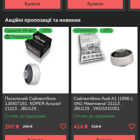
Купити
Купити
Акційні пропозиції та новинки
Гарантія 18 міс!
–20%
GERMANY!
–20%
Подарунок
Посилений Сайлентблок
Сайлентблок Audi A1 (1996-).
1J0407181. КОРЕЯ Acsuss!
VAG Німеччина! 21113 ,
21113 , JBU129 ,
JBU129 , VKDS331001
VKDS331001
Готово до відправки
Готово до відправки
207
414
₴
₴
259 ₴
518 ₴
Купити
Купити