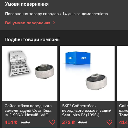
Умови повернення
Повернення товару впродовж 14 днів за домовленістю
Всі умови повернення
Подібні товари компанії
Сайлентблок переднього
SKF! Сайлентблок
Сайл
важеля задній Сеат Ібіца
переднього важеля задній
важе
IV (1996-). Нижній. VAG
Seat Ibiza IV (1996-).
Толед
Німеччина! 21113 ,
Нижній. Німеччина! 21113
Нижн
414
372
414
₴
₴
518 ₴
466 ₴
JBU129 , VKDS331001
, JBU129 , VKDS331001
2111