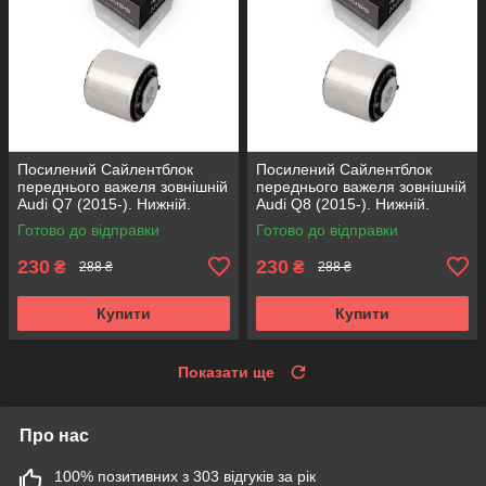
Посилений Сайлентблок
Посилений Сайлентблок
переднього важеля зовнішній
переднього важеля зовнішній
Audi Q7 (2015-). Нижній.
Audi Q8 (2015-). Нижній.
КОРЕЯ Acsuss! FE175192 ,
КОРЕЯ Acsuss! FE175192 ,
Готово до відправки
Готово до відправки
VKDS331087
VKDS331087
230
230
₴
₴
288 ₴
288 ₴
Купити
Купити
Показати ще
Про нас
100% позитивних з 303 відгуків за рік