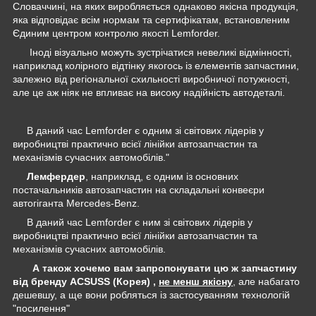
Словаччині, на яких виробляється однаково якісна продукція,
яка відповідає всім нормам та сертифікатам, встановленим
Єдиним центром контролю якості Lemforder.
Іноді візуально можуть зустрічатися невеликі відмінності,
наприклад колірного відтінку якогось із елементів запчастини,
залежно від регіональної схильності виробничої потужності,
але це аж ніяк не впливає на високу надійність автодеталі.
В даний час Lemforder є одним зі світових лідерів у
виробництві практично всієї лінійки автозапчастин та
механізмів сучасних автомобілів."
Лемфердер
, наприклад, є одним із основних
постачальників автозапчастин на складальні конвеєри
автогіганта Mercedes-Benz.
В даний час Lemforder є ним зі світових лідерів у
виробництві практично всієї лінійки автозапчастин та
механізмів сучасних автомобілів.
А також хочемо вам запропонувати цю ж запчастину
від бренду ACSUSS (Корея) ,
не менш якісну
, але набагато
дешевшу, а ще вони робляться із застосуванням технологій
"посилення"