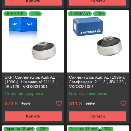
Купити
Купити
GERMANY!
–20%
GERMANY!
–20%
SKF! Сайлентблок Audi A1
Сайлентблок Audi A1 (1996-).
(1996-). Німеччина! 21113 ,
Лемфердер. 21113 , JBU129 ,
JBU129 , VKDS331001
VKDS331001
Готово до відправки
Готово до відправки
372
311
₴
₴
466 ₴
388 ₴
Купити
Купити
Гарантія 18 міс!
–20%
Гарантія 18 міс!
–20%