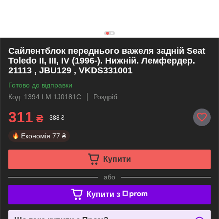
Сайлентблок переднього важеля задній Seat
Toledo II, III, IV (1996-). Нижній. Лемфердер.
21113 , JBU129 , VKDS331001
Готово до відправки
Код: 1394.LM.1J0181C
Роздріб
311
₴
388 ₴
Економія
77 ₴
Купити
або
Купити з