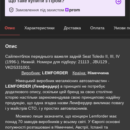
Що таке купити з Пром?
Замовлення під захистом
Опис
Характеристики
Доставка
Оплата
Умови п
Опис
Сайлентблок переднього важеля задній Seat Toledo II, III, IV
(1996-). Нижній. Номери для підбору: 21113 , JBU129 ,
VKDS331001.
Виробник:
LEMFORDER
Крaїна:
Німеччина
Німецький виробник мегаякісних автозапчастин -
LEMFORDER (Лемфердер)
в принципі не потребує
додаткового опису, оскільки цей бренд за свою столітню
історію настільки зарекомендував свою принципово надійну
продукцію, що одна згадка назви Лемфердер викликає повагу
і у майстрів СТО, і у простих автовласників.
Можемо лише зазначити, що концерн Lemforder має
понад 70 заводів виробників у всьому світі. У Європі основні
потужності розташовані в Німеччині, Австрії, Іспанії та