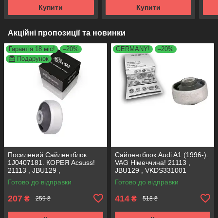
VKD
Купити
Купити
Акційні пропозиції та новинки
Гарантія 18 міс!
–20%
GERMANY!
–20%
Подарунок
Посилений Сайлентблок
Сайлентблок Audi A1 (1996-).
1J0407181. КОРЕЯ Acsuss!
VAG Німеччина! 21113 ,
21113 , JBU129 ,
JBU129 , VKDS331001
VKDS331001
Готово до відправки
Готово до відправки
207
414
₴
₴
259 ₴
518 ₴