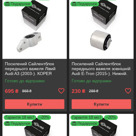
Подарунок
Подарунок
Посилений Сайлентблок
Посилений Сайлентблок
переднього важеля Лівий
переднього важеля зовнішній
Audi A3 (2003-). КОРЕЯ
Audi E-Tron (2015-). Нижній.
Acsuss! 34762 , JBU691 ,
КОРЕЯ Acsuss! FE175192 ,
Готово до відправки
Готово до відправки
VKDS331004
VKDS331087
695
230
₴
₴
868 ₴
288 ₴
Купити
Купити
Гарантія 18 міс!
–20%
Гарантія 18 міс!
–20%
Подарунок
Подарунок