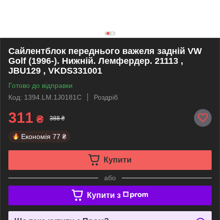
Сайлентблок переднього важеля задній VW
Golf (1996-). Нижній. Лемфердер. 21113 ,
JBU129 , VKDS331001
Готово до відправки
Код: 1394.LM.1J0181C
Роздріб
311
₴
388 ₴
Економія
77 ₴
Купити
або
Купити з