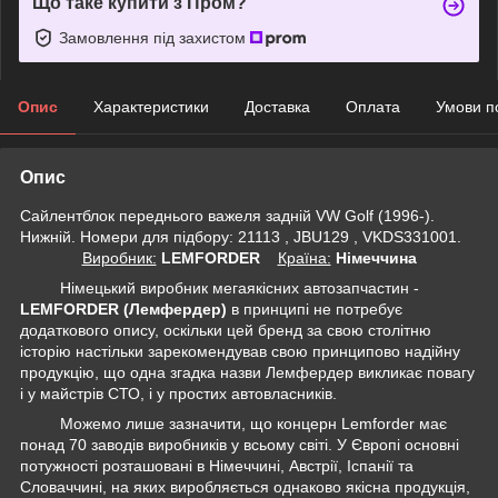
Що таке купити з Пром?
Замовлення під захистом
Опис
Характеристики
Доставка
Оплата
Умови п
Опис
Сайлентблок переднього важеля задній VW Golf (1996-).
Нижній. Номери для підбору: 21113 , JBU129 , VKDS331001.
Виробник:
LEMFORDER
Крaїна:
Німеччина
Німецький виробник мегаякісних автозапчастин -
LEMFORDER (Лемфердер)
в принципі не потребує
додаткового опису, оскільки цей бренд за свою столітню
історію настільки зарекомендував свою принципово надійну
продукцію, що одна згадка назви Лемфердер викликає повагу
і у майстрів СТО, і у простих автовласників.
Можемо лише зазначити, що концерн Lemforder має
понад 70 заводів виробників у всьому світі. У Європі основні
потужності розташовані в Німеччині, Австрії, Іспанії та
Словаччині, на яких виробляється однаково якісна продукція,