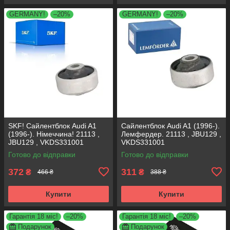
GERMANY!
–20%
GERMANY!
–20%
SKF! Сайлентблок Audi A1
Сайлентблок Audi A1 (1996-).
(1996-). Німеччина! 21113 ,
Лемфердер. 21113 , JBU129 ,
JBU129 , VKDS331001
VKDS331001
Готово до відправки
Готово до відправки
372
311
₴
₴
466 ₴
388 ₴
Купити
Купити
Гарантія 18 міс!
–20%
Гарантія 18 міс!
–20%
Подарунок
Подарунок