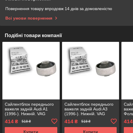
Повернення товару впродовж 14 днів за домовленістю
Всі умови повернення
Подібні товари компанії
Сайлентблок переднього
Сайлентблок переднього
Сайл
важеля задній Audi A1
важеля задній Audi A3
важе
(1996-). Нижній. VAG
(1996-). Нижній. VAG
Фоль
Німеччина! 21113 ,
Німеччина! 21113 ,
(199
414
414
414
₴
₴
518 ₴
518 ₴
JBU129 , VKDS331001
JBU129 , VKDS331001
Німе
JBU
Купити
Купити