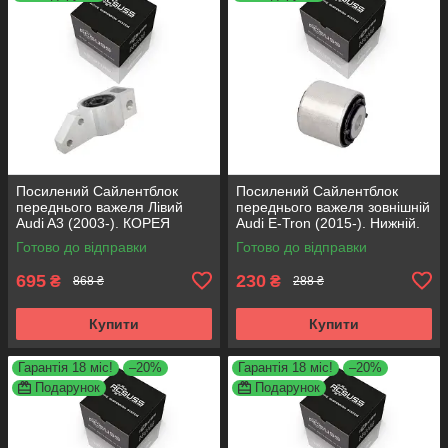
Посилений Сайлентблок
Посилений Сайлентблок
переднього важеля Лівий
переднього важеля зовнішній
Audi A3 (2003-). КОРЕЯ
Audi E-Tron (2015-). Нижній.
Acsuss! 34762 , JBU691 ,
КОРЕЯ Acsuss! FE175192 ,
Готово до відправки
Готово до відправки
VKDS331004
VKDS331087
695
230
₴
₴
868 ₴
288 ₴
Купити
Купити
Гарантія 18 міс!
–20%
Гарантія 18 міс!
–20%
Подарунок
Подарунок