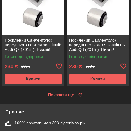
Посилений Сайлентблок
Посилений Сайлентблок
переднього важеля зовнішній
переднього важеля зовнішній
Audi Q7 (2015-). Нижній.
Audi Q8 (2015-). Нижній.
КОРЕЯ Acsuss! FE175192 ,
КОРЕЯ Acsuss! FE175192 ,
Готово до відправки
Готово до відправки
VKDS331087
VKDS331087
230
230
₴
₴
288 ₴
288 ₴
Купити
Купити
Показати ще
Про нас
100% позитивних з 303 відгуків за рік