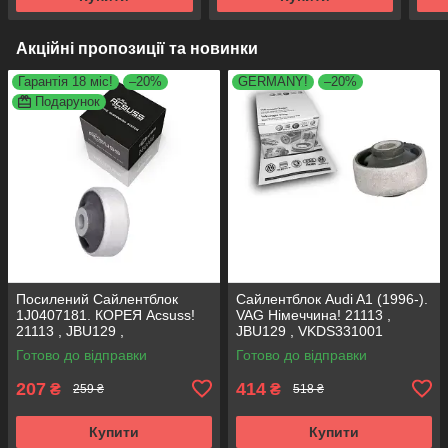
Акційні пропозиції та новинки
Гарантія 18 міс!
–20%
GERMANY!
–20%
Подарунок
Посилений Сайлентблок
Сайлентблок Audi A1 (1996-).
1J0407181. КОРЕЯ Acsuss!
VAG Німеччина! 21113 ,
21113 , JBU129 ,
JBU129 , VKDS331001
VKDS331001
Готово до відправки
Готово до відправки
207
414
₴
₴
259 ₴
518 ₴
Купити
Купити