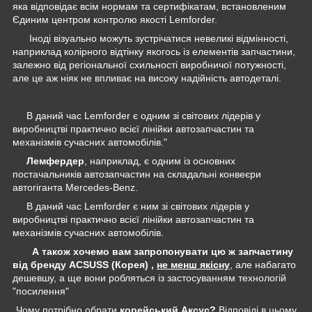
яка відповідає всім нормам та сертифікатам, встановленим
Єдиним центром контролю якості Lemforder.
Іноді візуально можуть зустрічатися невеликі відмінності,
наприклад колірного відтінку якогось із елементів запчастини,
залежно від регіональної схильності виробничої потужності,
але це аж ніяк не впливає на високу надійність автодеталі.
В даний час Lemforder є одним зі світових лідерів у
виробництві практично всієї лінійки автозапчастин та
механізмів сучасних автомобілів."
Лемфердер
, наприклад, є одним із основних
постачальників автозапчастин на складальні конвеєри
автогіганта Mercedes-Benz.
В даний час Lemforder є ним зі світових лідерів у
виробництві практично всієї лінійки автозапчастин та
механізмів сучасних автомобілів.
А також хочемо вам запропонувати цю ж запчастину
від бренду ACSUSS (Корея) ,
не менш якісну
, але набагато
дешевшу, а ще вони робляться із застосуванням технологій
"посилення"
Чому потрібно обрати
корейський Аксус?
Відповіді в цьому