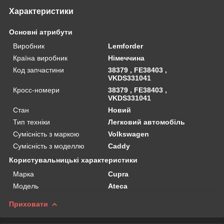
Характеристики
Основні атрибути
Виробник
Lemforder
Країна виробник
Німеччина
Код запчастини
38379 , FE38403 ,
VKDS331041
Кросс-номери
38379 , FE38403 ,
VKDS331041
Стан
Новий
Тип техніки
Легковий автомобіль
Сумісність з маркою
Volkswagen
Сумісність з моделлю
Caddy
Користувальницькі характеристики
Марка
Cupra
Мoдель
Ateca
Приховати