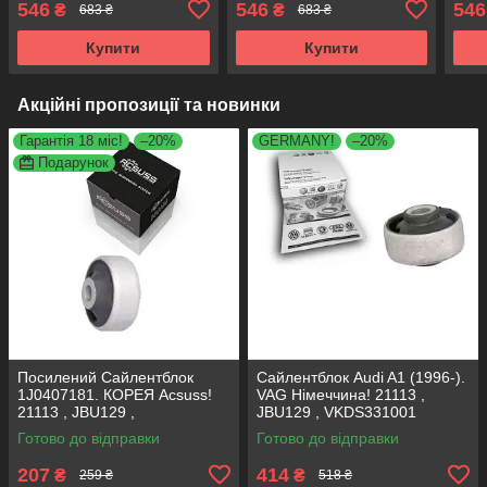
546
546
546
₴
₴
683 ₴
683 ₴
, FE38403 , VKDS331041
, FE38403 , VKDS331041
, FE
Купити
Купити
Акційні пропозиції та новинки
Гарантія 18 міс!
–20%
GERMANY!
–20%
Подарунок
Посилений Сайлентблок
Сайлентблок Audi A1 (1996-).
1J0407181. КОРЕЯ Acsuss!
VAG Німеччина! 21113 ,
21113 , JBU129 ,
JBU129 , VKDS331001
VKDS331001
Готово до відправки
Готово до відправки
207
414
₴
₴
259 ₴
518 ₴