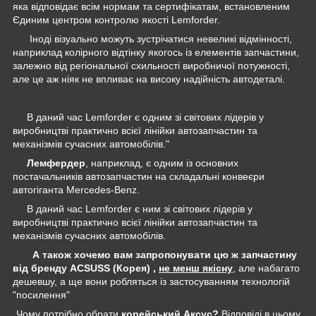
яка відповідає всім нормам та сертифікатам, встановленим
Єдиним центром контролю якості Lemforder.
Іноді візуально можуть зустрічатися невеликі відмінності,
наприклад колірного відтінку якогось із елементів запчастини,
залежно від регіональної схильності виробничої потужності,
але це аж ніяк не впливає на високу надійність автодеталі.
В даний час Lemforder є одним зі світових лідерів у
виробництві практично всієї лінійки автозапчастин та
механізмів сучасних автомобілів."
Лемфердер
, наприклад, є одним із основних
постачальників автозапчастин на складальні конвеєри
автогіганта Mercedes-Benz.
В даний час Lemforder є ним зі світових лідерів у
виробництві практично всієї лінійки автозапчастин та
механізмів сучасних автомобілів.
А також хочемо вам запропонувати цю ж запчастину
від бренду ACSUSS (Корея) ,
не менш якісну
, але набагато
дешевшу, а ще вони робляться із застосуванням технологій
"посилення"
Чому потрібно обрати
корейський Аксус?
Відповіді в цьому