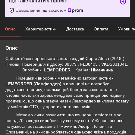
Що таке купити з Пром?
Замовлення під захистом
Опис
Характеристики
Доставка
Оплата
Умови п
Опис
Сайлентблок переднього важеля задній Cupra Ateca (2018-).
Нижній. Номери для підбору: 38379 , FE38403 , VKDS331041.
Виробник:
LEMFORDER
Крaїна:
Німеччина
Німецький виробник мегаякісних автозапчастин -
LEMFORDER (Лемфердер)
в принципі не потребує
додаткового опису, оскільки цей бренд за свою столітню
історію настільки зарекомендував свою принципово надійну
продукцію, що одна згадка назви Лемфердер викликає повагу
і у майстрів СТО, і у простих автовласників.
Можемо лише зазначити, що концерн Lemforder має
понад 70 заводів виробників у всьому світі. У Європі основні
потужності розташовані в Німеччині, Австрії, Іспанії та
Словаччині, на яких виробляється однаково якісна продукція,