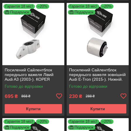
Гарантія 18 міс!
–20%
Гарантія 18 міс!
–20%
Подарунок
Подарунок
Посилений Сайлентблок
Посилений Сайлентблок
переднього важеля Лівий
переднього важеля зовнішній
Audi A3 (2003-). КОРЕЯ
Audi E-Tron (2015-). Нижній.
Acsuss! 34762 , JBU691 ,
КОРЕЯ Acsuss! FE175192 ,
Готово до відправки
Готово до відправки
VKDS331004
VKDS331087
695
230
₴
₴
868 ₴
288 ₴
Купити
Купити
Гарантія 18 міс!
–20%
Гарантія 18 міс!
–20%
Подарунок
Подарунок