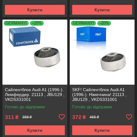
Купити
Купити
GERMANY!
–20%
GERMANY!
–20%
Сайлентблок Audi A1 (1996-).
SKF! Сайлентблок Audi A1
Лемфердер. 21113 , JBU129 ,
(1996-). Німеччина! 21113 ,
VKDS331001
JBU129 , VKDS331001
Готово до відправки
Готово до відправки
311
372
₴
₴
388 ₴
466 ₴
Купити
Купити