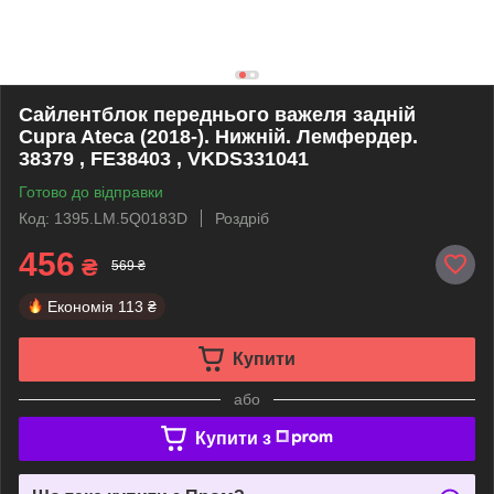
Сайлентблок переднього важеля задній
Cupra Ateca (2018-). Нижній. Лемфердер.
38379 , FE38403 , VKDS331041
Готово до відправки
Код: 1395.LM.5Q0183D
Роздріб
456
₴
569 ₴
Економія
113 ₴
Купити
або
Купити з