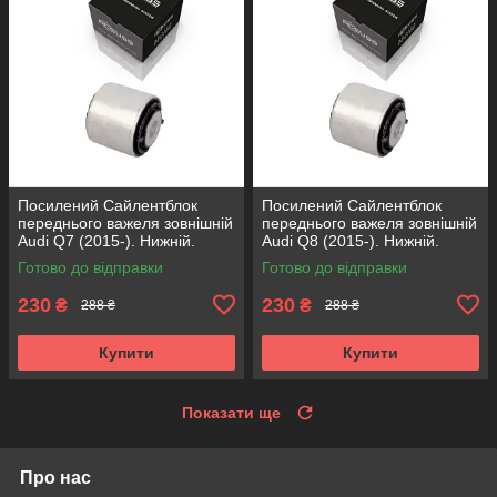
Посилений Сайлентблок
Посилений Сайлентблок
переднього важеля зовнішній
переднього важеля зовнішній
Audi Q7 (2015-). Нижній.
Audi Q8 (2015-). Нижній.
КОРЕЯ Acsuss! FE175192 ,
КОРЕЯ Acsuss! FE175192 ,
Готово до відправки
Готово до відправки
VKDS331087
VKDS331087
230
230
₴
₴
288 ₴
288 ₴
Купити
Купити
Показати ще
Про нас