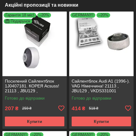
Акційні пропозиції та новинки
Гарантія 18 міс!
–20%
GERMANY!
–20%
Подарунок
Посилений Сайлентблок
Сайлентблок Audi A1 (1996-).
1J0407181. КОРЕЯ Acsuss!
VAG Німеччина! 21113 ,
21113 , JBU129 ,
JBU129 , VKDS331001
VKDS331001
Готово до відправки
Готово до відправки
207
414
₴
₴
259 ₴
518 ₴
Купити
Купити
GERMANY!
–20%
GERMANY!
–20%