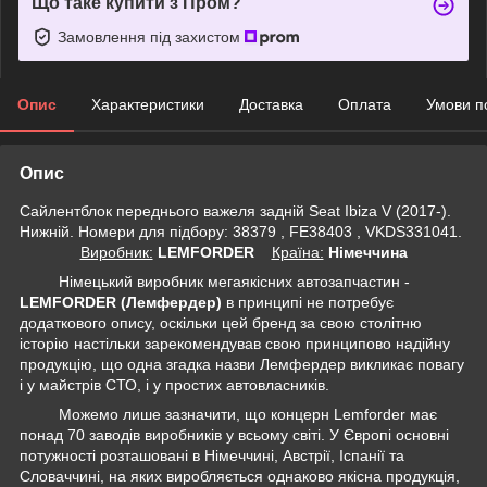
Що таке купити з Пром?
Замовлення під захистом
Опис
Характеристики
Доставка
Оплата
Умови п
Опис
Сайлентблок переднього важеля задній Seat Ibiza V (2017-).
Нижній. Номери для підбору: 38379 , FE38403 , VKDS331041.
Виробник:
LEMFORDER
Крaїна:
Німеччина
Німецький виробник мегаякісних автозапчастин -
LEMFORDER (Лемфердер)
в принципі не потребує
додаткового опису, оскільки цей бренд за свою столітню
історію настільки зарекомендував свою принципово надійну
продукцію, що одна згадка назви Лемфердер викликає повагу
і у майстрів СТО, і у простих автовласників.
Можемо лише зазначити, що концерн Lemforder має
понад 70 заводів виробників у всьому світі. У Європі основні
потужності розташовані в Німеччині, Австрії, Іспанії та
Словаччині, на яких виробляється однаково якісна продукція,