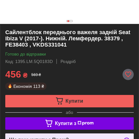
Сайлентблок переднього важеля задній Seat
Ibiza V (2017-). Нижній. Лемфердер. 38379 ,
FE38403 , VKDS331041
Готово до відправки
Код: 1395.LM.5Q0183D
Роздріб
456
₴
569 ₴
Економія
113 ₴
Купити
або
Купити з