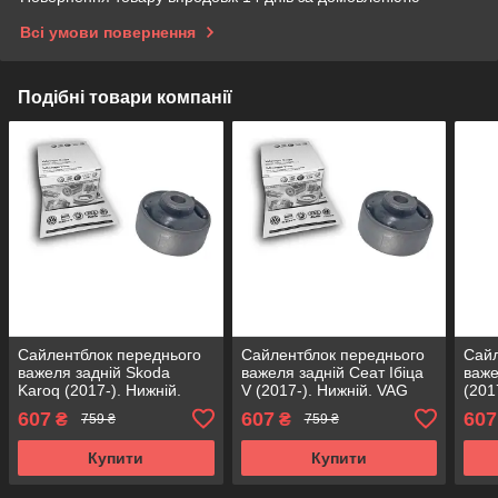
Всі умови повернення
Подібні товари компанії
Сайлентблок переднього
Сайлентблок переднього
Сайл
важеля задній Skoda
важеля задній Сеат Ібіца
важе
Karoq (2017-). Нижній.
V (2017-). Нижній. VAG
(201
VAG Німеччина! 38379 ,
Німеччина! 38379 ,
Німе
607
607
607
₴
₴
759 ₴
759 ₴
FE38403 , VKDS331041
FE38403 , VKDS331041
FE3
Купити
Купити