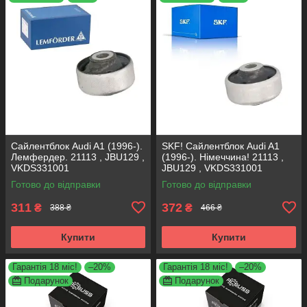
Сайлентблок Audi A1 (1996-).
SKF! Сайлентблок Audi A1
Лемфердер. 21113 , JBU129 ,
(1996-). Німеччина! 21113 ,
VKDS331001
JBU129 , VKDS331001
Готово до відправки
Готово до відправки
311
372
₴
₴
388 ₴
466 ₴
Купити
Купити
Гарантія 18 міс!
–20%
Гарантія 18 міс!
–20%
Подарунок
Подарунок