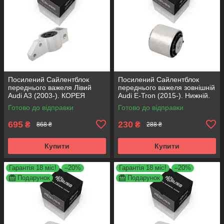
Посилений Сайлентблок
Посилений Сайлентблок
переднього важеля Лівий
переднього важеля зовнішній
Audi A3 (2003-). КОРЕЯ
Audi E-Tron (2015-). Нижній.
Acsuss! 34762 , JBU691 ,
КОРЕЯ Acsuss! FE175192 ,
Готово до відправки
Готово до відправки
VKDS331004
VKDS331087
695
230
₴
₴
868 ₴
288 ₴
Купити
Купити
Гарантія 18 міс!
–20%
Гарантія 18 міс!
–20%
Подарунок
Подарунок