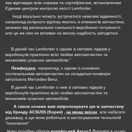
яка відповідає всім нормам та сертифікатам, встановленим
Єдиним центром контролю якості Lemforder.
Іноді візуально можуть зустрічатися невеликі відмінності,
наприклад колірного відтінку якогось із елементів запчастини,
залежно від регіональної схильності виробничої потужності,
але це аж ніяк не впливає на високу надійність автодеталі.
В даний час Lemforder є одним зі світових лідерів у
виробництві практично всієї лінійки автозапчастин та
механізмів сучасних автомобілів."
Лемфердер
, наприклад, є одним із основних
постачальників автозапчастин на складальні конвеєри
автогіганта Mercedes-Benz.
В даний час Lemforder є ним зі світових лідерів у
виробництві практично всієї лінійки автозапчастин та
механізмів сучасних автомобілів.
А також хочемо вам запропонувати цю ж запчастину
від бренду ACSUSS (Корея) ,
не менш якісну
, але набагато
дешевшу, а ще вони робляться із застосуванням технологій
"посилення"
Чому потрібно обрати
корейський Аксус?
Відповіді в цьому