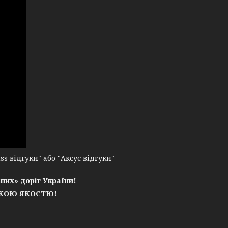
 відгуки" або "Аксус відгуки"
них» доріг України!
ЬКОЮ ЯКОСТЮ!