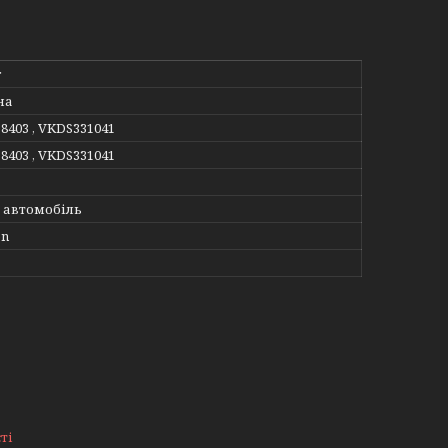
r
на
38403 , VKDS331041
38403 , VKDS331041
 автомобіль
en
ті