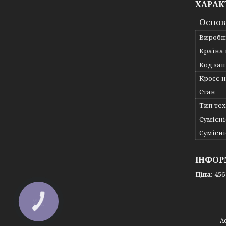
ХАРАК
Основ
Виробн
Країна
Код за
Кросс-
Стан
Тип те
Сумісні
Сумісні
ІНФОР
Ціна:
456
КНОПКА
ЗВ'ЯЗКУ