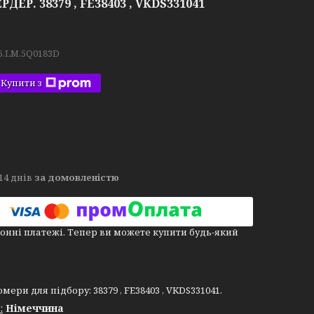
ДЕР. 38379 , FE38403 , VKDS331041
5.LM.5Q0183D
Купити з
14 днів
за домовленістю
онні платежі. Тепер ви можете купити будь-який
мери для підбору: 38379 , FE38403 , VKDS331041.
:
Німеччина