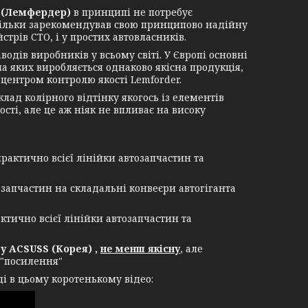
(Лемфердер)
в принципі не потребує
стільки зарекомендував свою принципово надійну
трів СТО, і у простих автовласників.
в виробників у всьому світі. У Європі основні
 на яких виробляється однаково якісна продукція,
центром контролю якості Lemforder.
ад колірного відтінку якогось із елементів
сті, але це аж ніяк не впливає на високу
рактично всієї лінійки автозапчастин та
озапчастин на складальні конвеєри автогіганта
ктично всієї лінійки автозапчастин та
 ACSUSS (Корея) ,
не менш якісну
, але
 "посилення"
і в цьому коротенькому відео: