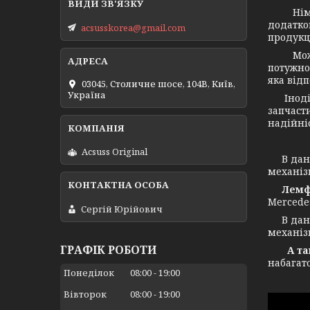
Німець
додатко
acsusskorea@gmail.com
продукц
Можемо 
потужнос
яка від
03045, Столичне шосе, 104B, Київ,
Україна
Іноді в
запчасти
надійніс
Acsuss Original
В даний
механіз
Лемф
Mercede
Сергій Юрійович
В даний
механіз
ГРАФІК РОБОТИ
А також
набагат
Понеділок
08:00
19:00
Вівторок
08:00
19:00