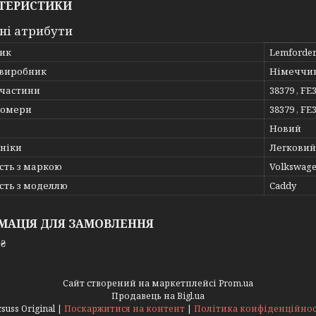
ТЕРИСТИКИ
ні атрибути
ик
Lemforde
 виробник
Німеччи
пчастини
38379 , FE
номери
38379 , FE
Новий
хніки
Легковий
сть з маркою
Volkswag
сть з моделлю
Caddy
МАЦІЯ ДЛЯ ЗАМОВЛЕННЯ
 ₴
Сайт створений на маркетплейсі
Prom.ua
Продавець на Bigl.ua
Acsuss Original |
Поскаржитися на контент
|
Політика конфіденційнос