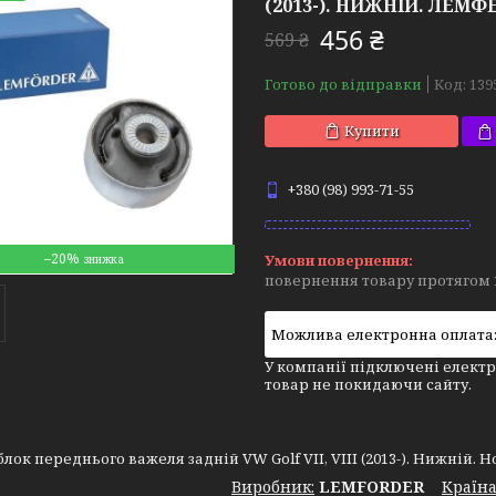
(2013-). НИЖНІЙ. ЛЕМФЕР
456 ₴
569 ₴
Готово до відправки
Код:
139
Купити
+380 (98) 993-71-55
–20%
повернення товару протягом 
У компанії підключені електр
товар не покидаючи сайту.
лок переднього важеля задній VW Golf VII, VIII (2013-). Нижній. Но
Виробник:
LEMFORDER
Крaїна