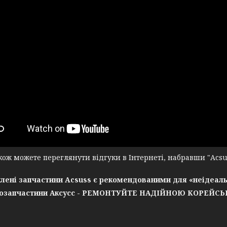
ж можете переглянути відгуки в Інтернеті, набравши "Acsuss
лені запчастини Acsuss є рекомендованими для «неідеаль
озапчастини Аксусс - РЕМОНТУЙТЕ НАДІЙНОЮ КОРЕЙС