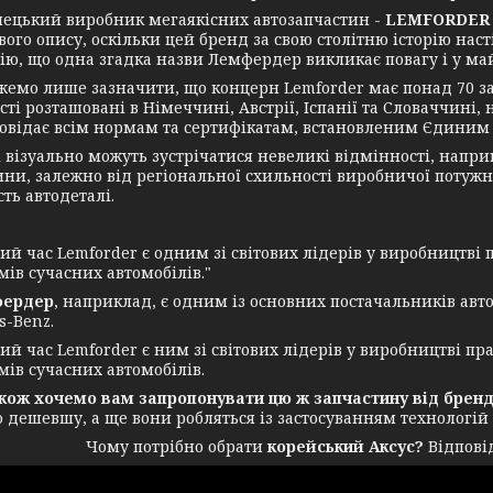
кий виробник мегаякісних автозапчастин -
LEMFORDER 
вого опису, оскільки цей бренд за свою столітню історію на
ію, що одна згадка назви Лемфердер викликає повагу і у майс
лише зазначити, що концерн Lemforder має понад 70 заводі
ті розташовані в Німеччині, Австрії, Іспанії та Словаччині,
повідає всім нормам та сертифікатам, встановленим Єдиним 
ізуально можуть зустрічатися невеликі відмінності, наприкл
ни, залежно від регіональної схильності виробничої потужно
ть автодеталі.
 час Lemforder є одним зі світових лідерів у виробництві п
мів сучасних автомобілів."
ердер
, наприклад, є одним із основних постачальників авт
s-Benz.
 час Lemforder є ним зі світових лідерів у виробництві пра
мів сучасних автомобілів.
 хочемо вам запропонувати цю ж запчастину від бренду
о дешевшу, а ще вони робляться із застосуванням технологій
Чому потрібно обрати
корейський Аксус?
Відповід