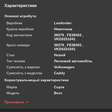
Характеристики
Основні атрибути
Виробник
Lemforder
Країна виробник
Німеччина
Код запчастини
38379 , FE38403 ,
VKDS331041
Кросс-номери
38379 , FE38403 ,
VKDS331041
Стан
Новий
Тип техніки
Легковий автомобіль
Сумісність з маркою
Volkswagen
Сумісність з моделлю
Caddy
Користувальницькі характеристики
Марка
Cupra
Мoдель
Born
Приховати