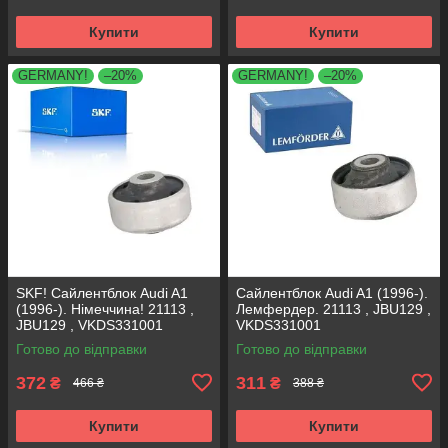
Купити
Купити
GERMANY!
–20%
GERMANY!
–20%
SKF! Сайлентблок Audi A1
Сайлентблок Audi A1 (1996-).
(1996-). Німеччина! 21113 ,
Лемфердер. 21113 , JBU129 ,
JBU129 , VKDS331001
VKDS331001
Готово до відправки
Готово до відправки
372
311
₴
₴
466 ₴
388 ₴
Купити
Купити