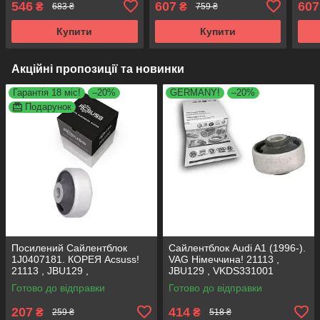
546
607
607
₴
₴
683 ₴
759 ₴
, FE38403 , VKDS331041
FE38403 , VKDS331041
FE3
Купити
Купити
Акційні пропозиції та новинки
Гарантія 18 міс!
–20%
GERMANY!
–20%
Подарунок
Посилений Сайлентблок
Сайлентблок Audi A1 (1996-).
1J0407181. КОРЕЯ Acsuss!
VAG Німеччина! 21113 ,
21113 , JBU129 ,
JBU129 , VKDS331001
VKDS331001
Готово до відправки
Готово до відправки
207
414
₴
₴
259 ₴
518 ₴