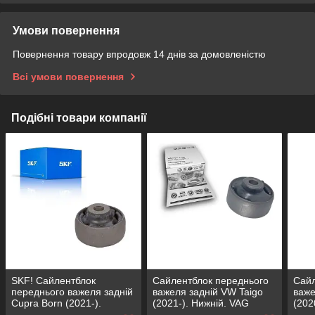
Умови повернення
Повернення товару впродовж 14 днів за домовленістю
Всі умови повернення
Подібні товари компанії
SKF! Сайлентблок
Сайлентблок переднього
Сайл
переднього важеля задній
важеля задній VW Taigo
важе
Cupra Born (2021-).
(2021-). Нижній. VAG
(202
Нижній. Німеччина! 38379
Німеччина! 38379 ,
Німе