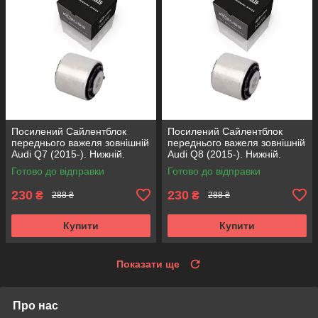
Посилений Сайлентблок
Посилений Сайлентблок
переднього важеля зовнішній
переднього важеля зовнішній
Audi Q7 (2015-). Нижній.
Audi Q8 (2015-). Нижній.
КОРЕЯ Acsuss! FE175192 ,
КОРЕЯ Acsuss! FE175192 ,
Готово до відправки
Готово до відправки
VKDS331087
VKDS331087
230
230
₴
₴
288 ₴
288 ₴
Купити
Купити
Показати ще
Про нас