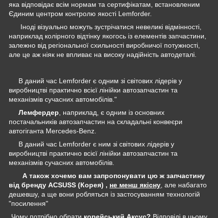
яка відповідає всім нормам та сертифікатам, встановленим
Єдиним центром контролю якості Lemforder.
Іноді візуально можуть зустрічатися невеликі відмінності,
наприклад колірного відтінку якогось із елементів запчастини,
залежно від регіональної схильності виробничої потужності,
але це аж ніяк не впливає на високу надійність автодеталі.
В даний час Lemforder є одним зі світових лідерів у
виробництві практично всієї лінійки автозапчастин та
механізмів сучасних автомобілів."
Лемфердер
, наприклад, є одним із основних
постачальників автозапчастин на складальні конвеєри
автогіганта Mercedes-Benz.
В даний час Lemforder є ним зі світових лідерів у
виробництві практично всієї лінійки автозапчастин та
механізмів сучасних автомобілів.
А також хочемо вам запропонувати цю ж запчастину
від бренду ACSUSS (Корея) ,
не менш якісну
, але набагато
дешевшу, а ще вони робляться із застосуванням технологій
"посилення"
Чому потрібно обрати
корейський Аксус?
Відповіді в цьому