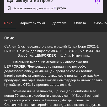
Що таке купити з Пром?
Замовлення під захистом
Опис
Характеристики
Доставка
Оплата
Умови п
Опис
Сайлентблок переднього важеля задній Купра Борн (2021-).
Нижній. Номери для підбору: 38379 , FE38403 , VKDS331041.
Виробник:
LEMFORDER
Крaїна:
Німеччина
Німецький виробник мегаякісних автозапчастин -
LEMFORDER (Лемфердер)
в принципі не потребує
додаткового опису, оскільки цей бренд за свою столітню
історію настільки зарекомендував свою принципово надійну
продукцію, що одна згадка назви Лемфердер викликає повагу
і у майстрів СТО, і у простих автовласників.
Можемо лише зазначити, що концерн Lemforder має
понад 70 заводів виробників у всьому світі. У Європі основні
потужності розташовані в Німеччині, Австрії, Іспанії та
Словаччині, на яких виробляється однаково якісна продукція,