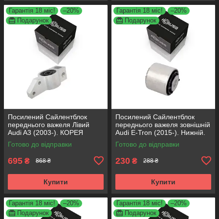
Гарантія 18 міс!
–20%
Гарантія 18 міс!
–20%
Подарунок
Подарунок
Посилений Сайлентблок
Посилений Сайлентблок
переднього важеля Лівий
переднього важеля зовнішній
Audi A3 (2003-). КОРЕЯ
Audi E-Tron (2015-). Нижній.
Acsuss! 34762 , JBU691 ,
КОРЕЯ Acsuss! FE175192 ,
Готово до відправки
Готово до відправки
VKDS331004
VKDS331087
695
230
₴
₴
868 ₴
288 ₴
Купити
Купити
Гарантія 18 міс!
–20%
Гарантія 18 міс!
–20%
Подарунок
Подарунок