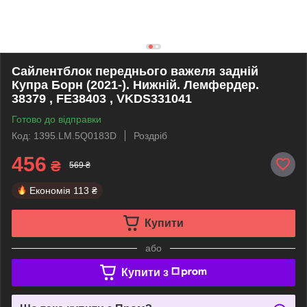
Сайлентблок переднього важеля задній
Купра Борн (2021-). Нижній. Лемфердер.
38379 , FE38403 , VKDS331041
Готово до відправки
Код: 1395.LM.5Q0183D
Роздріб
456
₴
569 ₴
Економія
113 ₴
Купити
або
Купити з