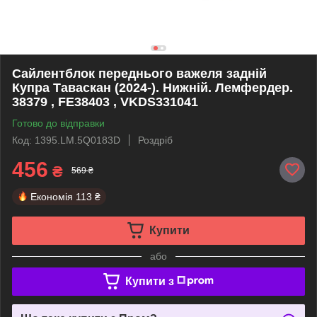
Сайлентблок переднього важеля задній
Купра Таваскан (2024-). Нижній. Лемфердер.
38379 , FE38403 , VKDS331041
Готово до відправки
Код: 1395.LM.5Q0183D
Роздріб
456
₴
569 ₴
Економія
113 ₴
Купити
або
Купити з