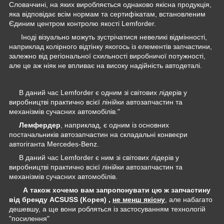
Словаччині, на яких виробляється однаково якісна продукція,
яка відповідає всім нормам та сертифікатам, встановленим
Єдиним центром контролю якості Lemforder.
Іноді візуально можуть зустрічатися невеликі відмінності,
наприклад колірного відтінку якогось із елементів запчастини,
залежно від регіональної схильності виробничої потужності,
але це аж ніяк не впливає на високу надійність автодеталі.
В даний час Lemforder є одним зі світових лідерів у
виробництві практично всієї лінійки автозапчастин та
механізмів сучасних автомобілів."
Лемфердер
, наприклад, є одним із основних
постачальників автозапчастин на складальні конвеєри
автогіганта Mercedes-Benz.
В даний час Lemforder є ним зі світових лідерів у
виробництві практично всієї лінійки автозапчастин та
механізмів сучасних автомобілів.
А також хочемо вам запропонувати цю ж запчастину
від бренду ACSUSS (Корея) ,
не менш якісну
, але набагато
дешевшу, а ще вони робляться із застосуванням технологій
"посилення"