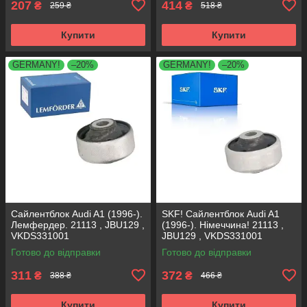
207
414
₴
₴
259 ₴
518 ₴
Купити
Купити
GERMANY!
–20%
GERMANY!
–20%
Сайлентблок Audi A1 (1996-).
SKF! Сайлентблок Audi A1
Лемфердер. 21113 , JBU129 ,
(1996-). Німеччина! 21113 ,
VKDS331001
JBU129 , VKDS331001
Готово до відправки
Готово до відправки
311
372
₴
₴
388 ₴
466 ₴
Купити
Купити