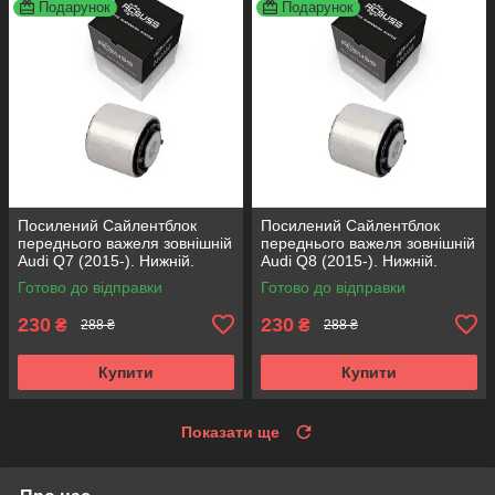
Подарунок
Подарунок
Посилений Сайлентблок
Посилений Сайлентблок
переднього важеля зовнішній
переднього важеля зовнішній
Audi Q7 (2015-). Нижній.
Audi Q8 (2015-). Нижній.
КОРЕЯ Acsuss! FE175192 ,
КОРЕЯ Acsuss! FE175192 ,
Готово до відправки
Готово до відправки
VKDS331087
VKDS331087
230
230
₴
₴
288 ₴
288 ₴
Купити
Купити
Показати ще