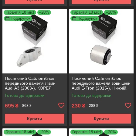
Гарантія 18 міс!
–20%
Гарантія 18 міс!
–20%
Подарунок
Подарунок
Посилений Сайлентблок
Посилений Сайлентблок
переднього важеля Лівий
переднього важеля зовнішній
Audi A3 (2003-). КОРЕЯ
Audi E-Tron (2015-). Нижній.
Acsuss! 34762 , JBU691 ,
КОРЕЯ Acsuss! FE175192 ,
Готово до відправки
Готово до відправки
VKDS331004
VKDS331087
695
230
₴
₴
868 ₴
288 ₴
Купити
Купити
Гарантія 18 міс!
–20%
Гарантія 18 міс!
–20%