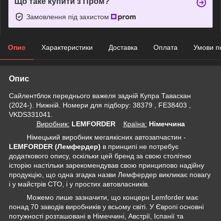
Що таке купити з Пром?
Замовлення під захистом
Опис
Характеристики
Доставка
Оплата
Умови п
Опис
Сайлентблок переднього важеля задній Купра Таваскан
(2024-). Нижній. Номери для підбору: 38379 , FE38403 ,
VKDS331041.
Виробник:
LEMFORDER
Крaїна:
Німеччина
Німецький виробник мегаякісних автозапчастин -
LEMFORDER (Лемфердер)
в принципі не потребує
додаткового опису, оскільки цей бренд за свою столітню
історію настільки зарекомендував свою принципово надійну
продукцію, що одна згадка назви Лемфердер викликає повагу
і у майстрів СТО, і у простих автовласників.
Можемо лише зазначити, що концерн Lemforder має
понад 70 заводів виробників у всьому світі. У Європі основні
потужності розташовані в Німеччині, Австрії, Іспанії та