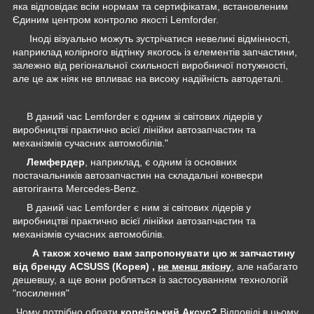
яка відповідає всім нормам та сертифікатам, встановленим
Єдиним центром контролю якості Lemforder.
Іноді візуально можуть зустрічатися невеликі відмінності,
наприклад колірного відтінку якогось із елементів запчастини,
залежно від регіональної схильності виробничої потужності,
але це аж ніяк не впливає на високу надійність автодеталі.
В даний час Lemforder є одним зі світових лідерів у
виробництві практично всієї лінійки автозапчастин та
механізмів сучасних автомобілів."
Лемфердер
, наприклад, є одним із основних
постачальників автозапчастин на складальні конвеєри
автогіганта Mercedes-Benz.
В даний час Lemforder є ним зі світових лідерів у
виробництві практично всієї лінійки автозапчастин та
механізмів сучасних автомобілів.
А також хочемо вам запропонувати цю ж запчастину
від бренду ACSUSS (Корея) ,
не менш якісну
, але набагато
дешевшу, а ще вони робляться із застосуванням технологій
"посилення"
Чому потрібно обрати
корейський Аксус?
Відповіді в цьому