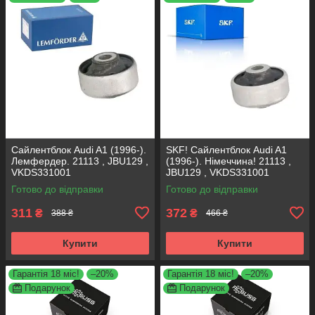
Сайлентблок Audi A1 (1996-).
SKF! Сайлентблок Audi A1
Лемфердер. 21113 , JBU129 ,
(1996-). Німеччина! 21113 ,
VKDS331001
JBU129 , VKDS331001
Готово до відправки
Готово до відправки
311
372
₴
₴
388 ₴
466 ₴
Купити
Купити
Гарантія 18 міс!
–20%
Гарантія 18 міс!
–20%
Подарунок
Подарунок