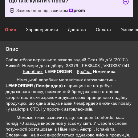
Що таке купити з Пром?
Замовлення під захистом
Опис
Характеристики
Доставка
Оплата
Умови п
Опис
Сайлентблок переднього важеля задній Сеат Ібіца V (2017-).
Нижній. Номери для підбору: 38379 , FE38403 , VKDS331041.
Виробник:
LEMFORDER
Крaїна:
Німеччина
Німецький виробник мегаякісних автозапчастин -
LEMFORDER (Лемфердер)
в принципі не потребує
додаткового опису, оскільки цей бренд за свою столітню
історію настільки зарекомендував свою принципово надійну
продукцію, що одна згадка назви Лемфердер викликає повагу
і у майстрів СТО, і у простих автовласників.
Можемо лише зазначити, що концерн Lemforder має
понад 70 заводів виробників у всьому світі. У Європі основні
потужності розташовані в Німеччині, Австрії, Іспанії та
Словаччині, на яких виробляється однаково якісна продукція,