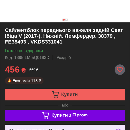
Сайлентблок переднього важеля задній Сеат
Ібіца V (2017-). Нижній. Лемфердер. 38379 ,
FE38403 , VKDS331041
Готово до відправки
Код: 1395.LM.5Q0183D
Роздріб
456
₴
569 ₴
Економія
113 ₴
Купити
або
Купити з