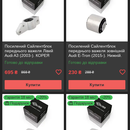
Посилений Сайлентблок
Посилений Сайлентблок
переднього важеля Лівий
переднього важеля зовнішній
Audi A3 (2003-). КОРЕЯ
Audi E-Tron (2015-). Нижній.
Acsuss! 34762 , JBU691 ,
КОРЕЯ Acsuss! FE175192 ,
Готово до відправки
Готово до відправки
VKDS331004
VKDS331087
695
230
₴
₴
868 ₴
288 ₴
Купити
Купити
Гарантія 18 міс!
–20%
Гарантія 18 міс!
–20%
Подарунок
Подарунок