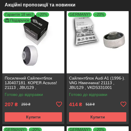
Акційні пропозиції та новинки
Гарантія 18 міс!
–20%
GERMANY!
–20%
Подарунок
Посилений Сайлентблок
Сайлентблок Audi A1 (1996-).
1J0407181. КОРЕЯ Acsuss!
VAG Німеччина! 21113 ,
21113 , JBU129 ,
JBU129 , VKDS331001
VKDS331001
Готово до відправки
Готово до відправки
207
414
₴
₴
259 ₴
518 ₴
Купити
Купити
GERMANY!
–20%
GERMANY!
–20%