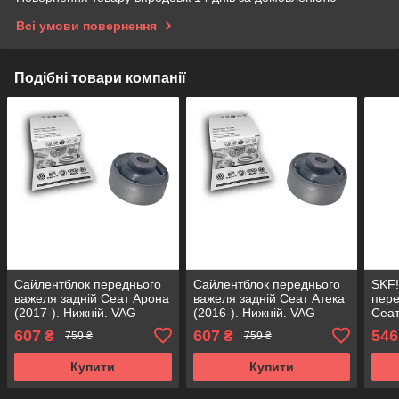
Всі умови повернення
Подібні товари компанії
Сайлентблок переднього
Сайлентблок переднього
SKF!
важеля задній Сеат Арона
важеля задній Сеат Атека
пере
(2017-). Нижній. VAG
(2016-). Нижній. VAG
Сеат
Німеччина! 38379 ,
Німеччина! 38379 ,
Нижн
607
607
546
₴
₴
759 ₴
759 ₴
FE38403 , VKDS331041
FE38403 , VKDS331041
, FE
Купити
Купити