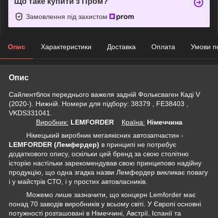
Що таке купити з Пром?
Замовлення під захистом
Опис
Характеристики
Доставка
Оплата
Умови п
Опис
Сайлентблок переднього важеля задній Фольксваген Каді V
(2020-). Нижній. Номери для підбору: 38379 , FE38403 ,
VKDS331041.
Виробник:
LEMFORDER
Крaїна:
Німеччина
Німецький виробник мегаякісних автозапчастин -
LEMFORDER (Лемфердер)
в принципі не потребує
додаткового опису, оскільки цей бренд за свою столітню
історію настільки зарекомендував свою принципово надійну
продукцію, що одна згадка назви Лемфердер викликає повагу
і у майстрів СТО, і у простих автовласників.
Можемо лише зазначити, що концерн Lemforder має
понад 70 заводів виробників у всьому світі. У Європі основні
потужності розташовані в Німеччині, Австрії, Іспанії та