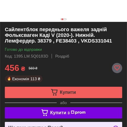
Сайлентблок переднього важеля задній
Фольксваген Каді V (2020-). Нижній.
Лемфердер. 38379 , FE38403 , VKDS331041
Готово до відправки
Код: 1395.LM.5Q0183D
Роздріб
456
₴
569 ₴
Економія
113 ₴
Купити
або
Купити з