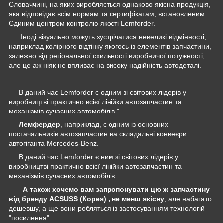
Словаччині, на яких виробляється однаково якісна продукція,
яка відповідає всім нормам та сертифікатам, встановленим
Єдиним центром контролю якості Lemforder.
Іноді візуально можуть зустрічатися невеликі відмінності,
наприклад колірного відтінку якогось із елементів запчастини,
залежно від регіональної схильності виробничої потужності,
але це аж ніяк не впливає на високу надійність автодеталі.
В даний час Lemforder є одним зі світових лідерів у
виробництві практично всієї лінійки автозапчастин та
механізмів сучасних автомобілів."
Лемфердер
, наприклад, є одним із основних
постачальників автозапчастин на складальні конвеєри
автогіганта Mercedes-Benz.
В даний час Lemforder є ним зі світових лідерів у
виробництві практично всієї лінійки автозапчастин та
механізмів сучасних автомобілів.
А також хочемо вам запропонувати цю ж запчастину
від бренду ACSUSS (Корея) ,
не менш якісну
, але набагато
дешевшу, а ще вони робляться із застосуванням технологій
"посилення"