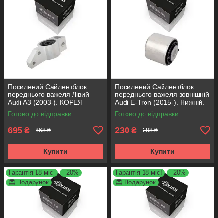
Посилений Сайлентблок
Посилений Сайлентблок
переднього важеля Лівий
переднього важеля зовнішній
Audi A3 (2003-). КОРЕЯ
Audi E-Tron (2015-). Нижній.
Acsuss! 34762 , JBU691 ,
КОРЕЯ Acsuss! FE175192 ,
Готово до відправки
Готово до відправки
VKDS331004
VKDS331087
695
230
₴
₴
868 ₴
288 ₴
Купити
Купити
Гарантія 18 міс!
–20%
Гарантія 18 міс!
–20%
Подарунок
Подарунок