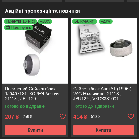
Акційні пропозиції та новинки
Гарантія 18 міс!
–20%
GERMANY!
–20%
Подарунок
Посилений Сайлентблок
Сайлентблок Audi A1 (1996-).
1J0407181. КОРЕЯ Acsuss!
VAG Німеччина! 21113 ,
21113 , JBU129 ,
JBU129 , VKDS331001
VKDS331001
Готово до відправки
Готово до відправки
207
414
₴
₴
259 ₴
518 ₴
Купити
Купити