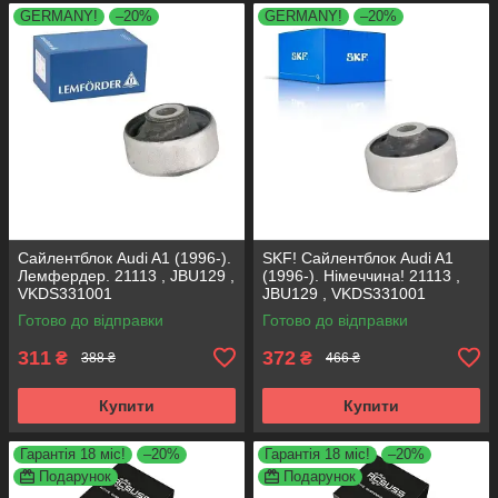
GERMANY!
–20%
GERMANY!
–20%
Сайлентблок Audi A1 (1996-).
SKF! Сайлентблок Audi A1
Лемфердер. 21113 , JBU129 ,
(1996-). Німеччина! 21113 ,
VKDS331001
JBU129 , VKDS331001
Готово до відправки
Готово до відправки
311
372
₴
₴
388 ₴
466 ₴
Купити
Купити
Гарантія 18 міс!
–20%
Гарантія 18 міс!
–20%
Подарунок
Подарунок