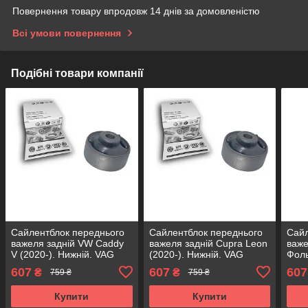
Повернення товару впродовж 14 днів за домовленістю
Всі умови повернення
Подібні товари компанії
Сайлентблок переднього
Сайлентблок переднього
Сайл
важеля задній VW Caddy
важеля задній Cupra Leon
важе
V (2020-). Нижній. VAG
(2020-). Нижній. VAG
Фоль
Німеччина! 38379 ,
Німеччина! 38379 ,
(202
607
607
607
₴
₴
759 ₴
759 ₴
FE38403 , VKDS331041
FE38403 , VKDS331041
Німе
FE3
Купити
Купити