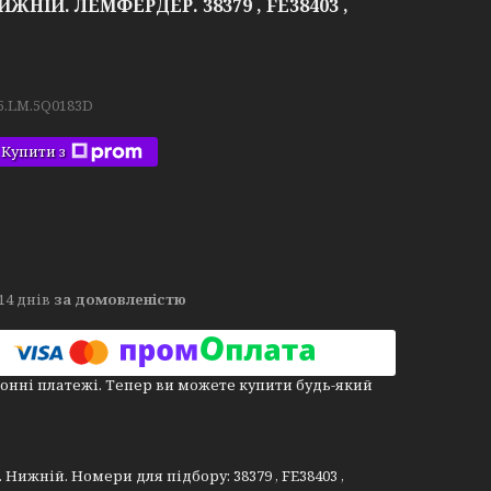
 НИЖНІЙ. ЛЕМФЕРДЕР. 38379 , FE38403 ,
5.LM.5Q0183D
Купити з
14 днів
за домовленістю
онні платежі. Тепер ви можете купити будь-який
 Нижній. Номери для підбору: 38379 , FE38403 ,