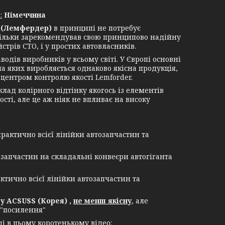
:
Німеччина
(Лемфердер)
в принципі не потребує
стільки зарекомендував свою принципово надійну
трів СТО, і у простих автовласників.
в виробників у всьому світі. У Європі основні
 на яких виробляється однаково якісна продукція,
центром контролю якості Lemforder.
ад колірного відтінку якогось із елементів
сті, але це аж ніяк не впливає на високу
рактично всієї лінійки автозапчастин та
озапчастин на складальні конвеєри автогіганта
ктично всієї лінійки автозапчастин та
 ACSUSS (Корея) ,
не менш якісну
, але
 "посилення"
і в цьому коротенькому відео: