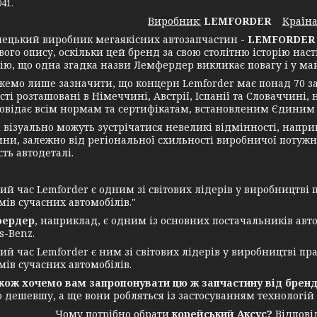
41.
Виробник:
LEMFORDER
Крaїна
кий виробник мегаякісних автозапчастин -
LEMFORDER 
вого опису, оскільки цей бренд за свою столітню історію на
ію, що одна згадка назви Лемфердер викликає повагу і у майс
лише зазначити, що концерн Lemforder має понад 70 заводі
ті розташовані в Німеччині, Австрії, Іспанії та Словаччині,
повідає всім нормам та сертифікатам, встановленим Єдиним 
ізуально можуть зустрічатися невеликі відмінності, наприкл
ни, залежно від регіональної схильності виробничої потужно
ть автодеталі.
 час Lemforder є одним зі світових лідерів у виробництві п
мів сучасних автомобілів."
ердер
, наприклад, є одним із основних постачальників авт
s-Benz.
 час Lemforder є ним зі світових лідерів у виробництві пра
мів сучасних автомобілів.
 хочемо вам запропонувати цю ж запчастину від бренду
о дешевшу, а ще вони робляться із застосуванням технологій
Чому потрібно обрати
корейський Аксус?
Відповід