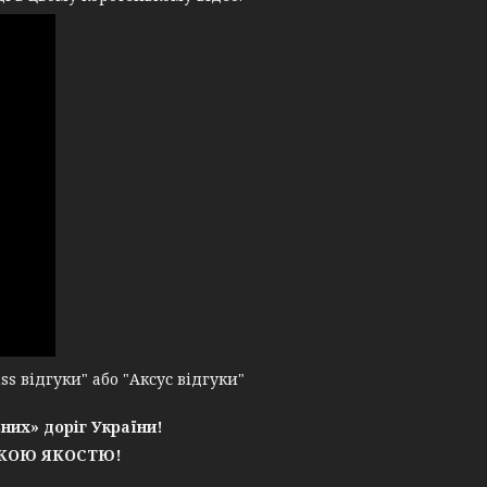
 відгуки" або "Аксус відгуки"
них» доріг України!
ЬКОЮ ЯКОСТЮ!