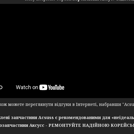
ж можете переглянути відгуки в Інтернеті, набравши "Acsuss
лені запчастини Acsuss є рекомендованими для «неідеаль
озапчастини Аксусс - РЕМОНТУЙТЕ НАДІЙНОЮ КОРЕЙС