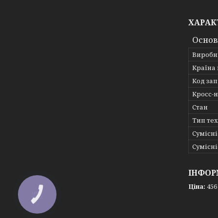
ХАРАК
Основ
Виробн
Країна
Код за
Кросс-
Стан
Тип те
Сумісні
Сумісні
ІНФОР
Ціна:
456
КНОПКА
ЗВ'ЯЗКУ