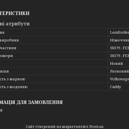
ТЕРИСТИКИ
ні атрибути
ик
Lemforde
 виробник
Німеччи
пчастини
38379 , FE
номери
38379 , FE
Новий
хніки
Легковий
сть з маркою
Volkswag
сть з моделлю
Caddy
МАЦІЯ ДЛЯ ЗАМОВЛЕННЯ
 ₴
Сайт створений на маркетплейсі
Prom.ua