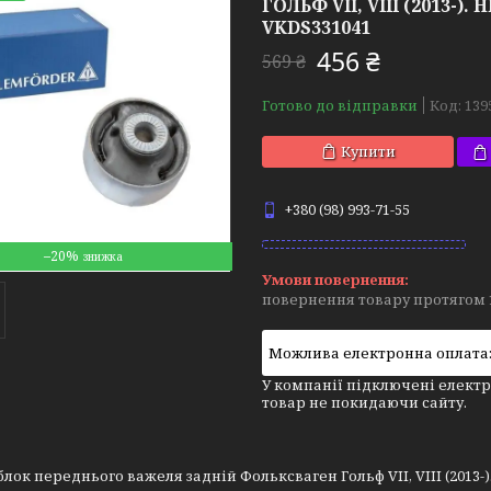
ГОЛЬФ VII, VIII (2013-).
VKDS331041
456 ₴
569 ₴
Готово до відправки
Код:
139
Купити
+380 (98) 993-71-55
–20%
повернення товару протягом 
У компанії підключені електр
товар не покидаючи сайту.
лок переднього важеля задній Фольксваген Гольф VII, VIII (2013-).