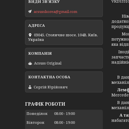
VKDS3310
acsusskorea@gmail.com
Німець
додатко
продукц
Можемо 
03045, Столичне шосе, 104B, Київ,
потужнос
Україна
яка від
Іноді в
запчасти
надійніс
Acsuss Original
В даний
механіз
Сергій Юрійович
Лемф
Mercede
В даний
ГРАФІК РОБОТИ
механіз
Понеділок
08:00
19:00
А також
набагат
Вівторок
08:00
19:00