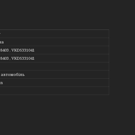
r
на
38403 , VKDS331041
38403 , VKDS331041
 автомобіль
en