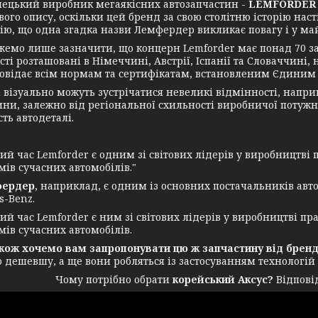
кий виробник мегаякісних автозапчастин -
LEMFORDER 
вого опису, оскільки цей бренд за свою столітню історію на
ію, що одна згадка назви Лемфердер викликає повагу і у майс
лише зазначити, що концерн Lemforder має понад 70 заводі
ті розташовані в Німеччині, Австрії, Іспанії та Словаччині,
повідає всім нормам та сертифікатам, встановленим Єдиним 
ізуально можуть зустрічатися невеликі відмінності, наприкл
ни, залежно від регіональної схильності виробничої потужно
ть автодеталі.
 час Lemforder є одним зі світових лідерів у виробництві п
мів сучасних автомобілів."
ердер
, наприклад, є одним із основних постачальників авт
s-Benz.
 час Lemforder є ним зі світових лідерів у виробництві пра
мів сучасних автомобілів.
 хочемо вам запропонувати цю ж запчастину від бренду
о дешевшу, а ще вони робляться із застосуванням технологій
Чому потрібно обрати
корейський Аксус?
Відповід