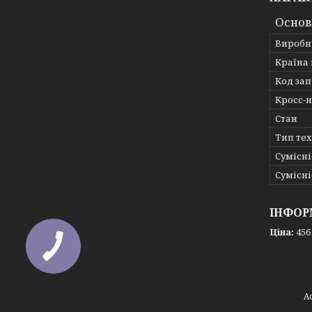
Основ
Виробн
Країна
Код за
Кросс-
Стан
Тип те
Сумісні
Сумісні
ІНФОР
Ціна:
456