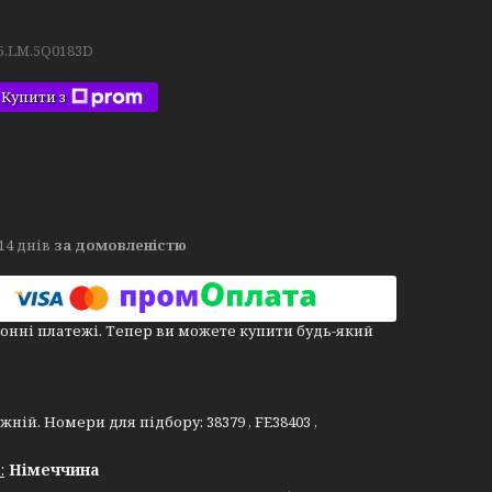
5.LM.5Q0183D
Купити з
14 днів
за домовленістю
онні платежі. Тепер ви можете купити будь-який
ій. Номери для підбору: 38379 , FE38403 ,
:
Німеччина