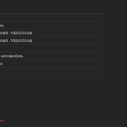
r
на
38403 , VKDS331041
38403 , VKDS331041
 автомобіль
en
ті