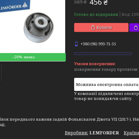
456 ₴
569 ₴
Готово до відправки
Код:
139
Купити
+380 (98) 993-71-55
–20%
повернення товару протягом 
У компанії підключені електр
товар не покидаючи сайту.
лок переднього важеля задній Фольксваген Джета VII (2017-). Нижн
41.
Виробник:
LEMFORDER
Крaїна