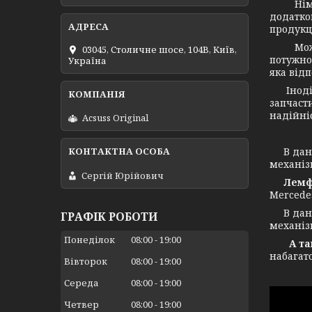
Німець
додатко
продукц
Можемо 
03045, Столичне шосе, 104B, Київ,
потужнос
Україна
яка від
Іноді в
запчасти
надійніс
Acsuss Original
В даний
механіз
Сергій Юрійович
Лемф
Mercede
В даний
ГРАФІК РОБОТИ
механіз
Понеділок
08:00
19:00
А також
набагат
Вівторок
08:00
19:00
Середа
08:00
19:00
Четвер
08:00
19:00