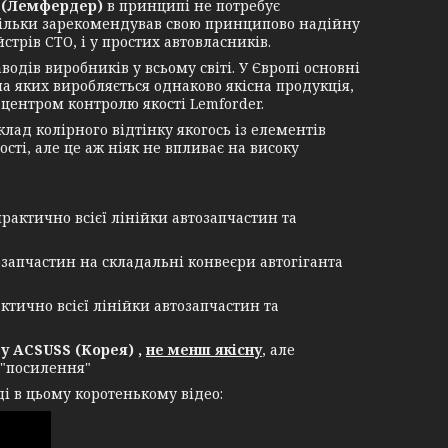
(Лемфердер)
в принципі не потребує
стільки зарекомендував свою принципово надійну
трів СТО, і у простих автовласників.
в виробників у всьому світі. У Європі основні
 на яких виробляється однаково якісна продукція,
центром контролю якості Lemforder.
ад колірного відтінку якогось із елементів
сті, але це аж ніяк не впливає на високу
рактично всієї лінійки автозапчастин та
озапчастин на складальні конвеєри автогіганта
ктично всієї лінійки автозапчастин та
 ACSUSS (Корея) ,
не менш якісну
, але
 "посилення"
і в цьому коротенькому відео: