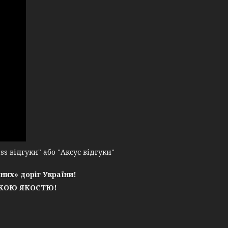
 відгуки" або "Аксус відгуки"
них» доріг України!
ЬКОЮ ЯКОСТЮ!