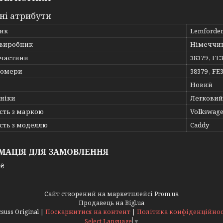
ні атрибути
ик
Lemforde
 виробник
Німеччи
пчастини
38379 , FE
номери
38379 , FE
Новий
хніки
Легковий
сть з маркою
Volkswag
сть з моделлю
Caddy
МАЦІЯ ДЛЯ ЗАМОВЛЕННЯ
 ₴
Сайт створений на маркетплейсі
Prom.ua
Продавець на Bigl.ua
Acsuss Original |
Поскаржитися на контент
|
Політика конфіденційнос
Select Language
▼