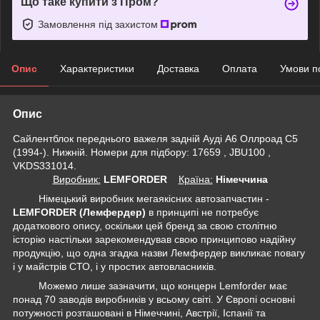
Що таке купити з Пром?
Замовлення під захистом
Опис
Характеристики
Доставка
Оплата
Умови п
Опис
Сайлентблок переднього важеля задній Ауді А6 Оллроад С5
(1994-). Нижній. Номери для підбору: 17659 , JBU100 ,
VKDS331014.
Виробник:
LEMFORDER
Крaїна:
Німеччина
Німецький виробник мегаякісних автозапчастин -
LEMFORDER (Лемфердер)
в принципі не потребує
додаткового опису, оскільки цей бренд за свою столітню
історію настільки зарекомендував свою принципово надійну
продукцію, що одна згадка назви Лемфердер викликає повагу
і у майстрів СТО, і у простих автовласників.
Можемо лише зазначити, що концерн Lemforder має
понад 70 заводів виробників у всьому світі. У Європі основні
потужності розташовані в Німеччині, Австрії, Іспанії та