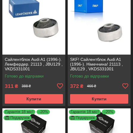
Сайлентблок Audi A1 (1996-).
SKF! Сайлентблок Audi A1
Лемфердер. 21113 , JBU129 ,
(1996-). Німеччина! 21113 ,
VKDS331001
JBU129 , VKDS331001
Готово до відправки
Готово до відправки
311
372
₴
₴
388 ₴
466 ₴
Купити
Купити
Гарантія 18 міс!
–20%
Гарантія 18 міс!
–20%
Подарунок
Подарунок