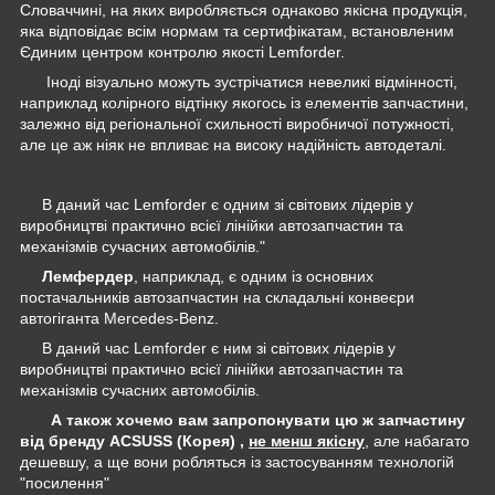
Словаччині, на яких виробляється однаково якісна продукція,
яка відповідає всім нормам та сертифікатам, встановленим
Єдиним центром контролю якості Lemforder.
Іноді візуально можуть зустрічатися невеликі відмінності,
наприклад колірного відтінку якогось із елементів запчастини,
залежно від регіональної схильності виробничої потужності,
але це аж ніяк не впливає на високу надійність автодеталі.
В даний час Lemforder є одним зі світових лідерів у
виробництві практично всієї лінійки автозапчастин та
механізмів сучасних автомобілів."
Лемфердер
, наприклад, є одним із основних
постачальників автозапчастин на складальні конвеєри
автогіганта Mercedes-Benz.
В даний час Lemforder є ним зі світових лідерів у
виробництві практично всієї лінійки автозапчастин та
механізмів сучасних автомобілів.
А також хочемо вам запропонувати цю ж запчастину
від бренду ACSUSS (Корея) ,
не менш якісну
, але набагато
дешевшу, а ще вони робляться із застосуванням технологій
"посилення"