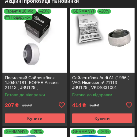
Акційні пропозиції та новинки
Гарантія 18 міс!
–20%
GERMANY!
–20%
Подарунок
Посилений Сайлентблок
Сайлентблок Audi A1 (1996-).
1J0407181. КОРЕЯ Acsuss!
VAG Німеччина! 21113 ,
21113 , JBU129 ,
JBU129 , VKDS331001
VKDS331001
Готово до відправки
Готово до відправки
207
414
₴
₴
259 ₴
518 ₴
Купити
Купити
GERMANY!
–20%
GERMANY!
–20%