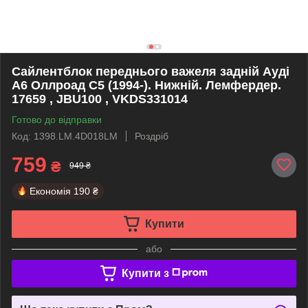
Сайлентблок переднього важеля задній Ауді
А6 Оллроад С5 (1994-). Нижній. Лемфердер.
17659 , JBU100 , VKDS331014
Готово до відправки
Код: 1398.LM.4D018LM
Роздріб
759
₴
949 ₴
Економія
190 ₴
Купити
або
Купити з