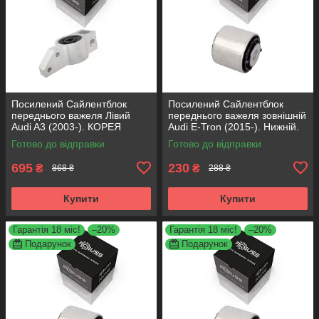
Посилений Сайлентблок
Посилений Сайлентблок
переднього важеля Лівий
переднього важеля зовнішній
Audi A3 (2003-). КОРЕЯ
Audi E-Tron (2015-). Нижній.
Acsuss! 34762 , JBU691 ,
КОРЕЯ Acsuss! FE175192 ,
Готово до відправки
Готово до відправки
VKDS331004
VKDS331087
695
230
₴
₴
868 ₴
288 ₴
Купити
Купити
Гарантія 18 міс!
–20%
Гарантія 18 міс!
–20%
Подарунок
Подарунок