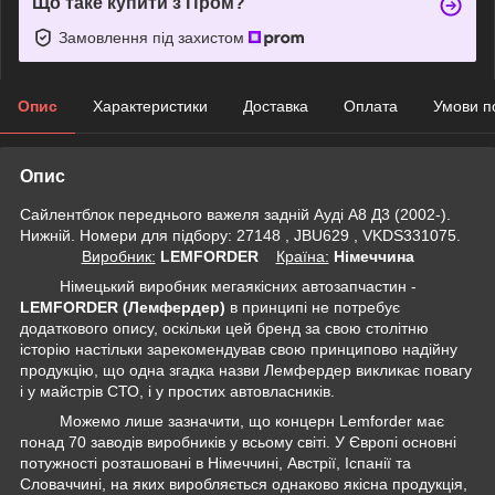
Що таке купити з Пром?
Замовлення під захистом
Опис
Характеристики
Доставка
Оплата
Умови п
Опис
Сайлентблок переднього важеля задній Ауді А8 Д3 (2002-).
Нижній. Номери для підбору: 27148 , JBU629 , VKDS331075.
Виробник:
LEMFORDER
Крaїна:
Німеччина
Німецький виробник мегаякісних автозапчастин -
LEMFORDER (Лемфердер)
в принципі не потребує
додаткового опису, оскільки цей бренд за свою столітню
історію настільки зарекомендував свою принципово надійну
продукцію, що одна згадка назви Лемфердер викликає повагу
і у майстрів СТО, і у простих автовласників.
Можемо лише зазначити, що концерн Lemforder має
понад 70 заводів виробників у всьому світі. У Європі основні
потужності розташовані в Німеччині, Австрії, Іспанії та
Словаччині, на яких виробляється однаково якісна продукція,