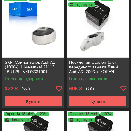
Подарунок
SKF! Сайлентблок Audi A1
Посилений Сайлентблок
(1996-). Німеччина! 21113 ,
переднього важеля Лівий
JBU129 , VKDS331001
Audi A3 (2003-). КОРЕЯ
Acsuss! 34762 , JBU691 ,
Готово до відправки
Готово до відправки
VKDS331004
372
695
₴
₴
466 ₴
868 ₴
Купити
Купити
Гарантія 18 міс!
–20%
Гарантія 18 міс!
–20%
Подарунок
Подарунок