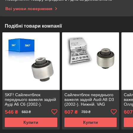
Всі умови повернення
Подібні товари компанії
SKF! Сайлентблок
Сайлентблок переднього
Сайл
переднього важеля задній
важеля задній Audi A8 D3
важе
Ауді А6 С6 (2002-).
(2002-). Нижній. VAG
Оллр
Нижній. Німеччина! 27148
Німеччина! 27148 ,
Нижн
546
607
607
₴
₴
683 ₴
759 ₴
, JBU629 , VKDS331075
JBU629 , VKDS331075
2714
VKD
Купити
Купити