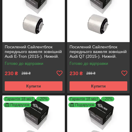
Посилений Сайлентблок
Посилений Сайлентблок
переднього важеля зовнішній
переднього важеля зовнішній
Audi E-Tron (2015-). Нижній.
Audi Q7 (2015-). Нижній.
КОРЕЯ Acsuss! FE175192 ,
КОРЕЯ Acsuss! FE175192 ,
Готово до відправки
Готово до відправки
VKDS331087
VKDS331087
230
230
₴
₴
288 ₴
288 ₴
Купити
Купити
Гарантія 18 міс!
–20%
Гарантія 18 міс!
–20%
Подарунок
Подарунок