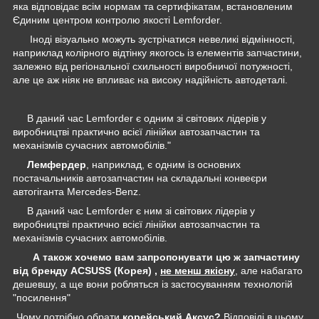
яка відповідає всім нормам та сертифікатам, встановленим
Єдиним центром контролю якості Lemforder.
Іноді візуально можуть зустрічатися невеликі відмінності,
наприклад колірного відтінку якогось із елементів запчастини,
залежно від регіональної схильності виробничої потужності,
але це аж ніяк не впливає на високу надійність автодеталі.
В даний час Lemforder є одним зі світових лідерів у
виробництві практично всієї лінійки автозапчастин та
механізмів сучасних автомобілів."
Лемфердер
, наприклад, є одним із основних
постачальників автозапчастин на складальні конвеєри
автогіганта Mercedes-Benz.
В даний час Lemforder є ним зі світових лідерів у
виробництві практично всієї лінійки автозапчастин та
механізмів сучасних автомобілів.
А також хочемо вам запропонувати цю ж запчастину
від бренду ACSUSS (Корея) ,
не менш якісну
, але набагато
дешевшу, а ще вони робляться із застосуванням технологій
"посилення"
Чому потрібно обрати
корейський Аксус?
Відповіді в цьому