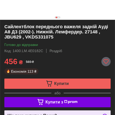
Сайлентблок переднього важеля задній Ауді
А8 Д3 (2002-). Нижній. Лемфердер. 27148 ,
JBU629 , VKDS331075
Готово до відправки
Код: 1400.LM.4E0182C
Роздріб
456
₴
569 ₴
Економія
113 ₴
Купити
або
Купити з