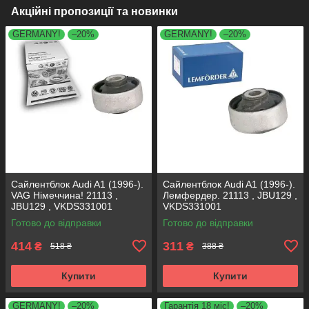
Акційні пропозиції та новинки
GERMANY!
–20%
GERMANY!
–20%
Сайлентблок Audi A1 (1996-).
Сайлентблок Audi A1 (1996-).
VAG Німеччина! 21113 ,
Лемфердер. 21113 , JBU129 ,
JBU129 , VKDS331001
VKDS331001
Готово до відправки
Готово до відправки
414
311
₴
₴
518 ₴
388 ₴
Купити
Купити
GERMANY!
–20%
Гарантія 18 міс!
–20%