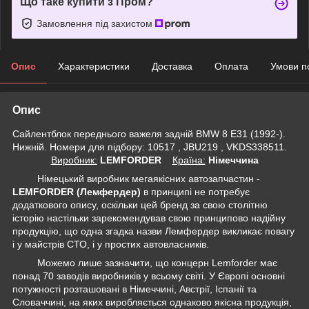
Що таке купити з Пром?
Замовлення під захистом
Опис
Характеристики
Доставка
Оплата
Умови п
Опис
Сайлентблок переднього важеля задній BMW 8 E31 (1992-).
Нижній. Номери для підбору: 10517 , JBU219 , VKDS338511.
Виробник:
LEMFORDER
Крaїна:
Німеччина
Німецький виробник мегаякісних автозапчастин -
LEMFORDER (Лемфердер)
в принципі не потребує
додаткового опису, оскільки цей бренд за свою столітню
історію настільки зарекомендував свою принципово надійну
продукцію, що одна згадка назви Лемфердер викликає повагу
і у майстрів СТО, і у простих автовласників.
Можемо лише зазначити, що концерн Lemforder має
понад 70 заводів виробників у всьому світі. У Європі основні
потужності розташовані в Німеччині, Австрії, Іспанії та
Словаччині, на яких виробляється однаково якісна продукція,