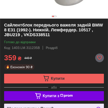
Сайлентблок переднього важеля задній BMW
8 E31 (1992-). Нижній. Лемфердер. 10517 ,
JBU219 , VKDS338511
Готово до відправки
Код: 1403.LM.311235B
Роздріб
359
₴
449 ₴
Економія
90 ₴
Купити
або
Купити з