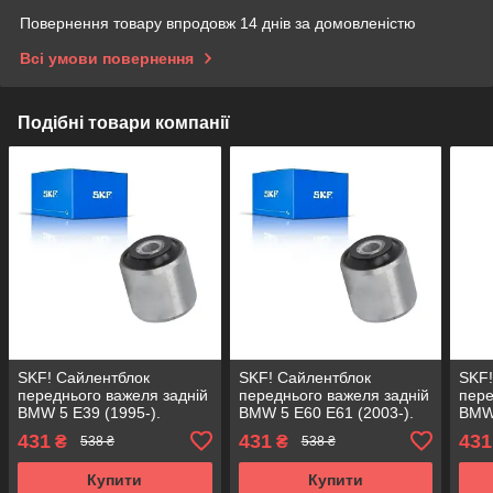
Повернення товару впродовж 14 днів за домовленістю
Всі умови повернення
Подібні товари компанії
SKF! Сайлентблок
SKF! Сайлентблок
SKF!
переднього важеля задній
переднього важеля задній
пере
BMW 5 E39 (1995-).
BMW 5 E60 E61 (2003-).
BMW 
Нижній. Німеччина! 10517
Нижній. Німеччина! 10517
Нижн
431
431
431
₴
₴
538 ₴
538 ₴
, JBU219 , VKDS338511
, JBU219 , VKDS338511
, JB
Купити
Купити