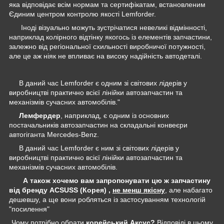
яка відповідає всім нормам та сертифікатам, встановленим
Єдиним центром контролю якості Lemforder.
Іноді візуально можуть зустрічатися невеликі відмінності,
наприклад колірного відтінку якогось із елементів запчастини,
залежно від регіональної схильності виробничої потужності,
але це аж ніяк не впливає на високу надійність автодеталі.
В даний час Lemforder є одним зі світових лідерів у
виробництві практично всієї лінійки автозапчастин та
механізмів сучасних автомобілів."
Лемфердер
, наприклад, є одним із основних
постачальників автозапчастин на складальні конвеєри
автогіганта Mercedes-Benz.
В даний час Lemforder є ним зі світових лідерів у
виробництві практично всієї лінійки автозапчастин та
механізмів сучасних автомобілів.
А також хочемо вам запропонувати цю ж запчастину
від бренду ACSUSS (Корея) ,
не менш якісну
, але набагато
дешевшу, а ще вони робляться із застосуванням технологій
"посилення"
Чому потрібно обрати
корейський Аксус?
Відповіді в цьому