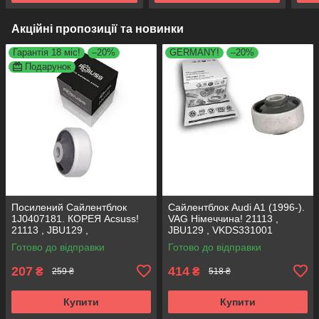
Акційні пропозиції та новинки
Гарантія 18 міс!
–20%
GERMANY!
–20%
Подарунок
Посилений Сайлентблок
Сайлентблок Audi A1 (1996-).
1J0407181. КОРЕЯ Acsuss!
VAG Німеччина! 21113 ,
21113 , JBU129 ,
JBU129 , VKDS331001
VKDS331001
Готово до відправки
Готово до відправки
207
414
₴
₴
259 ₴
518 ₴
Купити
Купити