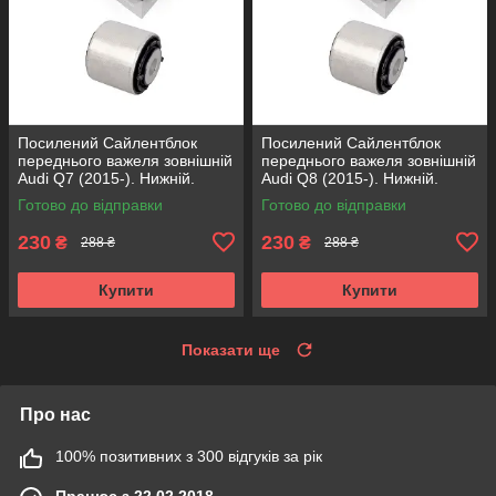
Посилений Сайлентблок
Посилений Сайлентблок
переднього важеля зовнішній
переднього важеля зовнішній
Audi Q7 (2015-). Нижній.
Audi Q8 (2015-). Нижній.
КОРЕЯ Acsuss! FE175192 ,
КОРЕЯ Acsuss! FE175192 ,
Готово до відправки
Готово до відправки
VKDS331087
VKDS331087
230
230
₴
₴
288 ₴
288 ₴
Купити
Купити
Показати ще
Про нас
100% позитивних з 300 відгуків за рік
Працює з 22.02.2018