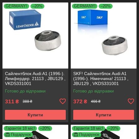
GERMANY!
–20%
GERMANY!
–20%
Сайлентблок Audi A1 (1996-).
SKF! Сайлентблок Audi A1
Лемфердер. 21113 , JBU129 ,
(1996-). Німеччина! 21113 ,
VKDS331001
JBU129 , VKDS331001
Готово до відправки
Готово до відправки
311
372
₴
₴
388 ₴
466 ₴
Купити
Купити
Гарантія 18 міс!
–20%
Гарантія 18 міс!
–20%
Подарунок
Подарунок