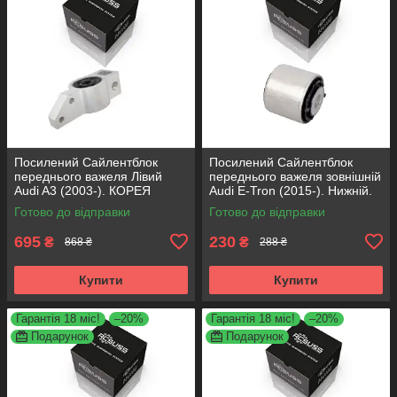
Посилений Сайлентблок
Посилений Сайлентблок
переднього важеля Лівий
переднього важеля зовнішній
Audi A3 (2003-). КОРЕЯ
Audi E-Tron (2015-). Нижній.
Acsuss! 34762 , JBU691 ,
КОРЕЯ Acsuss! FE175192 ,
Готово до відправки
Готово до відправки
VKDS331004
VKDS331087
695
230
₴
₴
868 ₴
288 ₴
Купити
Купити
Гарантія 18 міс!
–20%
Гарантія 18 міс!
–20%
Подарунок
Подарунок