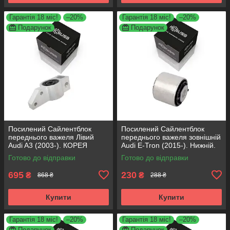
Гарантія 18 міс!
–20%
Гарантія 18 міс!
–20%
Подарунок
Подарунок
Посилений Сайлентблок
Посилений Сайлентблок
переднього важеля Лівий
переднього важеля зовнішній
Audi A3 (2003-). КОРЕЯ
Audi E-Tron (2015-). Нижній.
Acsuss! 34762 , JBU691 ,
КОРЕЯ Acsuss! FE175192 ,
Готово до відправки
Готово до відправки
VKDS331004
VKDS331087
695
230
₴
₴
868 ₴
288 ₴
Купити
Купити
Гарантія 18 міс!
–20%
Гарантія 18 міс!
–20%
Подарунок
Подарунок