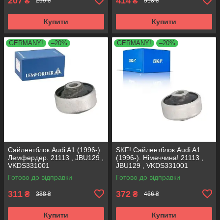
207
414
₴
₴
259 ₴
518 ₴
Купити
Купити
GERMANY!
–20%
GERMANY!
–20%
Сайлентблок Audi A1 (1996-).
SKF! Сайлентблок Audi A1
Лемфердер. 21113 , JBU129 ,
(1996-). Німеччина! 21113 ,
VKDS331001
JBU129 , VKDS331001
Готово до відправки
Готово до відправки
311
372
₴
₴
388 ₴
466 ₴
Купити
Купити