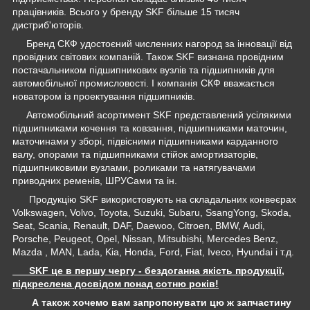
працівників. Всього у бренду SKF більше 15 тисяч
дистриб'юторів.
Бренд СКФ удостоєний численних нагород за інновації від
провідних світових компаній. Також SKF визнана провідним
постачальником підшипникових вузлів та підшипників для
автомобільної промисловості. І компанія СКФ вважається
новатором із проектування підшипників.
Автомобільний асортимент SKF представлений усілякими
підшипниками кочення та ковзання, підшипниками маточин,
маточинами у зборі, підвісними підшипниками карданного
валу, опорами та підшипниками стійок амортизаторів,
підшипниковими вузлами, роликами та натягувачами
приводних ременів, ШРУСами та ін.
Продукцію SKF використовують на складальних конвеєрах
Volkswagen, Volvo, Toyota, Suzuki, Subaru, SsangYong, Skoda,
Seat, Scania, Renault, DAF, Daewoo, Citroen, BMW, Audi,
Porsche, Peugeot, Opel, Nissan, Mitsubishi, Mercedes Benz,
Mazda , MAN, Lada, Kia, Honda, Ford, Fiat, Iveco, Hyundai і т.д.
SKF це в першу чергу - бездоганна якість продукції,
підкреслена досвідом понад сотню років!
А також хочемо вам запропонувати цю ж запчастину