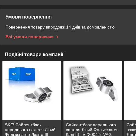
Умови повернення
Повернення товару впродовж 14 днів за домовленістю
Всі умови повернення
Подібні товари компанії
SKF! Сайлентблок
Сайлентблок переднього
Сайл
переднього важеля Лівий
важеля Лівий Фольксваген
важе
Фольксваген Джета III
Каді III, IV (2004-). VAG
Джет