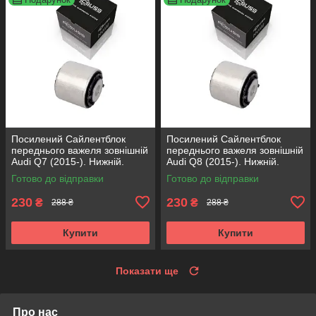
Посилений Сайлентблок
Посилений Сайлентблок
переднього важеля зовнішній
переднього важеля зовнішній
Audi Q7 (2015-). Нижній.
Audi Q8 (2015-). Нижній.
КОРЕЯ Acsuss! FE175192 ,
КОРЕЯ Acsuss! FE175192 ,
Готово до відправки
Готово до відправки
VKDS331087
VKDS331087
230
230
₴
₴
288 ₴
288 ₴
Купити
Купити
Показати ще
Про нас