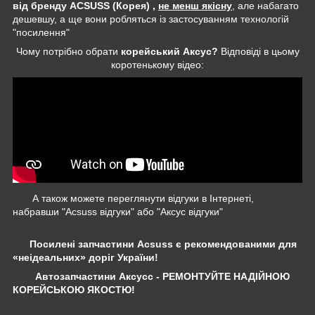
від бренду ACSUSS (Корея) ,
не менш якісну
, але набагато
дешевшу, а ще вони робляться із застосуванням технологій
"посилення"
Чому потрібно обрати
корейський Аксус?
Відповіді в цьому
коротенькому відео:
А також можете переглянути відгуки в Інтернеті,
набравши "Acsuss відгуки" або "Аксус відгуки"
Посилені запчастини Acsuss є рекомендованими для
«неідеальних» доріг України!
Автозапчастини Аксусс - РЕМОНТУЙТЕ НАДІЙНОЮ
КОРЕЙСЬКОЮ ЯКОСТЮ!