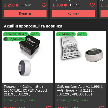
(2004-). Німеччина! 34762
Німеччина! 34762 ,
Німе
1 250
1 389
1 3
₴
₴
1 563 ₴
1 737 ₴
, JBU691 , VKDS331004
JBU691 , VKDS331004
JBU
Купити
Купити
Акційні пропозиції та новинки
Гарантія 18 міс!
–20%
GERMANY!
–20%
Подарунок
Посилений Сайлентблок
Сайлентблок Audi A1 (1996-).
1J0407181. КОРЕЯ Acsuss!
VAG Німеччина! 21113 ,
21113 , JBU129 ,
JBU129 , VKDS331001
VKDS331001
Готово до відправки
Готово до відправки