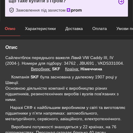
Що таке купити з Пром?
Замовлення під захистом
Опис
Характеристики
Доставка
Оплата
Умови п
Опис
Сайлентблок переднього важеля Лівий VW Caddy III, IV
(2004-). Номери для підбору: 34762 , JBU691 , VKDS331004.
Виробник:
SKF
Крaїна:
Німеччина
Компанія
SKF
була заснована у далекому 1907 році у
Швеції.
Основною діяльністю компанії є виробництво різних
підшипників, резинотехнічних виробів і вузлів пов'язаних з
ними.
Наразі СКФ є найбільшим виробником у світі та виготовляє
підшипники у п'яти напрямках: автомобільного,
металургійного, сервісного, авіаційного, електротехнічного.
Виробничі потужності знаходяться у 22 країнах, на 76
підприємствах. Персонал складає близько 40 тисяч