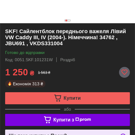
SKF! Сайлентблок переднього важеля Лівий
VW Caddy III, IV (2004-). Німеччина! 34762 ,
JBU691 , VKDS331004
Готово до відправки
Код: 0051.SKF.101231W
Роздріб
1 250
₴
1 563 ₴
Економія
313 ₴
Купити
або
Купити з