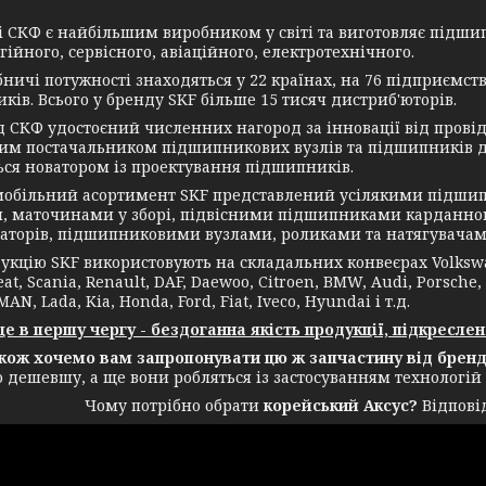
СКФ є найбільшим виробником у світі та виготовляє підшип
ійного, сервісного, авіаційного, електротехнічного.
чі потужності знаходяться у 22 країнах, на 76 підприємств
ків. Всього у бренду SKF більше 15 тисяч дистриб'юторів.
КФ удостоєний численних нагород за інновації від провідн
им постачальником підшипникових вузлів та підшипників дл
ься новатором із проектування підшипників.
ільний асортимент SKF представлений усілякими підшип
, маточинами у зборі, підвісними підшипниками карданног
аторів, підшипниковими вузлами, роликами та натягувачам
ію SKF використовують на складальних конвеєрах Volkswagen
eat, Scania, Renault, DAF, Daewoo, Citroen, BMW, Audi, Porsche,
MAN, Lada, Kia, Honda, Ford, Fiat, Iveco, Hyundai і т.д.
в першу чергу - бездоганна якість продукції, підкреслен
 хочемо вам запропонувати цю ж запчастину від бренду
о дешевшу, а ще вони робляться із застосуванням технологій
Чому потрібно обрати
корейський Аксус?
Відповід