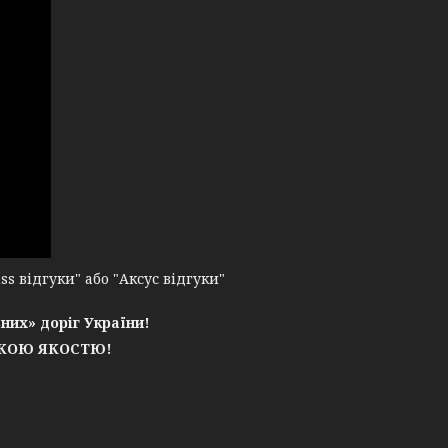
 відгуки" або "Аксус відгуки"
них» доріг України!
ЬКОЮ ЯКОСТЮ!