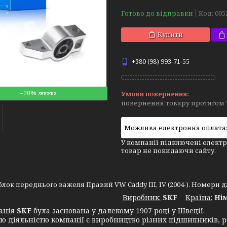
Готово до відправки
Код:
005
Купити
+380 (98) 993-71-55
–20%
повернення товару протягом 
У компанії підключені електр
товар не покидаючи сайту.
лок переднього важеля Правий VW Caddy III, IV (2004-). Номери для
Виробник:
SKF
Крaїна:
Ні
нія
SKF
була заснована у далекому 1907 році у Швеції.
ю діяльністю компанії є виробництво різних підшипників, ре