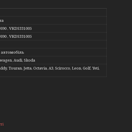
на
U690 , VKDS331005
U690 , VKDS331005
 автомобіль
swagen, Audi, Skoda
dy, Touran, Jetta, Octavia, A3, Scirocco, Leon, Golf, Yeti,
ті