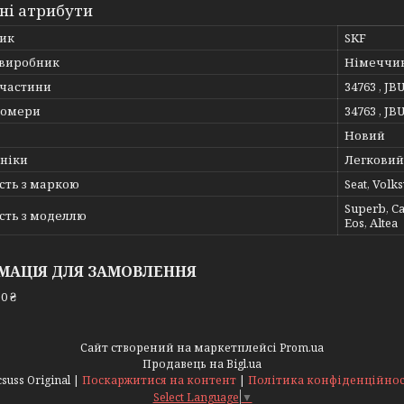
ні атрибути
ик
SKF
 виробник
Німеччи
пчастини
34763 , JB
номери
34763 , JB
Новий
хніки
Легковий
сть з маркою
Seat, Volk
Superb, Cad
сть з моделлю
Eos, Altea
МАЦІЯ ДЛЯ ЗАМОВЛЕННЯ
0 ₴
Сайт створений на маркетплейсі
Prom.ua
Продавець на Bigl.ua
Acsuss Original |
Поскаржитися на контент
|
Політика конфіденційнос
Select Language
▼