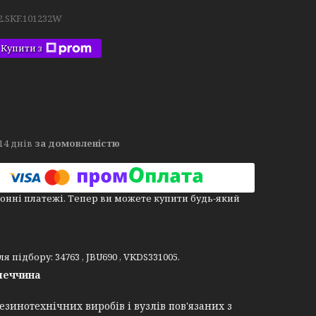
2.SKF.101232W
Купити з
14 днів
за домовленістю
онні платежі. Тепер ви можете купити будь-який
 підбору: 34763 , JBU690 , VKDS331005.
меччина
зинотехнічних виробів і вузлів пов'язаних з