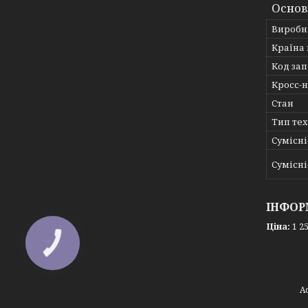
Основ
Виробн
Країна
Код за
Кросс-
Стан
Тип те
Сумісні
Сумісні
ІНФОР
Ціна:
1 25
КНОПКА
ЗВ'ЯЗКУ