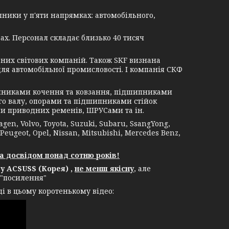
ники у п'яти напрямках: автомобільного,
ах. Персонал складає близько 40 тисяч
их світових компаній. Також SKF визнана
я автомобільної промисловості. І компанія СКФ
никами кочення та ковзання, підшипниками
о валу, опорами та підшипниками стійок
и приводних ременів, ШРУСами та ін.
, Volvo, Toyota, Suzuki, Subaru, SsangYong,
 Peugeot, Opel, Nissan, Mitsubishi, Mercedes Benz,
а досвідом понад сотню років!
 ACSUSS (Корея) ,
не менш якісну
, але
 "посилення"
і в цьому коротенькому відео: