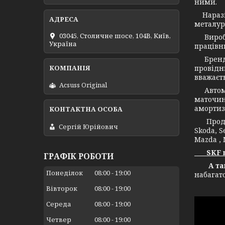
ними.
Наразі 
металург
03045, Столичне шосе, 104B, Київ,
Виробни
Україна
працівни
Бренд С
провідн
вважаєт
Acsuss Original
Автомоб
маточин
амортиз
Продукц
Сергій Юрійович
Skoda, S
Mazda , 
SKF це 
ГРАФІК РОБОТИ
А також
Понеділок
08:00
19:00
набагат
Вівторок
08:00
19:00
Середа
08:00
19:00
Четвер
08:00
19:00