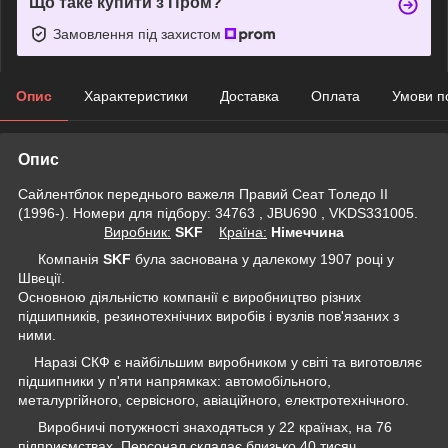
Що таке купити з Пром?
Замовлення під захистом
Опис
Характеристики
Доставка
Оплата
Умови п
Опис
Сайлентблок переднього важеля Правий Сеат Толедо II
(1996-). Номери для підбору: 34763 , JBU690 , VKDS331005.
Виробник:
SKF
Крaїна:
Німеччина
Компанія
SKF
була заснована у далекому 1907 році у
Швеції.
Основною діяльністю компанії є виробництво різних
підшипників, резинотехнічних виробів і вузлів пов'язаних з
ними.
Наразі СКФ є найбільшим виробником у світі та виготовляє
підшипники у п'яти напрямках: автомобільного,
металургійного, сервісного, авіаційного, електротехнічного.
Виробничі потужності знаходяться у 22 країнах, на 76
підприємствах. Персонал складає близько 40 тисяч