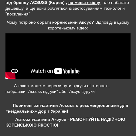
від бренду ACSUSS (Корея) ,
не менш якісну
, але набагато
дешевшу, а ще вони робляться із застосуванням технологій
"посилення"
Чому потрібно обрати
корейський Аксус?
Відповіді в цьому
коротенькому відео:
А також можете переглянути відгуки в Інтернеті,
набравши "Acsuss відгуки" або "Аксус відгуки"
Посилені запчастини Acsuss є рекомендованими для
«неідеальних» доріг України!
Автозапчастини Аксусс - РЕМОНТУЙТЕ НАДІЙНОЮ
КОРЕЙСЬКОЮ ЯКОСТЮ!