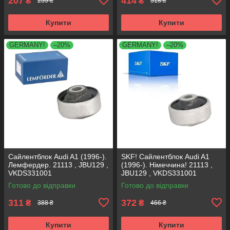
207
414
₴
₴
259 ₴
518 ₴
Купити
Купити
GERMANY!
–20%
GERMANY!
–20%
Сайлентблок Audi A1 (1996-).
SKF! Сайлентблок Audi A1
Лемфердер. 21113 , JBU129 ,
(1996-). Німеччина! 21113 ,
VKDS331001
JBU129 , VKDS331001
Готово до відправки
Готово до відправки
311
372
₴
₴
388 ₴
466 ₴
Купити
Купити