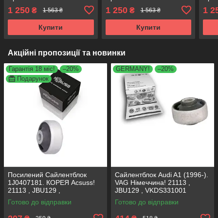
(1998-). Німеччина! 34763
(2004-). Німеччина! 34763
(200
1 250
1 250
1 2
₴
₴
1 563 ₴
1 563 ₴
, JBU690 , VKDS331005
, JBU690 , VKDS331005
, JB
Купити
Купити
Акційні пропозиції та новинки
Гарантія 18 міс!
–20%
GERMANY!
–20%
Подарунок
Посилений Сайлентблок
Сайлентблок Audi A1 (1996-).
1J0407181. КОРЕЯ Acsuss!
VAG Німеччина! 21113 ,
21113 , JBU129 ,
JBU129 , VKDS331001
VKDS331001
Готово до відправки
Готово до відправки