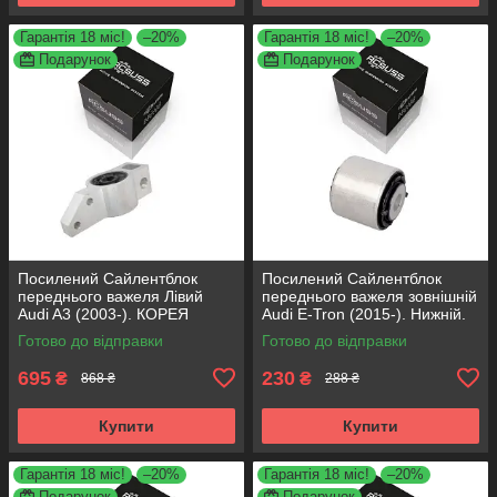
Гарантія 18 міс!
–20%
Гарантія 18 міс!
–20%
Подарунок
Подарунок
Посилений Сайлентблок
Посилений Сайлентблок
переднього важеля Лівий
переднього важеля зовнішній
Audi A3 (2003-). КОРЕЯ
Audi E-Tron (2015-). Нижній.
Acsuss! 34762 , JBU691 ,
КОРЕЯ Acsuss! FE175192 ,
Готово до відправки
Готово до відправки
VKDS331004
VKDS331087
695
230
₴
₴
868 ₴
288 ₴
Купити
Купити
Гарантія 18 міс!
–20%
Гарантія 18 міс!
–20%
Подарунок
Подарунок