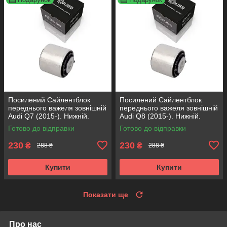
Посилений Сайлентблок
Посилений Сайлентблок
переднього важеля зовнішній
переднього важеля зовнішній
Audi Q7 (2015-). Нижній.
Audi Q8 (2015-). Нижній.
КОРЕЯ Acsuss! FE175192 ,
КОРЕЯ Acsuss! FE175192 ,
Готово до відправки
Готово до відправки
VKDS331087
VKDS331087
230
230
₴
₴
288 ₴
288 ₴
Купити
Купити
Показати ще
Про нас