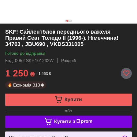
SKF! Сайлентблок переднього важеля
Правий Сеат Толедо II (1996-). Німеччина!
34763 , JBU690 , VKDS331005
Готово до відправки
Код: 0052.SKF.101232W
Роздріб
1 250
₴
1 563 ₴
Економія
313 ₴
Купити
або
Купити з