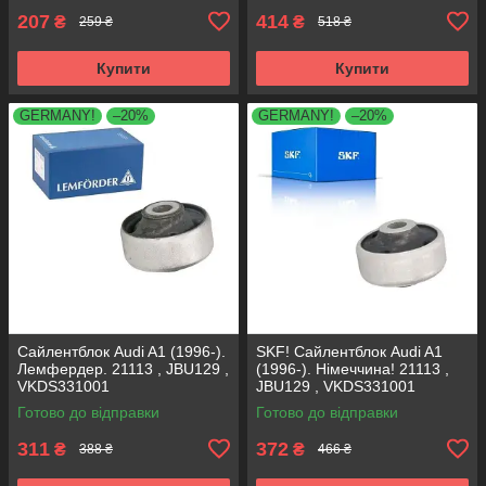
207
414
₴
₴
259 ₴
518 ₴
Купити
Купити
GERMANY!
–20%
GERMANY!
–20%
Сайлентблок Audi A1 (1996-).
SKF! Сайлентблок Audi A1
Лемфердер. 21113 , JBU129 ,
(1996-). Німеччина! 21113 ,
VKDS331001
JBU129 , VKDS331001
Готово до відправки
Готово до відправки
311
372
₴
₴
388 ₴
466 ₴