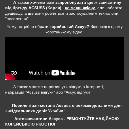
А також хочемо вам запропонувати цю ж запчастину
від бренду ACSUSS (Корея) ,
не менш якісну
, але набагато
дешевшу, а ще вони робляться із застосуванням технологій
"посилення"
Чому потрібно обрати
корейський Аксус?
Відповіді в цьому
коротенькому відео:
А також можете переглянути відгуки в Інтернеті,
набравши "Acsuss відгуки" або "Аксус відгуки"
Посилені запчастини Acsuss є рекомендованими для
«неідеальних» доріг України!
Автозапчастини Аксусс - РЕМОНТУЙТЕ НАДІЙНОЮ
КОРЕЙСЬКОЮ ЯКОСТЮ!