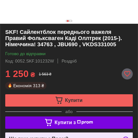
SKF! Сайлентблок переднього важеля
Правий Фольксваген Каді Оллтрек (2015-).
Німеччина! 34763 , JBU690 , VKDS331005
Готово до відправки
Код: 0052.SKF.101232W
Роздріб
1 250
₴
1 563 ₴
Економія
313 ₴
Купити
або
Купити з