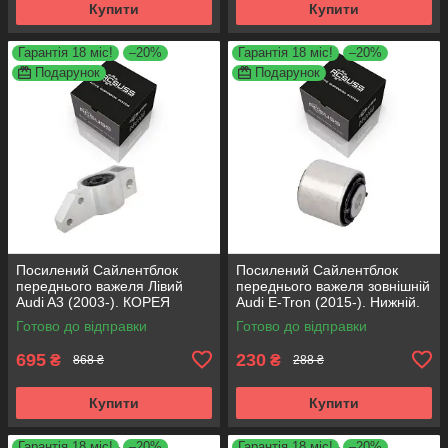
Купити
Купити
Гарантія 18 міс!
–20%
Гарантія 18 міс!
–20%
Подарунок
Подарунок
Посилений Сайлентблок
Посилений Сайлентблок
переднього важеля Лівий
переднього важеля зовнішній
Audi A3 (2003-). КОРЕЯ
Audi E-Tron (2015-). Нижній.
Acsuss! 34762 , JBU691 ,
КОРЕЯ Acsuss! FE175192 ,
Готово до відправки
Готово до відправки
VKDS331004
VKDS331087
695
230
₴
₴
868 ₴
288 ₴
Купити
Купити
Гарантія 18 міс!
–20%
Гарантія 18 міс!
–20%