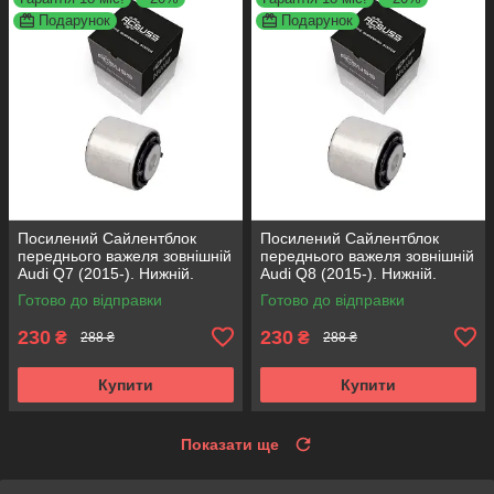
Подарунок
Подарунок
Посилений Сайлентблок
Посилений Сайлентблок
переднього важеля зовнішній
переднього важеля зовнішній
Audi Q7 (2015-). Нижній.
Audi Q8 (2015-). Нижній.
КОРЕЯ Acsuss! FE175192 ,
КОРЕЯ Acsuss! FE175192 ,
Готово до відправки
Готово до відправки
VKDS331087
VKDS331087
230
230
₴
₴
288 ₴
288 ₴
Купити
Купити
Показати ще