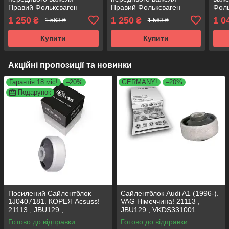
Правий Фольксваген
Правий Фольксваген
Фоль
Джета III (2004-).
Сіроко III (2008-).
(201
1 250
1 250
1 0
₴
₴
1 563 ₴
1 563 ₴
Німеччина! 34763 ,
Німеччина! 34763 ,
3476
JBU690 , VKDS331005
JBU690 , VKDS331005
VKD
Купити
Купити
Акційні пропозиції та новинки
Гарантія 18 міс!
–20%
GERMANY!
–20%
Подарунок
Посилений Сайлентблок
Сайлентблок Audi A1 (1996-).
1J0407181. КОРЕЯ Acsuss!
VAG Німеччина! 21113 ,
21113 , JBU129 ,
JBU129 , VKDS331001
VKDS331001
Готово до відправки
Готово до відправки