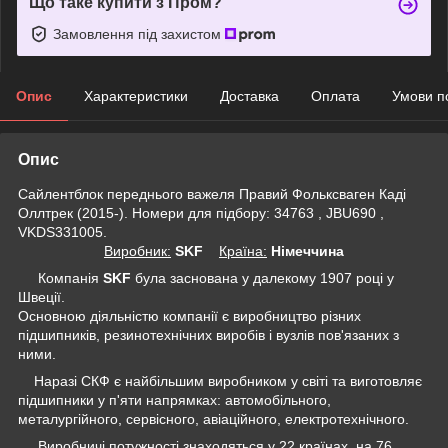
Що таке купити з Пром?
Замовлення під захистом
Опис
Характеристики
Доставка
Оплата
Умови п
Опис
Сайлентблок переднього важеля Правий Фольксваген Каді
Оллтрек (2015-). Номери для підбору: 34763 , JBU690 ,
VKDS331005.
Виробник:
SKF
Крaїна:
Німеччина
Компанія
SKF
була заснована у далекому 1907 році у
Швеції.
Основною діяльністю компанії є виробництво різних
підшипників, резинотехнічних виробів і вузлів пов'язаних з
ними.
Наразі СКФ є найбільшим виробником у світі та виготовляє
підшипники у п'яти напрямках: автомобільного,
металургійного, сервісного, авіаційного, електротехнічного.
Виробничі потужності знаходяться у 22 країнах, на 76