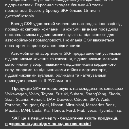
підприємствах. Персонал складає близько 40 тисяч
працівників. Всього у бренду SKF більше 15 тисяч
дистриб'юторів.
Бренд СКФ удостоєний численних нагород за інновації від
провідних світових компаній. Також SKF визнана провідним
постачальником підшипникових вузлів та підшипників для
автомобільної промисловості. І компанія СКФ вважається
новатором із проектування підшипників.
Автомобільний асортимент SKF представлений усілякими
підшипниками кочення та ковзання, підшипниками маточин,
маточинами у зборі, підвісними підшипниками карданного
валу, опорами та підшипниками стійок амортизаторів,
підшипниковими вузлами, роликами та натягувачами
приводних ременів, ШРУСами та ін.
Продукцію SKF використовують на складальних конвеєрах
Volkswagen, Volvo, Toyota, Suzuki, Subaru, SsangYong, Skoda,
Seat, Scania, Renault, DAF, Daewoo, Citroen, BMW, Audi,
Porsche, Peugeot, Opel, Nissan, Mitsubishi, Mercedes Benz,
Mazda , MAN, Lada, Kia, Honda, Ford, Fiat, Iveco, Hyundai і т.д.
SKF це в першу чергу - бездоганна якість продукції,
підкреслена досвідом понад сотню років!