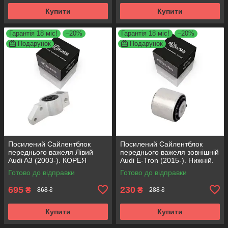
Купити
Купити
Гарантія 18 міс!
–20%
Гарантія 18 міс!
–20%
Подарунок
Подарунок
Посилений Сайлентблок
Посилений Сайлентблок
переднього важеля Лівий
переднього важеля зовнішній
Audi A3 (2003-). КОРЕЯ
Audi E-Tron (2015-). Нижній.
Acsuss! 34762 , JBU691 ,
КОРЕЯ Acsuss! FE175192 ,
Готово до відправки
Готово до відправки
VKDS331004
VKDS331087
695
230
₴
₴
868 ₴
288 ₴
Купити
Купити