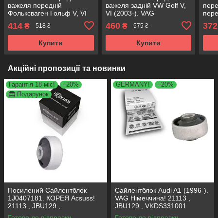
важеля передній
важеля задній VW Golf V,
пере
Фольксваген Гольф V, VI
VI (2003-). VAG
пере
Варіант (2007-). VAG
Німеччина! 34559 ,
Vari
414
460
372
₴
₴
518 ₴
575 ₴
Німеччина! 29916 ,
JBU602 , VKDS331037
2991
JBU692 , VKDS331003
VKD
Купити
Купити
Акційні пропозиції та новинки
Гарантія 18 міс!
–20%
GERMANY!
–20%
Подарунок
Посилений Сайлентблок
Сайлентблок Audi A1 (1996-).
1J0407181. КОРЕЯ Acsuss!
VAG Німеччина! 21113 ,
21113 , JBU129 ,
JBU129 , VKDS331001
VKDS331001
Готово до відправки
Готово до відправки