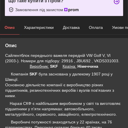
Що таке купити з Пром?
Замовлення під захистом
Опис
Характеристики
Доставка
Оплата
Умови п
Опис
Сайлентблок переднього важеля передній VW Golf V, VI
(2003-). Номери для підбору: 29916 , JBU692 , VKDS331003.
Виробник:
SKF
Крaїна:
Німеччина
Компанія
SKF
була заснована у далекому 1907 році у
Швеції.
Основною діяльністю компанії є виробництво різних
підшипників, резинотехнічних виробів і вузлів пов'язаних з
ними.
Наразі СКФ є найбільшим виробником у світі та виготовляє
підшипники у п'яти напрямках: автомобільного,
металургійного, сервісного, авіаційного, електротехнічного.
Виробничі потужності знаходяться у 22 країнах, на 76
підприємствах. Персонал складає близько 40 тисяч