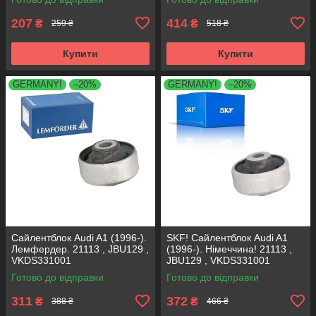
207
414
₴
₴
259 ₴
518 ₴
Купити
Купити
GERMANY!
–20%
GERMANY!
–20%
Сайлентблок Audi A1 (1996-).
SKF! Сайлентблок Audi A1
Лемфердер. 21113 , JBU129 ,
(1996-). Німеччина! 21113 ,
VKDS331001
JBU129 , VKDS331001
Готово до відправки
Готово до відправки
311
372
₴
₴
388 ₴
466 ₴