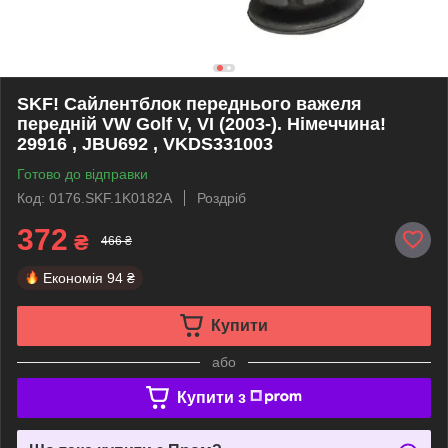
SKF! Сайлентблок переднього важеля
передній VW Golf V, VI (2003-). Німеччина!
29916 , JBU692 , VKDS331003
Готово до відправки
Код: 0176.SKF.1K0182A
Роздріб
372
₴
466 ₴
Економія
94 ₴
Купити
або
Купити з