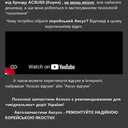
від бренду ACSUSS (Корея) ,
не менш якісну
, але набагато
дешевшу, а ще вони робляться із застосуванням технологій
"посилення"
Чому потрібно обрати
корейський Аксус?
Відповіді в цьому
коротенькому відео:
А також можете переглянути відгуки в Інтернеті,
набравши "Acsuss відгуки" або "Аксус відгуки"
Посилені запчастини Acsuss є рекомендованими для
«неідеальних» доріг України!
Автозапчастини Аксусс - РЕМОНТУЙТЕ НАДІЙНОЮ
КОРЕЙСЬКОЮ ЯКОСТЮ!