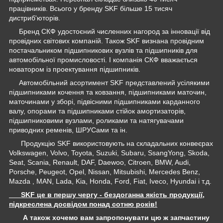
працівників. Всього у бренду SKF більше 15 тисяч
дистриб'юторів.
Бренд СКФ удостоєний численних нагород за інновації від
провідних світових компаній. Також SKF визнана провідним
постачальником підшипникових вузлів та підшипників для
автомобільної промисловості. І компанія СКФ вважається
новатором із проектування підшипників.
Автомобільний асортимент SKF представлений усілякими
підшипниками кочення та ковзання, підшипниками маточин,
маточинами у зборі, підвісними підшипниками карданного
валу, опорами та підшипниками стійок амортизаторів,
підшипниковими вузлами, роликами та натягувачами
приводних ременів, ШРУСами та ін.
Продукцію SKF використовують на складальних конвеєрах
Volkswagen, Volvo, Toyota, Suzuki, Subaru, SsangYong, Skoda,
Seat, Scania, Renault, DAF, Daewoo, Citroen, BMW, Audi,
Porsche, Peugeot, Opel, Nissan, Mitsubishi, Mercedes Benz,
Mazda , MAN, Lada, Kia, Honda, Ford, Fiat, Iveco, Hyundai і т.д.
SKF це в першу чергу - бездоганна якість продукції,
підкреслена досвідом понад сотню років!
А також хочемо вам запропонувати цю ж запчастину