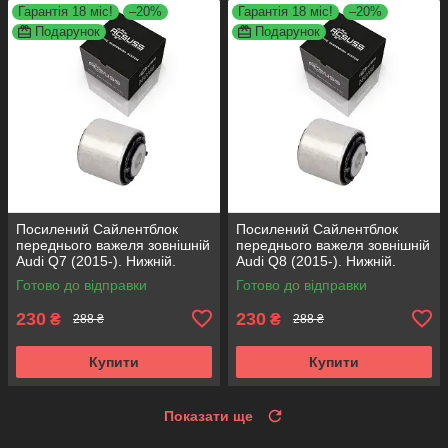
Гарантія 18 міс!
–20%
Гарантія 18 міс!
–20%
Подарунок
Подарунок
Посилений Сайлентблок
Посилений Сайлентблок
переднього важеля зовнішній
переднього важеля зовнішній
Audi Q7 (2015-). Нижній.
Audi Q8 (2015-). Нижній.
КОРЕЯ Acsuss! FE175192 ,
КОРЕЯ Acsuss! FE175192 ,
Готово до відправки
Готово до відправки
VKDS331087
VKDS331087
230
230
₴
₴
288 ₴
288 ₴
Купити
Купити
Показати ще