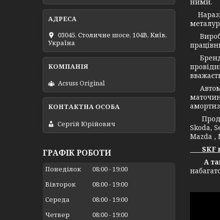
ними.
Наразі 
металург
03045, Столичне шосе, 104B, Київ,
Виробни
Україна
працівни
Бренд С
провідн
вважаєт
Acsuss Original
Автомоб
маточин
амортиз
Продукц
Сергій Юрійович
Skoda, S
Mazda , 
SKF це 
ГРАФІК РОБОТИ
А також
Понеділок
08:00
19:00
набагат
Вівторок
08:00
19:00
Середа
08:00
19:00
Четвер
08:00
19:00