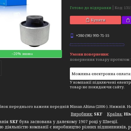
Готово до відправки
Код:
131
Купити
+380 (98) 993-71-55
–20%
повернення товару протягом 
У компанії підключені електр
товар не покидаючи сайту.
лок переднього важеля передній Nissan Altima (2006-). Нижній. Но
Виробник:
SKF
Крaїна:
Ні
нія
SKF
була заснована у далекому 1907 році у Швеції.
ю діяльністю компанії є виробництво різних підшипників, ре