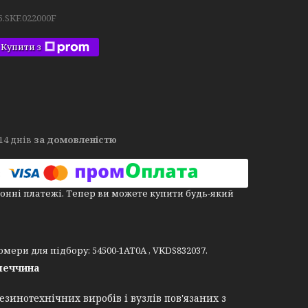
5.SKF.022000F
Купити з
14 днів
за домовленістю
онні платежі. Тепер ви можете купити будь-який
мери для підбору: 54500-1AT0A , VKDS832037.
меччина
зинотехнічних виробів і вузлів пов'язаних з