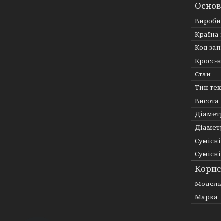
Основ
Виробн
Країна
Код за
Кросс-
Стан
Тип те
Висота
Діамет
Діамет
Сумісні
Сумісні
Корис
Мoдел
Марка