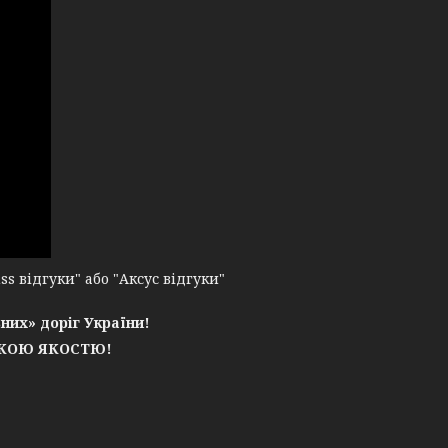
 відгуки" або "Аксус відгуки"
них» доріг України!
ЬКОЮ ЯКОСТЮ!