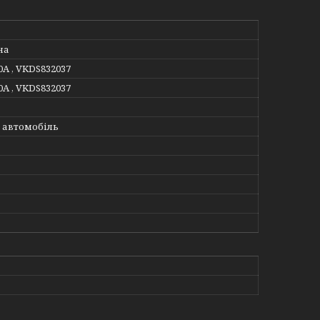
на
0A , VKDS832037
0A , VKDS832037
 автомобіль