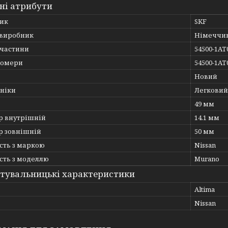
ні атрибути
ик
SKF
 виробник
Німеччи
пчастини
54500-1AT
номери
54500-1AT
Новий
хніки
Легковий
49 мм
р внутрішній
14.1 мм
р зовнішній
50 мм
сть з маркою
Nissan
сть з моделлю
Murano
тувальницькі характеристики
ь
Altima
Nissan