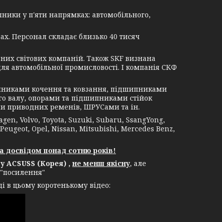
ники у п'яти напрямках: автомобільного,
ах. Персонал складає близько 40 тисяч
их світових компаній. Також SKF визнана
я автомобільної промисловості. І компанія СКФ
никами кочення та ковзання, підшипниками
о валу, опорами та підшипниками стійок
и приводних ременів, ШРУСами та ін.
, Volvo, Toyota, Suzuki, Subaru, SsangYong,
 Peugeot, Opel, Nissan, Mitsubishi, Mercedes Benz,
а досвідом понад сотню років!
 ACSUSS (Корея) ,
не менш якісну
, але
 "посилення"
і в цьому коротенькому відео: