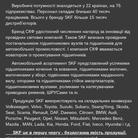
Виробничі потужності знаходяться у 22 країнах, на 76
підприємствах. Персонал складає близько 40 тисяч
працівників. Всього у бренду SKF більше 15 тисяч
дистриб'юторів.
Бренд СКФ удостоєний численних нагород за інновації від
провідних світових компаній. Також SKF визнана провідним
постачальником підшипникових вузлів та підшипників для
автомобільної промисловості. І компанія СКФ вважається
новатором із проектування підшипників.
Автомобільний асортимент SKF представлений усілякими
підшипниками кочення та ковзання, підшипниками маточин,
маточинами у зборі, підвісними підшипниками карданного
валу, опорами та підшипниками стійок амортизаторів,
підшипниковими вузлами, роликами та натягувачами
приводних ременів, ШРУСами та ін.
Продукцію SKF використовують на складальних конвеєрах
Volkswagen, Volvo, Toyota, Suzuki, Subaru, SsangYong, Skoda,
Seat, Scania, Renault, DAF, Daewoo, Citroen, BMW, Audi,
Porsche, Peugeot, Opel, Nissan, Mitsubishi, Mercedes Benz,
Mazda , MAN, Lada, Kia, Honda, Ford, Fiat, Iveco, Hyundai і т.д.
SKF це в першу чергу - бездоганна якість продукції,