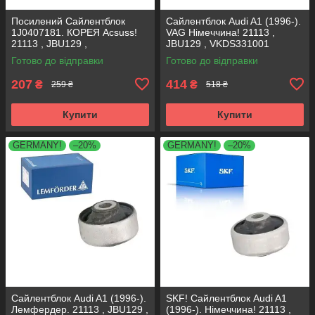
Посилений Сайлентблок
Сайлентблок Audi A1 (1996-).
1J0407181. КОРЕЯ Acsuss!
VAG Німеччина! 21113 ,
21113 , JBU129 ,
JBU129 , VKDS331001
VKDS331001
Готово до відправки
Готово до відправки
207
414
₴
₴
259 ₴
518 ₴
Купити
Купити
GERMANY!
–20%
GERMANY!
–20%
Сайлентблок Audi A1 (1996-).
SKF! Сайлентблок Audi A1
Лемфердер. 21113 , JBU129 ,
(1996-). Німеччина! 21113 ,