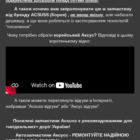
підкреслена досвідом понад сотню років!
А також хочемо вам запропонувати цю ж запчастину
від бренду ACSUSS (Корея) ,
не менш якісну
, але набагато
дешевшу, а ще вони робляться із застосуванням технологій
"посилення"
Чому потрібно обрати
корейський Аксус?
Відповіді в цьому
коротенькому відео:
А також можете переглянути відгуки в Інтернеті,
набравши "Acsuss відгуки" або "Аксус відгуки"
Посилені запчастини Acsuss є рекомендованими для
«неідеальних» доріг України!
Автозапчастини Аксусс - РЕМОНТУЙТЕ НАДІЙНОЮ