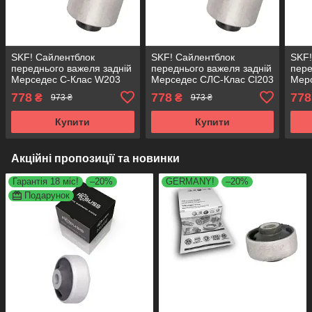
SKF! Сайлентблок
SKF! Сайлентблок
SKF!
переднього важеля задній
переднього важеля задній
пере
Мерседес C-Клас W203
Мерседес CЛС-Клас Cl203
Мер
S203 (2000-). Нижній.
(2000-). Нижній.
(200
778
778
778
₴
₴
973 ₴
973 ₴
Німеччина! 25404 ,
Німеччина! 25404 ,
Німе
JBU620 , VKDS338000
JBU620 , VKDS338000
JBU
Купити
Купити
Акційні пропозиції та новинки
Гарантія 18 міс!
–20%
GERMANY!
–20%
Подарунок