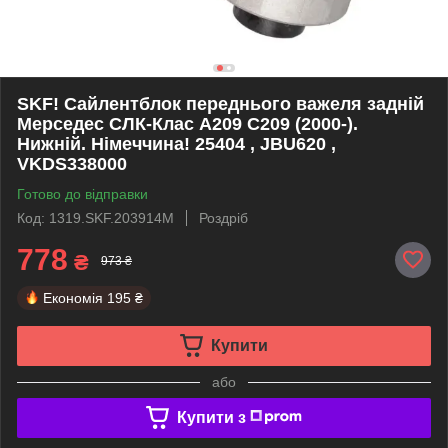
SKF! Сайлентблок переднього важеля задній
Мерседес CЛК-Клас A209 C209 (2000-).
Нижній. Німеччина! 25404 , JBU620 ,
VKDS338000
Готово до відправки
Код: 1319.SKF.203914M
Роздріб
778
₴
973 ₴
Економія
195 ₴
Купити
або
Купити з