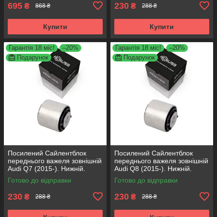
695
230
₴
₴
868 ₴
288 ₴
Купити
Купити
Гарантія 18 міс!
–20%
Гарантія 18 міс!
–20%
Подарунок
Подарунок
Посилений Сайлентблок
Посилений Сайлентблок
переднього важеля зовнішній
переднього важеля зовнішній
Audi Q7 (2015-). Нижній.
Audi Q8 (2015-). Нижній.
КОРЕЯ Acsuss! FE175192 ,
КОРЕЯ Acsuss! FE175192 ,
Готово до відправки
Готово до відправки
VKDS331087
VKDS331087
230
230
₴
₴
288 ₴
288 ₴