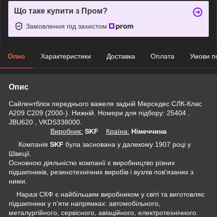
Що таке купити з Пром?
Замовлення під захистом
Опис
Характеристики
Доставка
Оплата
Умови п
Опис
Сайлентблок переднього важеля задній Мерседес CЛК-Клас
A209 C209 (2000-). Нижній. Номери для підбору: 25404 ,
JBU620 , VKDS338000.
Виробник:
SKF
Крaїна:
Німеччина
Компанія
SKF
була заснована у далекому 1907 році у
Швеції.
Основною діяльністю компанії є виробництво різних
підшипників, резинотехнічних виробів і вузлів пов'язаних з
ними.
Наразі СКФ є найбільшим виробником у світі та виготовляє
підшипники у п'яти напрямках: автомобільного,
металургійного, сервісного, авіаційного, електротехнічного.