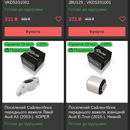
VKDS331001
JBU129 , VKDS331001
Готово до відправки
Готово до відправки
311
372
₴
₴
388 ₴
466 ₴
Купити
Купити
Гарантія 18 міс!
–20%
Гарантія 18 міс!
–20%
Подарунок
Подарунок
Посилений Сайлентблок
Посилений Сайлентблок
переднього важеля Лівий
переднього важеля зовнішній
Audi A3 (2003-). КОРЕЯ
Audi E-Tron (2015-). Нижній.
Acsuss! 34762 , JBU691 ,
КОРЕЯ Acsuss! FE175192 ,
Готово до відправки
Готово до відправки
VKDS331004
VKDS331087