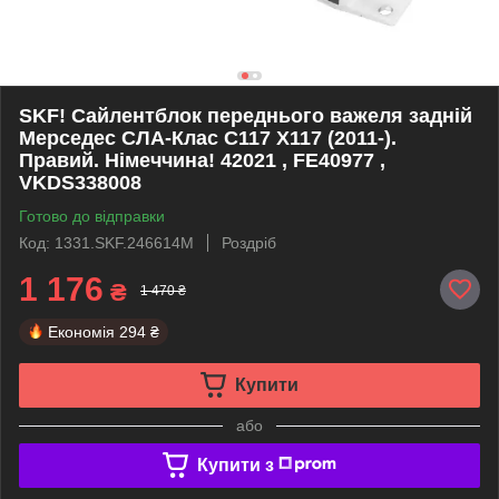
SKF! Сайлентблок переднього важеля задній
Мерседес CЛА-Клас C117 Х117 (2011-).
Правий. Німеччина! 42021 , FE40977 ,
VKDS338008
Готово до відправки
Код: 1331.SKF.246614M
Роздріб
1 176
₴
1 470 ₴
Економія
294 ₴
Купити
або
Купити з