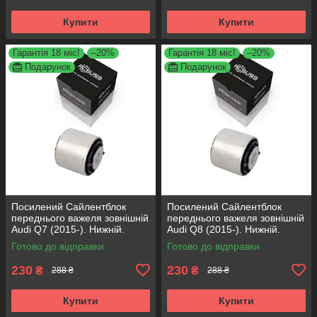
Купити
Купити
Гарантія 18 міс!
–20%
Гарантія 18 міс!
–20%
Подарунок
Подарунок
Посилений Сайлентблок
Посилений Сайлентблок
переднього важеля зовнішній
переднього важеля зовнішній
Audi Q7 (2015-). Нижній.
Audi Q8 (2015-). Нижній.
КОРЕЯ Acsuss! FE175192 ,
КОРЕЯ Acsuss! FE175192 ,
Готово до відправки
Готово до відправки
VKDS331087
VKDS331087
230
230
₴
₴
288 ₴
288 ₴
Купити
Купити