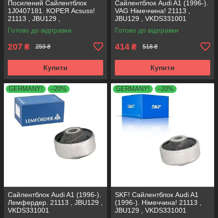
Посилений Сайлентблок
Сайлентблок Audi A1 (1996-).
1J0407181. КОРЕЯ Acsuss!
VAG Німеччина! 21113 ,
21113 , JBU129 ,
JBU129 , VKDS331001
VKDS331001
Готово до відправки
Готово до відправки
207
414
₴
₴
259 ₴
518 ₴
Купити
Купити
GERMANY!
–20%
GERMANY!
–20%
Сайлентблок Audi A1 (1996-).
SKF! Сайлентблок Audi A1
Лемфердер. 21113 , JBU129 ,
(1996-). Німеччина! 21113 ,
VKDS331001
JBU129 , VKDS331001