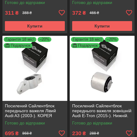
Готово до відправки
Готово до відправки
311
372
₴
₴
388 ₴
466 ₴
Купити
Купити
Гарантія 18 міс!
–20%
Гарантія 18 міс!
–20%
Подарунок
Подарунок
Посилений Сайлентблок
Посилений Сайлентблок
переднього важеля Лівий
переднього важеля зовнішній
Audi A3 (2003-). КОРЕЯ
Audi E-Tron (2015-). Нижній.
Acsuss! 34762 , JBU691 ,
КОРЕЯ Acsuss! FE175192 ,
Готово до відправки
Готово до відправки
VKDS331004
VKDS331087
695
230
₴
₴
868 ₴
288 ₴