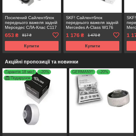
Посилений Сайлентблок
SKF! Сайлентблок
SKF!
переднього важеля задній
переднього важеля задній
пере
Мерседес CЛА-Клас C117
Mercedes A-Class W176
Merc
Х117 (2011-). Правий.
(2011-). Правий.
W242
653
1 176
1 1
₴
₴
817 ₴
1 470 ₴
КОРЕЯ Acsuss! 42021 ,
Німеччина! 42021 ,
Німе
FE40977 ,
FE40977 , VKDS338008
FE4
Купити
Купити
Акційні пропозиції та новинки
Гарантія 18 міс!
–20%
GERMANY!
–20%
Подарунок