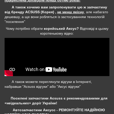
підкреслена досвідом понад сотню років!
А також хочемо вам запропонувати цю ж запчастину
від бренду ACSUSS (Корея) ,
не менш якісну
, але набагато
дешевшу, а ще вони робляться із застосуванням технологій
"посилення"
Чому потрібно обрати
корейський Аксус?
Відповіді в цьому
коротенькому відео:
А також можете переглянути відгуки в Інтернеті,
набравши "Acsuss відгуки" або "Аксус відгуки"
Посилені запчастини Acsuss є рекомендованими для
«неідеальних» доріг України!
Автозапчастини Аксусс - РЕМОНТУЙТЕ НАДІЙНОЮ