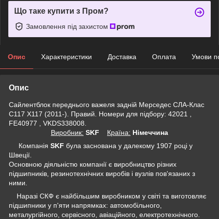
Що таке купити з Пром?
Замовлення під захистом
Опис
Характеристики
Доставка
Оплата
Умови п
Опис
Сайлентблок переднього важеля задній Мерседес CЛА-Клас
C117 Х117 (2011-). Правий. Номери для підбору: 42021 ,
FE40977 , VKDS338008.
Виробник:
SKF
Крaїна:
Німеччина
Компанія
SKF
була заснована у далекому 1907 році у
Швеції.
Основною діяльністю компанії є виробництво різних
підшипників, резинотехнічних виробів і вузлів пов'язаних з
ними.
Наразі СКФ є найбільшим виробником у світі та виготовляє
підшипники у п'яти напрямках: автомобільного,
металургійного, сервісного, авіаційного, електротехнічного.