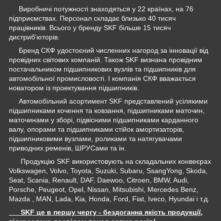
Виробничі потужності знаходяться у 22 країнах, на 76
підприємствах. Персонал складає близько 40 тисяч
працівників. Всього у бренду SKF більше 15 тисяч
дистриб'юторів.
Бренд СКФ удостоєний численних нагород за інновації від
провідних світових компаній. Також SKF визнана провідним
постачальником підшипникових вузлів та підшипників для
автомобільної промисловості. І компанія СКФ вважається
новатором із проектування підшипників.
Автомобільний асортимент SKF представлений усілякими
підшипниками кочення та ковзання, підшипниками маточин,
маточинами у зборі, підвісними підшипниками карданного
валу, опорами та підшипниками стійок амортизаторів,
підшипниковими вузлами, роликами та натягувачами
приводних ременів, ШРУСами та ін.
Продукцію SKF використовують на складальних конвеєрах
Volkswagen, Volvo, Toyota, Suzuki, Subaru, SsangYong, Skoda,
Seat, Scania, Renault, DAF, Daewoo, Citroen, BMW, Audi,
Porsche, Peugeot, Opel, Nissan, Mitsubishi, Mercedes Benz,
Mazda , MAN, Lada, Kia, Honda, Ford, Fiat, Iveco, Hyundai і т.д.
SKF це в першу чергу - бездоганна якість продукції,