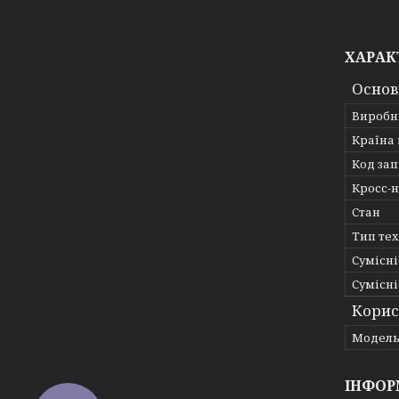
ХАРАК
Основ
Виробн
Країна
Код за
Кросс-
Стан
Тип те
Сумісні
Сумісні
Корис
Мoдел
ІНФОР