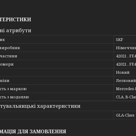
ТЕРИСТИКИ
ні атрибути
ик
SKF
 виробник
Німеччи
пчастини
42021 , FE
номери
42021 , FE
Новий
хніки
Легковий
сть з маркою
Mercedes-
сть з моделлю
CLA, B-Clas
тувальницькі характеристики
ь
GLA-Class
МАЦІЯ ДЛЯ ЗАМОВЛЕННЯ