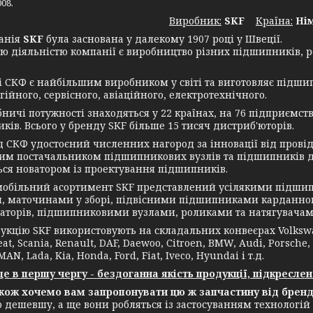
08.
Виробник:
SKF
Крaїна:
Ні
нія
SKF
була заснована у далекому 1907 році у Швеції.
ю діяльністю компанії є виробництво різних підшипників, ре
СКФ є найбільшим виробником у світі та виготовляє підшип
ійного, сервісного, авіаційного, електротехнічного.
чі потужності знаходяться у 22 країнах, на 76 підприємств
ків. Всього у бренду SKF більше 15 тисяч дистриб'юторів.
КФ удостоєний численних нагород за інновації від провідн
им постачальником підшипникових вузлів та підшипників дл
ься новатором із проектування підшипників.
ільний асортимент SKF представлений усілякими підшип
, маточинами у зборі, підвісними підшипниками карданног
аторів, підшипниковими вузлами, роликами та натягувачам
ію SKF використовують на складальних конвеєрах Volkswagen
eat, Scania, Renault, DAF, Daewoo, Citroen, BMW, Audi, Porsche,
MAN, Lada, Kia, Honda, Ford, Fiat, Iveco, Hyundai і т.д.
в першу чергу - бездоганна якість продукції, підкреслен
 хочемо вам запропонувати цю ж запчастину від бренду
о дешевшу, а ще вони робляться із застосуванням технологій