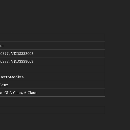
на
40977 , VKDS338008
40977 , VKDS338008
 автомобіль
Benz
s, GLA-Class, A-Class