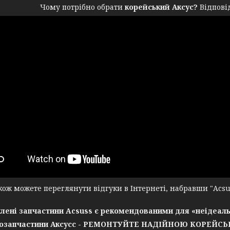
Чому потрібно обрати
корейський Аксус?
Відповід
ж можете переглянути відгуки в Інтернеті, набравши "Acsuss
лені запчастини Acsuss є рекомендованими для «неідеаль
озапчастини Аксусс - РЕМОНТУЙТЕ НАДІЙНОЮ КОРЕЙС