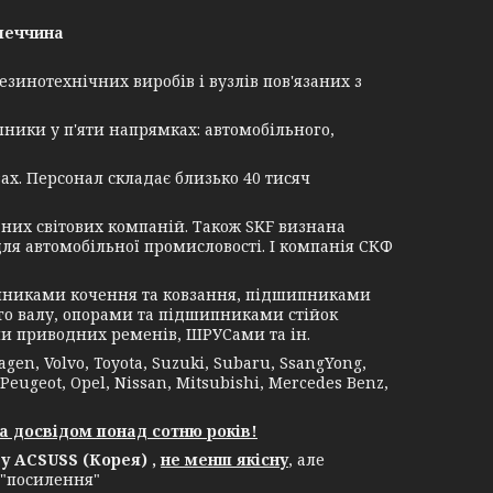
меччина
зинотехнічних виробів і вузлів пов'язаних з
ники у п'яти напрямках: автомобільного,
ах. Персонал складає близько 40 тисяч
их світових компаній. Також SKF визнана
я автомобільної промисловості. І компанія СКФ
никами кочення та ковзання, підшипниками
о валу, опорами та підшипниками стійок
и приводних ременів, ШРУСами та ін.
, Volvo, Toyota, Suzuki, Subaru, SsangYong,
 Peugeot, Opel, Nissan, Mitsubishi, Mercedes Benz,
а досвідом понад сотню років!
 ACSUSS (Корея) ,
не менш якісну
, але
 "посилення"