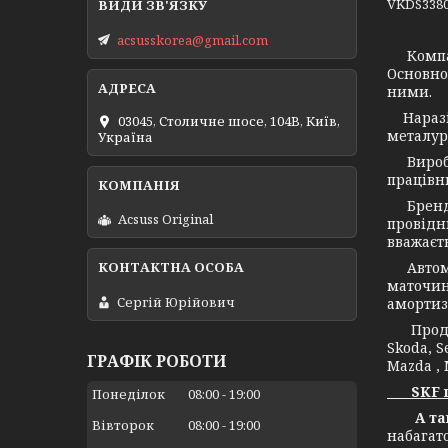
VKDS3380
acsusskorea@gmail.com
Компа
Основно
ними.
Наразі 
03045, Столичне шосе, 104B, Київ,
металург
Україна
Виробни
працівни
Бренд С
Acsuss Original
провідн
вважаєт
Автомоб
маточин
Сергій Юрійович
амортиз
Продукц
Skoda, S
ГРАФІК РОБОТИ
Mazda , 
SKF це 
Понеділок
08:00
19:00
А також
Вівторок
08:00
19:00
набагат