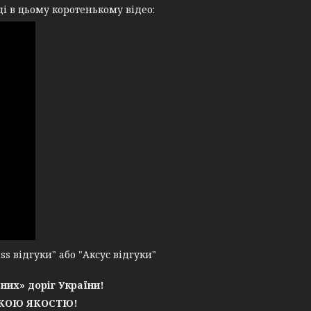
і в цьому коротенькому відео:
 відгуки" або "Аксус відгуки"
них» доріг України!
ЬКОЮ ЯКОСТЮ!