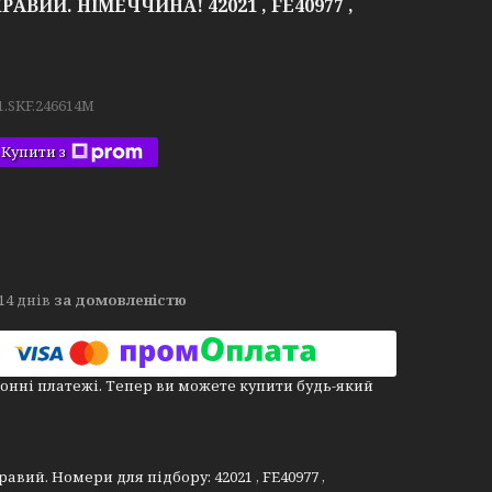
ПРАВИЙ. НІМЕЧЧИНА! 42021 , FE40977 ,
1.SKF.246614M
Купити з
14 днів
за домовленістю
онні платежі. Тепер ви можете купити будь-який
вий. Номери для підбору: 42021 , FE40977 ,