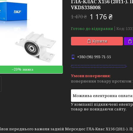
ГЛА-КЛАС Х156 (2011-). 
VKDS338008
1 176 ₴
1 470 ₴
Готово до відправки
Код:
133
Купити
+380 (98) 993-71-55
–20%
повернення товару протягом 
У компанії підключені електр
товар не покидаючи сайту.
лок переднього важеля задній Мерседес ГЛА-Клас Х156 (2011-). Пра