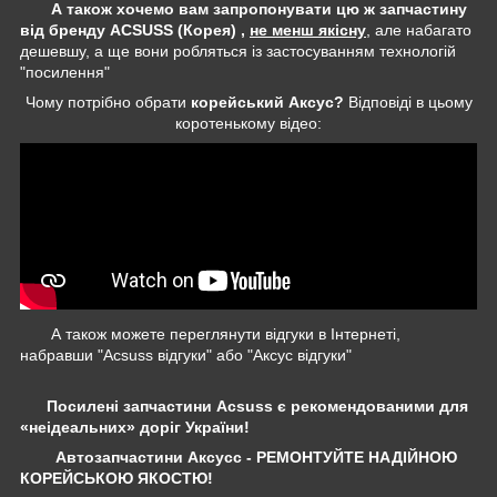
А також хочемо вам запропонувати цю ж запчастину
від бренду ACSUSS (Корея) ,
не менш якісну
, але набагато
дешевшу, а ще вони робляться із застосуванням технологій
"посилення"
Чому потрібно обрати
корейський Аксус?
Відповіді в цьому
коротенькому відео:
А також можете переглянути відгуки в Інтернеті,
набравши "Acsuss відгуки" або "Аксус відгуки"
Посилені запчастини Acsuss є рекомендованими для
«неідеальних» доріг України!
Автозапчастини Аксусс - РЕМОНТУЙТЕ НАДІЙНОЮ
КОРЕЙСЬКОЮ ЯКОСТЮ!