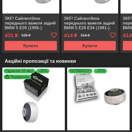
SKF! Сайлентблок
SKF! Сайлентблок
SKF!
переднього важеля задній
переднього важеля задній
пере
BMW 5 E39 (1995-).
BMW 5 E28 E34 (1981-).
BMW 
Нижній. Німеччина! 10517
Нижній. Внутрішній.
Нижн
431
414
414
₴
₴
538 ₴
518 ₴
, JBU219 , VKDS338511
Німеччина! 10517 ,
Німе
JBU219 , VKDS338511
JBU2
Купити
Купити
Акційні пропозиції та новинки
Гарантія 18 міс!
–20%
GERMANY!
–20%
Подарунок