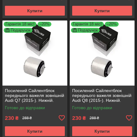
Купити
Купити
Гарантія 18 міс!
–20%
Гарантія 18 міс!
–20%
Подарунок
Подарунок
Посилений Сайлентблок
Посилений Сайлентблок
переднього важеля зовнішній
переднього важеля зовнішній
Audi Q7 (2015-). Нижній.
Audi Q8 (2015-). Нижній.
КОРЕЯ Acsuss! FE175192 ,
КОРЕЯ Acsuss! FE175192 ,
Готово до відправки
Готово до відправки
VKDS331087
VKDS331087
230
230
₴
₴
288 ₴
288 ₴
Купити
Купити