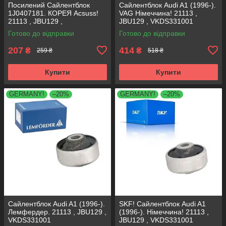
Посилений Сайлентблок
Сайлентблок Audi A1 (1996-).
1J0407181. КОРЕЯ Acsuss!
VAG Німеччина! 21113 ,
21113 , JBU129 ,
JBU129 , VKDS331001
VKDS331001
Готово до відправки
Готово до відправки
207
414
₴
₴
259 ₴
518 ₴
Купити
Купити
GERMANY!
–20%
GERMANY!
–20%
Сайлентблок Audi A1 (1996-).
SKF! Сайлентблок Audi A1
Лемфердер. 21113 , JBU129 ,
(1996-). Німеччина! 21113 ,
VKDS331001
JBU129 , VKDS331001