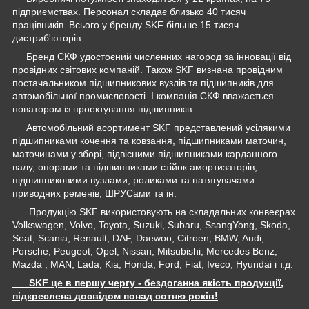
підприємствах. Персонал складає близько 40 тисяч
працівників. Всього у бренду SKF більше 15 тисяч
дистриб'юторів.
Бренд СКФ удостоєний численних нагород за інновації від
провідних світових компаній. Також SKF визнана провідним
постачальником підшипникових вузлів та підшипників для
автомобільної промисловості. І компанія СКФ вважається
новатором із проектування підшипників.
Автомобільний асортимент SKF представлений усілякими
підшипниками кочення та ковзання, підшипниками маточин,
маточинами у зборі, підвісними підшипниками карданного
валу, опорами та підшипниками стійок амортизаторів,
підшипниковими вузлами, роликами та натягувачами
приводних ременів, ШРУСами та ін.
Продукцію SKF використовують на складальних конвеєрах
Volkswagen, Volvo, Toyota, Suzuki, Subaru, SsangYong, Skoda,
Seat, Scania, Renault, DAF, Daewoo, Citroen, BMW, Audi,
Porsche, Peugeot, Opel, Nissan, Mitsubishi, Mercedes Benz,
Mazda , MAN, Lada, Kia, Honda, Ford, Fiat, Iveco, Hyundai і т.д.
SKF це в першу чергу - бездоганна якість продукції,
підкреслена досвідом понад сотню років!