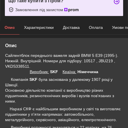
Що таке купити з Пром?
Замовлення під захистом
Опис
Характеристики
Доставка
Оплата
Умови п
Опис
Сайлентблок переднього важеля задній BMW 5 E39 (1995-).
Нижній. Внутрішній. Номери для підбору: 10517 , JBU219 ,
VKDS338511.
Виробник:
SKF
Крaїна:
Німеччина
Компанія
SKF
була заснована у далекому 1907 році у
Швеції.
Основною діяльністю компанії є виробництво різних
підшипників, резинотехнічних виробів і вузлів пов'язаних з
ними.
Наразі СКФ є найбільшим виробником у світі та виготовляє
підшипники у п'яти напрямках: автомобільного,
металургійного, сервісного, авіаційного, електротехнічного.
Виробничі потужності знаходяться у 22 країнах, на 76