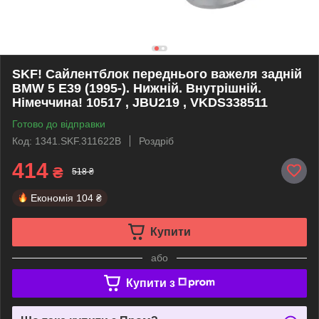
SKF! Сайлентблок переднього важеля задній
BMW 5 E39 (1995-). Нижній. Внутрішній.
Німеччина! 10517 , JBU219 , VKDS338511
Готово до відправки
Код: 1341.SKF.311622B
Роздріб
414
₴
518 ₴
Економія
104 ₴
Купити
або
Купити з