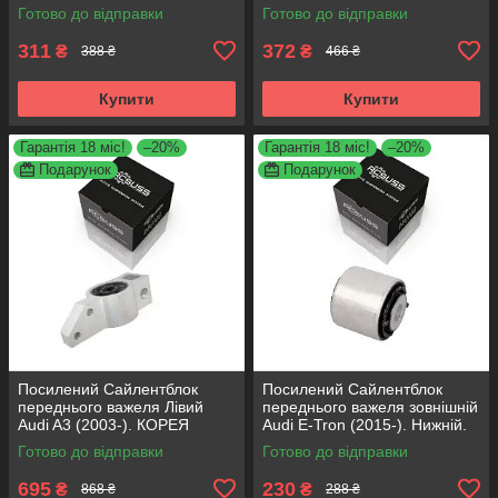
Готово до відправки
Готово до відправки
311
372
₴
₴
388 ₴
466 ₴
Купити
Купити
Гарантія 18 міс!
–20%
Гарантія 18 міс!
–20%
Подарунок
Подарунок
Посилений Сайлентблок
Посилений Сайлентблок
переднього важеля Лівий
переднього важеля зовнішній
Audi A3 (2003-). КОРЕЯ
Audi E-Tron (2015-). Нижній.
Acsuss! 34762 , JBU691 ,
КОРЕЯ Acsuss! FE175192 ,
Готово до відправки
Готово до відправки
VKDS331004
VKDS331087
695
230
₴
₴
868 ₴
288 ₴