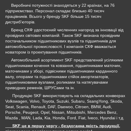
Виробничі потужності знаходяться у 22 країнах, на 76
підприємствах. Персонал складає близько 40 тисяч
працівників. Всього у бренду SKF більше 15 тисяч
дистриб'юторів.
Бренд СКФ удостоєний численних нагород за інновації від
провідних світових компаній. Також SKF визнана провідним
постачальником підшипникових вузлів та підшипників для
автомобільної промисловості. І компанія СКФ вважається
новатором із проектування підшипників.
Автомобільний асортимент SKF представлений усілякими
підшипниками кочення та ковзання, підшипниками маточин,
маточинами у зборі, підвісними підшипниками карданного
валу, опорами та підшипниками стійок амортизаторів,
підшипниковими вузлами, роликами та натягувачами
приводних ременів, ШРУСами та ін.
Продукцію SKF використовують на складальних конвеєрах
Volkswagen, Volvo, Toyota, Suzuki, Subaru, SsangYong, Skoda,
Seat, Scania, Renault, DAF, Daewoo, Citroen, BMW, Audi,
Porsche, Peugeot, Opel, Nissan, Mitsubishi, Mercedes Benz,
Mazda , MAN, Lada, Kia, Honda, Ford, Fiat, Iveco, Hyundai і т.д.
SKF це в першу чергу - бездоганна якість продукції,