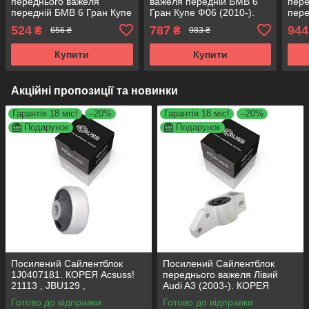
переднього важеля
важеля передній БМВ 6
пере
передній БМВ 6 Гран Купе
Гран Купе Ф06 (2010-).
пере
Ф06 (2010-). Нижній.
Нижній. Внутрішній.
(201
524
787
944
₴
₴
656 ₴
983 ₴
Внутрішній. КОРЕЯ
Лемфердер. 35388 ,
Внут
Acsuss! 35388 , FE40391 ,
FE40391 , VKDS338515
3538
Купити
Купити
VKD
Акційні пропозиції та новинки
Гарантія 18 міс!
–20%
Гарантія 18 міс!
–20%
Подарунок
Подарунок
Посилений Сайлентблок
Посилений Сайлентблок
1J0407181. КОРЕЯ Acsuss!
переднього важеля Лівий
21113 , JBU129 ,
Audi A3 (2003-). КОРЕЯ
VKDS331001
Acsuss! 34762 , JBU691 ,
Готово до відправки
Готово до відправки
VKDS331004