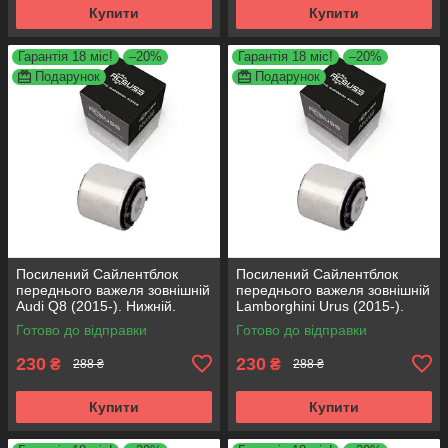
Купити
Купити
Гарантія 18 міс!
–20%
Гарантія 18 міс!
–20%
Подарунок
Подарунок
Посилений Сайлентблок
Посилений Сайлентблок
переднього важеля зовнішній
переднього важеля зовнішній
Audi Q8 (2015-). Нижній.
Lamborghini Urus (2015-).
КОРЕЯ Acsuss! FE175192 ,
Нижній. КОРЕЯ Acsuss!
Готово до відправки
Готово до відправки
VKDS331087
FE175192 , VKDS331087
230
230
₴
₴
288 ₴
288 ₴
Купити
Купити