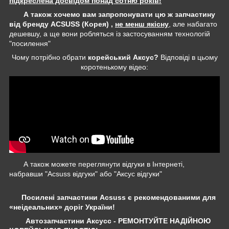
підкреслена досвідом понад сотню років!
А також хочемо вам запропонувати цю ж запчастину
від бренду ACSUSS (Корея) ,
не менш якісну
, але набагато
дешевшу, а ще вони робляться із застосуванням технологій
"посилення"
Чому потрібно обрати
корейський Аксус?
Відповіді в цьому
коротенькому відео:
А також можете переглянути відгуки в Інтернеті,
набравши "Acsuss відгуки" або "Аксус відгуки"
Посилені запчастини Acsuss є рекомендованими для
«неідеальних» доріг України!
Автозапчастини Аксусс - РЕМОНТУЙТЕ НАДІЙНОЮ