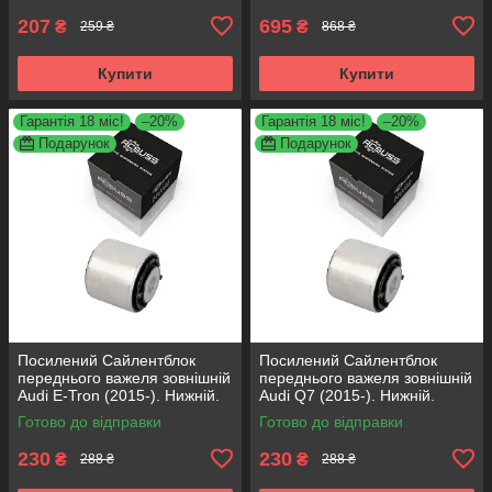
207
695
₴
₴
259 ₴
868 ₴
Купити
Купити
Гарантія 18 міс!
–20%
Гарантія 18 міс!
–20%
Подарунок
Подарунок
Посилений Сайлентблок
Посилений Сайлентблок
переднього важеля зовнішній
переднього важеля зовнішній
Audi E-Tron (2015-). Нижній.
Audi Q7 (2015-). Нижній.
КОРЕЯ Acsuss! FE175192 ,
КОРЕЯ Acsuss! FE175192 ,
Готово до відправки
Готово до відправки
VKDS331087
VKDS331087
230
230
₴
₴
288 ₴
288 ₴