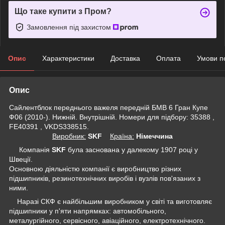
Що таке купити з Пром?
Замовлення під захистом
Опис
Характеристики
Доставка
Оплата
Умови п
Опис
Сайлентблок переднього важеля передній БМВ 6 Гран Купе
Ф06 (2010-). Нижній. Внутрішній. Номери для підбору: 35388 ,
FE40391 , VKDS338515.
Виробник:
SKF
Крaїна:
Німеччина
Компанія
SKF
була заснована у далекому 1907 році у
Швеції.
Основною діяльністю компанії є виробництво різних
підшипників, резинотехнічних виробів і вузлів пов'язаних з
ними.
Наразі СКФ є найбільшим виробником у світі та виготовляє
підшипники у п'яти напрямках: автомобільного,
металургійного, сервісного, авіаційного, електротехнічного.