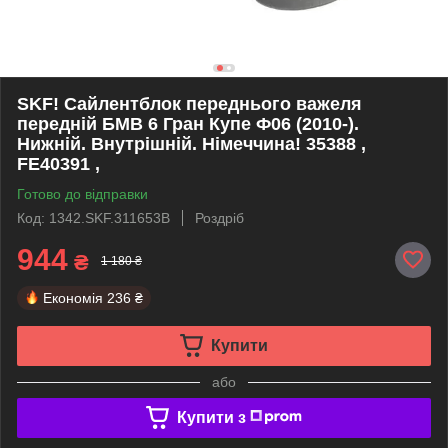
SKF! Сайлентблок переднього важеля
передній БМВ 6 Гран Купе Ф06 (2010-).
Нижній. Внутрішній. Німеччина! 35388 ,
FE40391 ,
Готово до відправки
Код: 1342.SKF.311653B
Роздріб
944
₴
1 180 ₴
Економія
236 ₴
Купити
або
Купити з