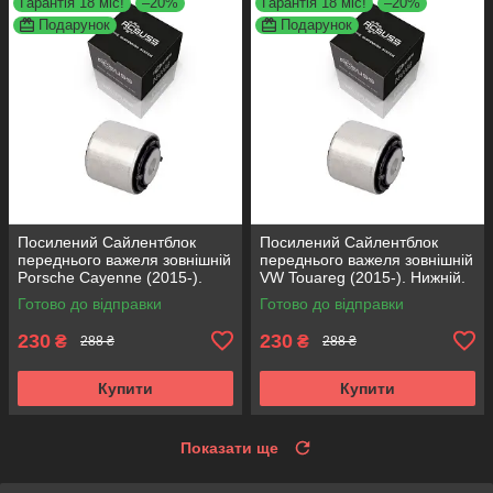
Гарантія 18 міс!
–20%
Гарантія 18 міс!
–20%
Подарунок
Подарунок
Посилений Сайлентблок
Посилений Сайлентблок
переднього важеля зовнішній
переднього важеля зовнішній
Porsche Cayenne (2015-).
VW Touareg (2015-). Нижній.
Нижній. КОРЕЯ Acsuss!
КОРЕЯ Acsuss! FE175192 ,
Готово до відправки
Готово до відправки
FE175192 , VKDS331087
VKDS331087
230
230
₴
₴
288 ₴
288 ₴
Купити
Купити
Показати ще