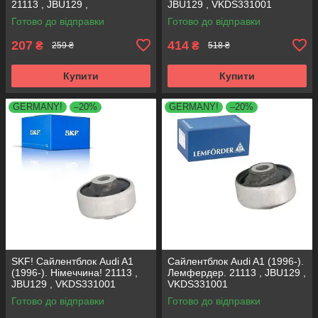
21113 , JBU129 ,
JBU129 , VKDS331001
VKDS331001
Готово до відправки
Готово до відправки
207
414
₴
₴
259 ₴
518 ₴
Купити
Купити
GERMANY!
–20%
GERMANY!
–20%
SKF! Сайлентблок Audi A1
Сайлентблок Audi A1 (1996-).
(1996-). Німеччина! 21113 ,
Лемфердер. 21113 , JBU129 ,
JBU129 , VKDS331001
VKDS331001
Готово до відправки
Готово до відправки