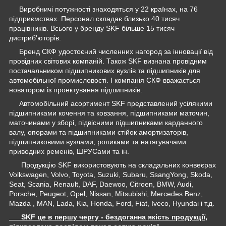
Виробничі потужності знаходяться у 22 країнах, на 76
підприємствах. Персонал складає близько 40 тисяч
працівників. Всього у бренду SKF більше 15 тисяч
дистриб'юторів.
Бренд СКФ удостоєний численних нагород за інновації від
провідних світових компаній. Також SKF визнана провідним
постачальником підшипникових вузлів та підшипників для
автомобільної промисловості. І компанія СКФ вважається
новатором із проектування підшипників.
Автомобільний асортимент SKF представлений усілякими
підшипниками кочення та ковзання, підшипниками маточин,
маточинами у зборі, підвісними підшипниками карданного
валу, опорами та підшипниками стійок амортизаторів,
підшипниковими вузлами, роликами та натягувачами
приводних ременів, ШРУСами та ін.
Продукцію SKF використовують на складальних конвеєрах
Volkswagen, Volvo, Toyota, Suzuki, Subaru, SsangYong, Skoda,
Seat, Scania, Renault, DAF, Daewoo, Citroen, BMW, Audi,
Porsche, Peugeot, Opel, Nissan, Mitsubishi, Mercedes Benz,
Mazda , MAN, Lada, Kia, Honda, Ford, Fiat, Iveco, Hyundai і т.д.
SKF це в першу чергу - бездоганна якість продукції,