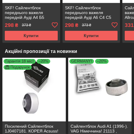
SKF! Сайлентблок
SKF! Сайлентблок
Сайл
переднього важеля
переднього важеля
важе
передній Ауді А4 Б5
передній Ауді А6 C4 С5
Allr
(1994-). Нижній.
(1994-). Нижній.
Зовн
298
298
331
₴
₴
373 ₴
373 ₴
Зовнішній. Німеччина!
Зовнішній. Німеччина!
Німе
14540 , JBU139 ,
14540 , JBU139 ,
JBU
Купити
Купити
VKDS331012
VKDS331012
Акційні пропозиції та новинки
Гарантія 18 міс!
–20%
GERMANY!
–20%
Подарунок
Посилений Сайлентблок
Сайлентблок Audi A1 (1996-).
1J0407181. КОРЕЯ Acsuss!
VAG Німеччина! 21113 ,