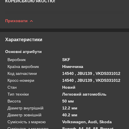
КОРЕЙСЬКОЮ ЯКОСТЮ!
Приховати
Характеристики
Основні атрибути
Виробник
SKF
Країна виробник
Німеччина
Код запчастини
14540 , JBU139 , VKDS331012
Кросс-номери
14540 , JBU139 , VKDS331012
Стан
Новий
Тип техніки
Легковий автомобіль
Висота
50 мм
Діаметр внутрішній
12.2 мм
Діаметр зовнішній
40.2 мм
Сумісність з маркою
Volkswagen, Audi, Skoda
Сумісність з моделлю
Superb, A4, A6, A8, Passat