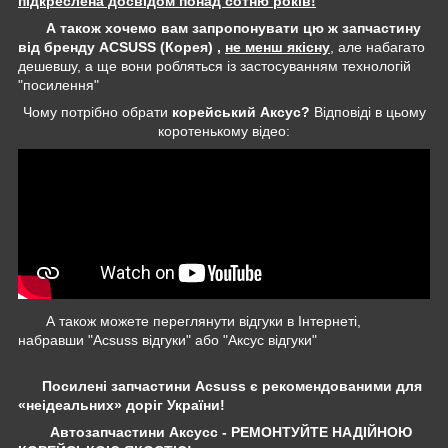
підкреслена досвідом понад сотню років!
А також хочемо вам запропонувати цю ж запчастину
від бренду ACSUSS (Корея) ,
не менш якісну
, але набагато
дешевшу, а ще вони робляться із застосуванням технологій
"посилення"
Чому потрібно обрати
корейський Аксус?
Відповіді в цьому
коротенькому відео:
А також можете переглянути відгуки в Інтернеті,
набравши "Acsuss відгуки" або "Аксус відгуки"
Посилені запчастини Acsuss є рекомендованими для
«неідеальних» доріг України!
Автозапчастини Аксусс - РЕМОНТУЙТЕ НАДІЙНОЮ