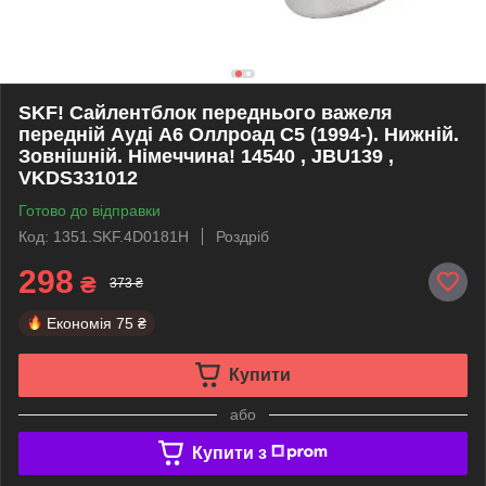
SKF! Сайлентблок переднього важеля
передній Ауді А6 Оллроад С5 (1994-). Нижній.
Зовнішній. Німеччина! 14540 , JBU139 ,
VKDS331012
Готово до відправки
Код: 1351.SKF.4D0181H
Роздріб
298
₴
373 ₴
Економія
75 ₴
Купити
або
Купити з