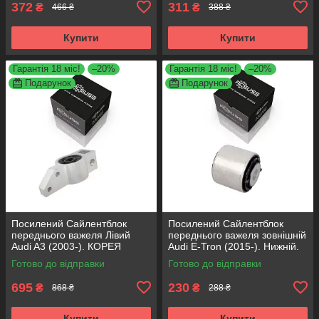
372
311
₴
₴
466 ₴
388 ₴
Купити
Купити
Гарантія 18 міс!
–20%
Гарантія 18 міс!
–20%
Подарунок
Подарунок
Посилений Сайлентблок
Посилений Сайлентблок
переднього важеля Лівий
переднього важеля зовнішній
Audi A3 (2003-). КОРЕЯ
Audi E-Tron (2015-). Нижній.
Acsuss! 34762 , JBU691 ,
КОРЕЯ Acsuss! FE175192 ,
Готово до відправки
Готово до відправки
VKDS331004
VKDS331087
695
230
₴
₴
868 ₴
288 ₴
Купити
Купити