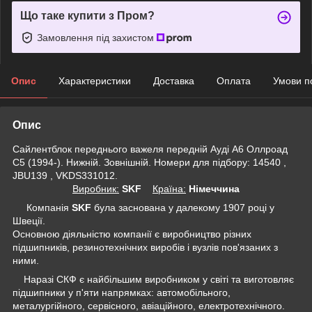
Що таке купити з Пром?
Замовлення під захистом
Опис
Характеристики
Доставка
Оплата
Умови п
Опис
Сайлентблок переднього важеля передній Ауді А6 Оллроад
С5 (1994-). Нижній. Зовнішній. Номери для підбору: 14540 ,
JBU139 , VKDS331012.
Виробник:
SKF
Крaїна:
Німеччина
Компанія
SKF
була заснована у далекому 1907 році у
Швеції.
Основною діяльністю компанії є виробництво різних
підшипників, резинотехнічних виробів і вузлів пов'язаних з
ними.
Наразі СКФ є найбільшим виробником у світі та виготовляє
підшипники у п'яти напрямках: автомобільного,
металургійного, сервісного, авіаційного, електротехнічного.