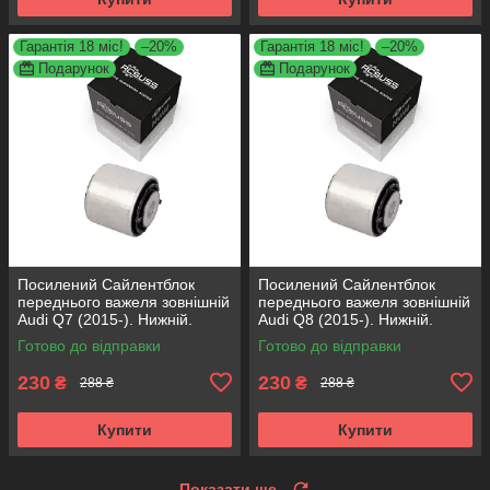
Гарантія 18 міс!
–20%
Гарантія 18 міс!
–20%
Подарунок
Подарунок
Посилений Сайлентблок
Посилений Сайлентблок
переднього важеля зовнішній
переднього важеля зовнішній
Audi Q7 (2015-). Нижній.
Audi Q8 (2015-). Нижній.
КОРЕЯ Acsuss! FE175192 ,
КОРЕЯ Acsuss! FE175192 ,
Готово до відправки
Готово до відправки
VKDS331087
VKDS331087
230
230
₴
₴
288 ₴
288 ₴
Купити
Купити
Показати ще