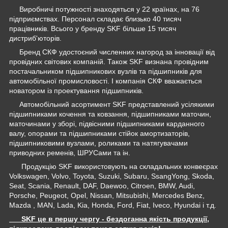
Виробничі потужності знаходяться у 22 країнах, на 76
підприємствах. Персонал складає близько 40 тисяч
працівників. Всього у бренду SKF більше 15 тисяч
дистриб'юторів.
Бренд СКФ удостоєний численних нагород за інновації від
провідних світових компаній. Також SKF визнана провідним
постачальником підшипникових вузлів та підшипників для
автомобільної промисловості. І компанія СКФ вважається
новатором із проектування підшипників.
Автомобільний асортимент SKF представлений усілякими
підшипниками кочення та ковзання, підшипниками маточин,
маточинами у зборі, підвісними підшипниками карданного
валу, опорами та підшипниками стійок амортизаторів,
підшипниковими вузлами, роликами та натягувачами
приводних ременів, ШРУСами та ін.
Продукцію SKF використовують на складальних конвеєрах
Volkswagen, Volvo, Toyota, Suzuki, Subaru, SsangYong, Skoda,
Seat, Scania, Renault, DAF, Daewoo, Citroen, BMW, Audi,
Porsche, Peugeot, Opel, Nissan, Mitsubishi, Mercedes Benz,
Mazda , MAN, Lada, Kia, Honda, Ford, Fiat, Iveco, Hyundai і т.д.
SKF це в першу чергу - бездоганна якість продукції,