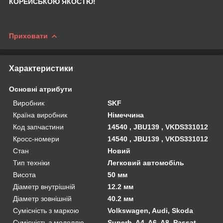
КОРЕЙСЬКОЮ ЯКОСТЮ!
Приховати
Характеристики
Основні атрибути
Виробник
SKF
Країна виробник
Німеччина
Код запчастини
14540 , JBU139 , VKDS331012
Кросс-номери
14540 , JBU139 , VKDS331012
Стан
Новий
Тип техніки
Легковий автомобіль
Висота
50 мм
Діаметр внутрішній
12.2 мм
Діаметр зовнішній
40.2 мм
Сумісність з маркою
Volkswagen, Audi, Skoda
Сумісність з моделлю
Superb, A4, A6, A8, Passat