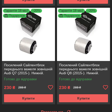
Гарантія 18 міс!
–20%
Гарантія 18 міс!
–20%
Подарунок
Подарунок
Посилений Сайлентблок
Посилений Сайлентблок
переднього важеля зовнішній
переднього важеля зовнішній
Audi Q7 (2015-). Нижній.
Audi Q8 (2015-). Нижній.
КОРЕЯ Acsuss! FE175192 ,
КОРЕЯ Acsuss! FE175192 ,
Готово до відправки
Готово до відправки
VKDS331087
VKDS331087
230
230
₴
₴
288 ₴
288 ₴
Купити
Купити
Показати ще