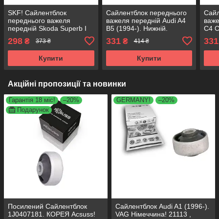
SKF! Сайлентблок
Сайлентблок переднього
Сайл
переднього важеля
важеля передній Audi A4
важе
передній Skoda Superb I
B5 (1994-). Нижній.
C4 C
(1994-). Нижній.
Зовнішній. VAG
Зовн
298
331
331
₴
₴
373 ₴
414 ₴
Зовнішній. Німеччина!
Німеччина! 14540 ,
Німе
14540 , JBU139 ,
JBU139 , VKDS331012
JBU
Купити
Купити
VKDS331012
Акційні пропозиції та новинки
Гарантія 18 міс!
–20%
GERMANY!
–20%
Подарунок
Посилений Сайлентблок
Сайлентблок Audi A1 (1996-).
1J0407181. КОРЕЯ Acsuss!
VAG Німеччина! 21113 ,