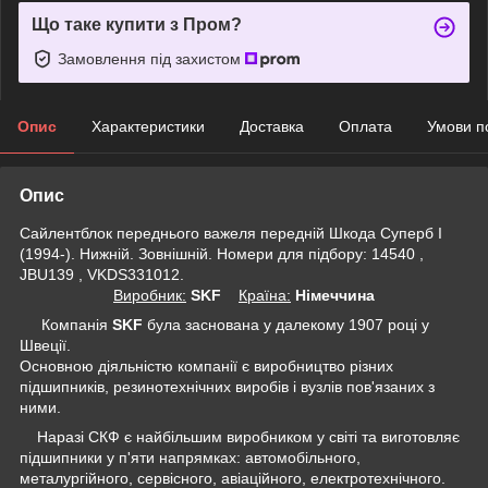
Що таке купити з Пром?
Замовлення під захистом
Опис
Характеристики
Доставка
Оплата
Умови п
Опис
Сайлентблок переднього важеля передній Шкода Суперб I
(1994-). Нижній. Зовнішній. Номери для підбору: 14540 ,
JBU139 , VKDS331012.
Виробник:
SKF
Крaїна:
Німеччина
Компанія
SKF
була заснована у далекому 1907 році у
Швеції.
Основною діяльністю компанії є виробництво різних
підшипників, резинотехнічних виробів і вузлів пов'язаних з
ними.
Наразі СКФ є найбільшим виробником у світі та виготовляє
підшипники у п'яти напрямках: автомобільного,
металургійного, сервісного, авіаційного, електротехнічного.