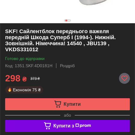
SKF! Сайлентблок переднього важеля
передній Шкода Суперб I (1994-). Нижній.
Зовнішній. Німеччина! 14540 , JBU139 ,
VKDS331012
Готово до відправки
Код: 1351.SKF.4D0181H
Роздріб
298
₴
373 ₴
Економія
75 ₴
Купити
або
Купити з