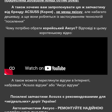
підкреслена досвідом понад сотню років!
А також хочемо вам запропонувати цю ж запчастину
від бренду ACSUSS (Корея) ,
не менш якісну
, але набагато
дешевшу, а ще вони робляться із застосуванням технологій
"посилення"
Чому потрібно обрати
корейський Аксус?
Відповіді в цьому
коротенькому відео:
А також можете переглянути відгуки в Інтернеті,
набравши "Acsuss відгуки" або "Аксус відгуки"
Посилені запчастини Acsuss є рекомендованими для
«неідеальних» доріг України!
Автозапчастини Аксусс - РЕМОНТУЙТЕ НАДІЙНОЮ