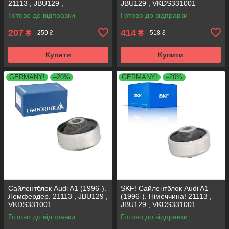
21113 , JBU129 ,
JBU129 , VKDS331001
VKDS331001
Готово до відправки
Готово до відправки
207
414
₴
₴
259 ₴
518 ₴
Купити
Купити
GERMANY!
–20%
GERMANY!
–20%
Сайлентблок Audi A1 (1996-).
SKF! Сайлентблок Audi A1
Лемфердер. 21113 , JBU129 ,
(1996-). Німеччина! 21113 ,
VKDS331001
JBU129 , VKDS331001
Готово до відправки
Готово до відправки