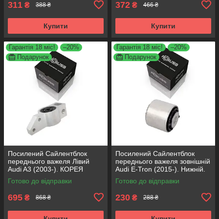
311
372
₴
₴
388 ₴
466 ₴
Купити
Купити
Гарантія 18 міс!
–20%
Гарантія 18 міс!
–20%
Подарунок
Подарунок
Посилений Сайлентблок
Посилений Сайлентблок
переднього важеля Лівий
переднього важеля зовнішній
Audi A3 (2003-). КОРЕЯ
Audi E-Tron (2015-). Нижній.
Acsuss! 34762 , JBU691 ,
КОРЕЯ Acsuss! FE175192 ,
Готово до відправки
Готово до відправки
VKDS331004
VKDS331087
695
230
₴
₴
868 ₴
288 ₴
Купити
Купити