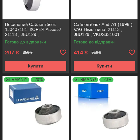
Посилений Сайлентблок
Сайлентблок Audi A1 (1996-).
1J0407181. КОРЕЯ Acsuss!
VAG Німеччина! 21113 ,
21113 , JBU129 ,
JBU129 , VKDS331001
VKDS331001
Готово до відправки
Готово до відправки
207
414
₴
₴
259 ₴
518 ₴
Купити
Купити
GERMANY!
–20%
GERMANY!
–20%