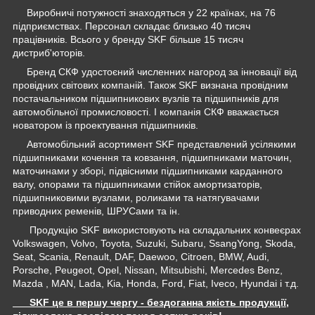
Виробничі потужності знаходяться у 22 країнах, на 76
підприємствах. Персонал складає близько 40 тисяч
працівників. Всього у бренду SKF більше 15 тисяч
дистриб'юторів.
Бренд СКФ удостоєний численних нагород за інновації від
провідних світових компаній. Також SKF визнана провідним
постачальником підшипникових вузлів та підшипників для
автомобільної промисловості. І компанія СКФ вважається
новатором із проектування підшипників.
Автомобільний асортимент SKF представлений усілякими
підшипниками кочення та ковзання, підшипниками маточин,
маточинами у зборі, підвісними підшипниками карданного
валу, опорами та підшипниками стійок амортизаторів,
підшипниковими вузлами, роликами та натягувачами
приводних ременів, ШРУСами та ін.
Продукцію SKF використовують на складальних конвеєрах
Volkswagen, Volvo, Toyota, Suzuki, Subaru, SsangYong, Skoda,
Seat, Scania, Renault, DAF, Daewoo, Citroen, BMW, Audi,
Porsche, Peugeot, Opel, Nissan, Mitsubishi, Mercedes Benz,
Mazda , MAN, Lada, Kia, Honda, Ford, Fiat, Iveco, Hyundai і т.д.
SKF це в першу чергу - бездоганна якість продукції,