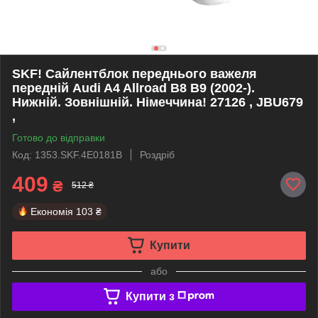
SKF! Сайлентблок переднього важеля
передній Audi A4 Allroad B8 B9 (2002-).
Нижній. Зовнішній. Німеччина! 27126 , JBU679
,
Готово до відправки
Код: 1353.SKF.4E0181B
Роздріб
409
₴
512 ₴
Економія
103 ₴
Купити
або
Купити з