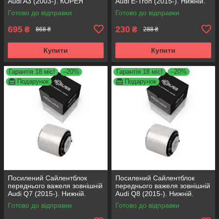
Audi A3 (2003-). КОРЕЯ
Audi E-Tron (2015-). Нижній.
Acsuss! 34762 , JBU691 ,
КОРЕЯ Acsuss! FE175192 ,
Готово до відправки
Готово до відправки
VKDS331004
VKDS331087
695
230
₴
₴
868 ₴
288 ₴
Купити
Купити
Гарантія 18 міс!
–20%
Гарантія 18 міс!
–20%
Подарунок
Подарунок
Посилений Сайлентблок
Посилений Сайлентблок
переднього важеля зовнішній
переднього важеля зовнішній
Audi Q7 (2015-). Нижній.
Audi Q8 (2015-). Нижній.
КОРЕЯ Acsuss! FE175192 ,
КОРЕЯ Acsuss! FE175192 ,
Готово до відправки
Готово до відправки
VKDS331087
VKDS331087