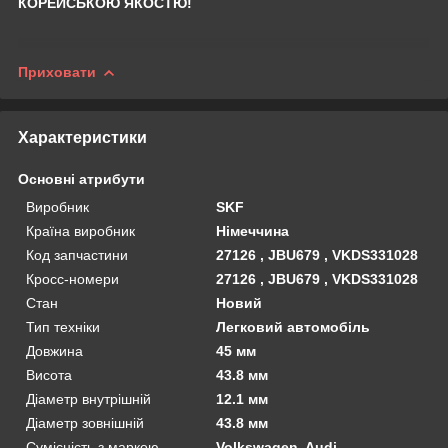
КОРЕЙСЬКОЮ ЯКОСТЮ!
Приховати
Характеристики
Основні атрибути
Виробник
SKF
Країна виробник
Німеччина
Код запчастини
27126 , JBU679 , VKDS331028
Кросс-номери
27126 , JBU679 , VKDS331028
Стан
Новий
Тип техніки
Легковий автомобіль
Довжина
45 мм
Висота
43.8 мм
Діаметр внутрішній
12.1 мм
Діаметр зовнішній
43.8 мм
Сумісність з маркою
Volkswagen, Audi