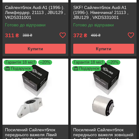
Сайлентблок Audi A1 (1996-).
SKF! Сайлентблок Audi A1
Лемфердер. 21113 , JBU129 ,
(1996-). Німеччина! 21113 ,
VKDS331001
JBU129 , VKDS331001
Готово до відправки
Готово до відправки
311
372
₴
₴
388 ₴
466 ₴
Купити
Купити
Гарантія 18 міс!
–20%
Гарантія 18 міс!
–20%
Подарунок
Подарунок
Посилений Сайлентблок
Посилений Сайлентблок
переднього важеля Лівий
переднього важеля зовнішній