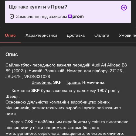
Що таке купити з Пром?
Замовлення під захистом
Опис
Характеристики
Доставка
Оплата
Умови п
Опис
Сайлентблок переднього важеля передній Audi A4 Allroad B8
B9 (2002-). Нижній. Зовнішній. Номери для підбору: 27126 ,
JBU679 , VKDS331028.
Виробник:
SKF
Крaїна:
Німеччина
Компанія
SKF
була заснована у далекому 1907 році у
Швеції.
Основною діяльністю компанії є виробництво різних
підшипників, резинотехнічних виробів і вузлів пов'язаних з
ними.
Наразі СКФ є найбільшим виробником у світі та виготовляє
підшипники у п'яти напрямках: автомобільного,
металургійного, сервісного, авіаційного, електротехнічного.