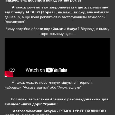
підкреслена досвідом понад сотню років!
А також хочемо вам запропонувати цю ж запчастину
від бренду ACSUSS (Корея) ,
не менш якісну
, але набагато
дешевшу, а ще вони робляться із застосуванням технологій
"посилення"
Чому потрібно обрати
корейський Аксус?
Відповіді в цьому
коротенькому відео:
А також можете переглянути відгуки в Інтернеті,
набравши "Acsuss відгуки" або "Аксус відгуки"
Посилені запчастини Acsuss є рекомендованими для
«неідеальних» доріг України!
Автозапчастини Аксусс - РЕМОНТУЙТЕ НАДІЙНОЮ