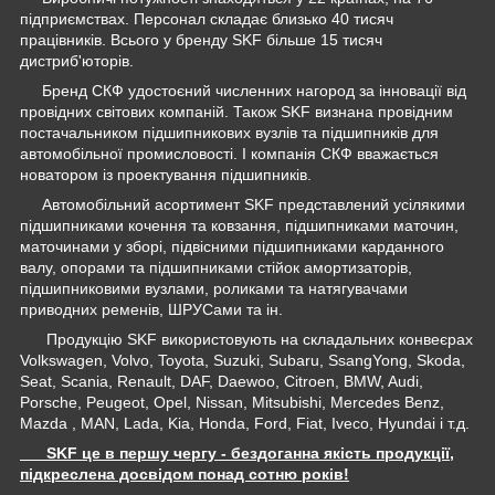
підприємствах. Персонал складає близько 40 тисяч
працівників. Всього у бренду SKF більше 15 тисяч
дистриб'юторів.
Бренд СКФ удостоєний численних нагород за інновації від
провідних світових компаній. Також SKF визнана провідним
постачальником підшипникових вузлів та підшипників для
автомобільної промисловості. І компанія СКФ вважається
новатором із проектування підшипників.
Автомобільний асортимент SKF представлений усілякими
підшипниками кочення та ковзання, підшипниками маточин,
маточинами у зборі, підвісними підшипниками карданного
валу, опорами та підшипниками стійок амортизаторів,
підшипниковими вузлами, роликами та натягувачами
приводних ременів, ШРУСами та ін.
Продукцію SKF використовують на складальних конвеєрах
Volkswagen, Volvo, Toyota, Suzuki, Subaru, SsangYong, Skoda,
Seat, Scania, Renault, DAF, Daewoo, Citroen, BMW, Audi,
Porsche, Peugeot, Opel, Nissan, Mitsubishi, Mercedes Benz,
Mazda , MAN, Lada, Kia, Honda, Ford, Fiat, Iveco, Hyundai і т.д.
SKF це в першу чергу - бездоганна якість продукції,
підкреслена досвідом понад сотню років!