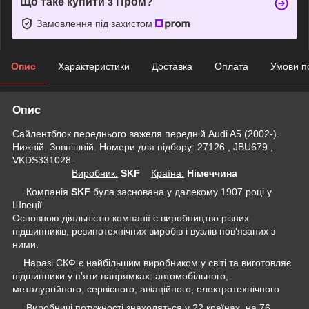
Що таке купити з Пром?
Замовлення під захистом
Опис
Характеристики
Доставка
Оплата
Умови п
Опис
Сайлентблок переднього важеля передній Audi A5 (2002-).
Нижній. Зовнішній. Номери для підбору: 27126 , JBU679 ,
VKDS331028.
Виробник:
SKF
Крaїна:
Німеччина
Компанія
SKF
була заснована у далекому 1907 році у
Швеції.
Основною діяльністю компанії є виробництво різних
підшипників, резинотехнічних виробів і вузлів пов'язаних з
ними.
Наразі СКФ є найбільшим виробником у світі та виготовляє
підшипники у п'яти напрямках: автомобільного,
металургійного, сервісного, авіаційного, електротехнічного.
Виробничі потужності знаходяться у 22 країнах, на 76