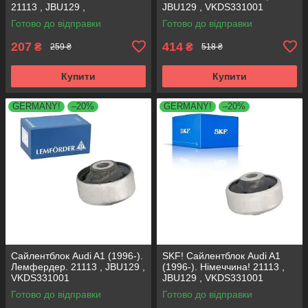
21113 , JBU129 ,
JBU129 , VKDS331001
VKDS331001
Готово до відправки
Готово до відправки
207
414
₴
₴
259 ₴
518 ₴
Купити
Купити
GERMANY!
–20%
GERMANY!
–20%
Сайлентблок Audi A1 (1996-).
SKF! Сайлентблок Audi A1
Лемфердер. 21113 , JBU129 ,
(1996-). Німеччина! 21113 ,
VKDS331001
JBU129 , VKDS331001
Готово до відправки
Готово до відправки