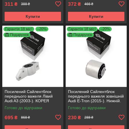
311
372
₴
₴
388 ₴
466 ₴
Купити
Купити
Гарантія 18 міс!
–20%
Гарантія 18 міс!
–20%
Подарунок
Подарунок
Посилений Сайлентблок
Посилений Сайлентблок
переднього важеля Лівий
переднього важеля зовнішній
Audi A3 (2003-). КОРЕЯ
Audi E-Tron (2015-). Нижній.
Acsuss! 34762 , JBU691 ,
КОРЕЯ Acsuss! FE175192 ,
Готово до відправки
Готово до відправки
VKDS331004
VKDS331087
695
230
₴
₴
868 ₴
288 ₴