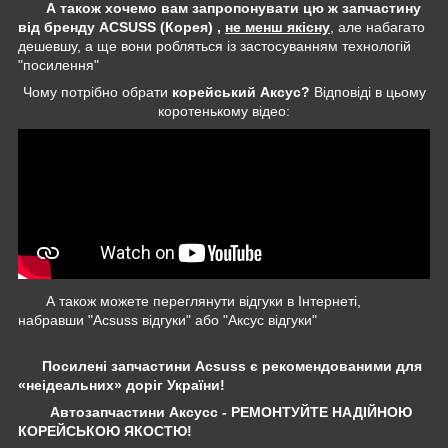
А також хочемо вам запропонувати цю ж запчастину
від бренду ACSUSS (Корея) ,
не менш якісну
, але набагато
дешевшу, а ще вони робляться із застосуванням технологій
"посилення"
Чому потрібно обрати
корейський Аксус?
Відповіді в цьому
коротенькому відео:
А також можете переглянути відгуки в Інтернеті,
набравши "Acsuss відгуки" або "Аксус відгуки"
Посилені запчастини Acsuss є рекомендованими для
«неідеальних» доріг України!
Автозапчастини Аксусс - РЕМОНТУЙТЕ НАДІЙНОЮ
КОРЕЙСЬКОЮ ЯКОСТЮ!