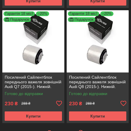
Купити
Купити
Гарантія 18 міс!
–20%
Гарантія 18 міс!
–20%
Подарунок
Подарунок
Посилений Сайлентблок
Посилений Сайлентблок
переднього важеля зовнішній
переднього важеля зовнішній
Audi Q7 (2015-). Нижній.
Audi Q8 (2015-). Нижній.
КОРЕЯ Acsuss! FE175192 ,
КОРЕЯ Acsuss! FE175192 ,
Готово до відправки
Готово до відправки
VKDS331087
VKDS331087
230
230
₴
₴
288 ₴
288 ₴
Купити
Купити