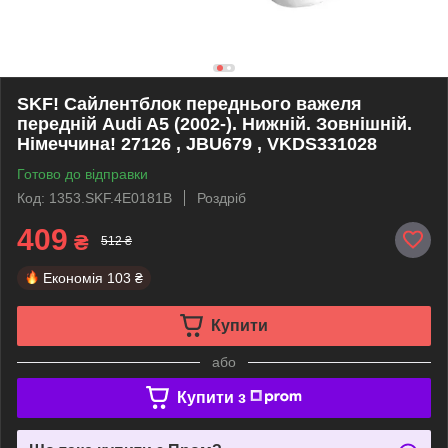
SKF! Сайлентблок переднього важеля
передній Audi A5 (2002-). Нижній. Зовнішній.
Німеччина! 27126 , JBU679 , VKDS331028
Готово до відправки
Код: 1353.SKF.4E0181B
Роздріб
409
₴
512 ₴
Економія
103 ₴
Купити
або
Купити з