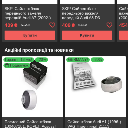
SKF! Сайлентблок
SKF! Сайлентблок
Сайл
переднього важеля
переднього важеля
важе
передній Audi A7 (2002-).
передній Audi A8 D3
(200
Нижній. Зовнішній.
(2002-). Нижній.
Зовн
409
409
454
₴
₴
512 ₴
512 ₴
Німеччина! 27126 ,
Зовнішній. Німеччина!
Німе
JBU679 , VKDS331028
27126 , JBU679 ,
JBU
Купити
Купити
VKDS331028
Акційні пропозиції та новинки
Гарантія 18 міс!
–20%
GERMANY!
–20%
Подарунок
Посилений Сайлентблок
Сайлентблок Audi A1 (1996-).
1J0407181. КОРЕЯ Acsuss!
VAG Німеччина! 21113 ,