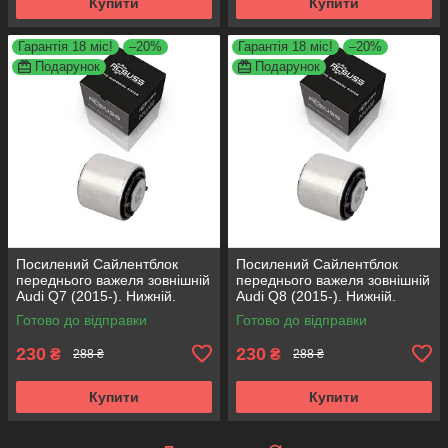
Купити
Купити
Гарантія 18 міс!
–20%
Гарантія 18 міс!
–20%
Подарунок
Подарунок
Посилений Сайлентблок
Посилений Сайлентблок
переднього важеля зовнішній
переднього важеля зовнішній
Audi Q7 (2015-). Нижній.
Audi Q8 (2015-). Нижній.
КОРЕЯ Acsuss! FE175192 ,
КОРЕЯ Acsuss! FE175192 ,
Готово до відправки
Готово до відправки
VKDS331087
VKDS331087
230
230
₴
₴
288 ₴
288 ₴
Купити
Купити