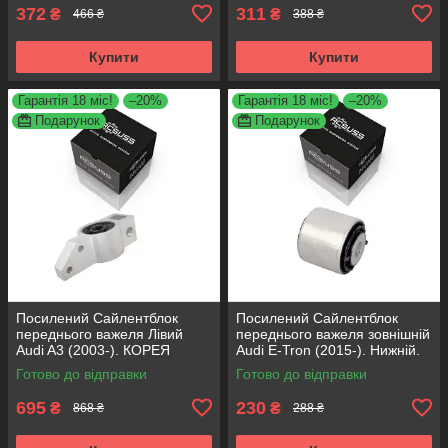
372
311
₴
₴
466 ₴
388 ₴
Купити
Купити
Гарантія 18 міс!
–20%
Гарантія 18 міс!
–20%
Подарунок
Подарунок
Посилений Сайлентблок
Посилений Сайлентблок
переднього важеля Лівий
переднього важеля зовнішній
Audi A3 (2003-). КОРЕЯ
Audi E-Tron (2015-). Нижній.
Acsuss! 34762 , JBU691 ,
КОРЕЯ Acsuss! FE175192 ,
Готово до відправки
Готово до відправки
VKDS331004
VKDS331087
695
230
₴
₴
868 ₴
288 ₴