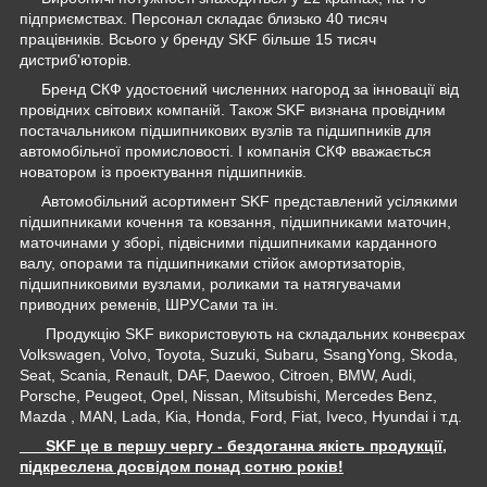
підприємствах. Персонал складає близько 40 тисяч
працівників. Всього у бренду SKF більше 15 тисяч
дистриб'юторів.
Бренд СКФ удостоєний численних нагород за інновації від
провідних світових компаній. Також SKF визнана провідним
постачальником підшипникових вузлів та підшипників для
автомобільної промисловості. І компанія СКФ вважається
новатором із проектування підшипників.
Автомобільний асортимент SKF представлений усілякими
підшипниками кочення та ковзання, підшипниками маточин,
маточинами у зборі, підвісними підшипниками карданного
валу, опорами та підшипниками стійок амортизаторів,
підшипниковими вузлами, роликами та натягувачами
приводних ременів, ШРУСами та ін.
Продукцію SKF використовують на складальних конвеєрах
Volkswagen, Volvo, Toyota, Suzuki, Subaru, SsangYong, Skoda,
Seat, Scania, Renault, DAF, Daewoo, Citroen, BMW, Audi,
Porsche, Peugeot, Opel, Nissan, Mitsubishi, Mercedes Benz,
Mazda , MAN, Lada, Kia, Honda, Ford, Fiat, Iveco, Hyundai і т.д.
SKF це в першу чергу - бездоганна якість продукції,
підкреслена досвідом понад сотню років!