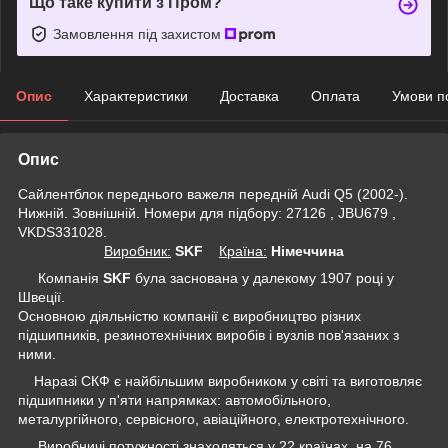
Що таке купити з Пром?
Замовлення під захистом
Опис
Характеристики
Доставка
Оплата
Умови п
Опис
Сайлентблок переднього важеля передній Audi Q5 (2002-).
Нижній. Зовнішній. Номери для підбору: 27126 , JBU679 ,
VKDS331028.
Виробник:
SKF
Крaїна:
Німеччина
Компанія
SKF
була заснована у далекому 1907 році у
Швеції.
Основною діяльністю компанії є виробництво різних
підшипників, резинотехнічних виробів і вузлів пов'язаних з
ними.
Наразі СКФ є найбільшим виробником у світі та виготовляє
підшипники у п'яти напрямках: автомобільного,
металургійного, сервісного, авіаційного, електротехнічного.
Виробничі потужності знаходяться у 22 країнах, на 76