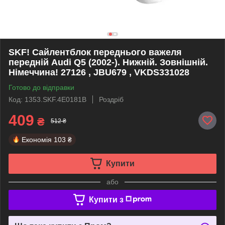
SKF! Сайлентблок переднього важеля
передній Audi Q5 (2002-). Нижній. Зовнішній.
Німеччина! 27126 , JBU679 , VKDS331028
Готово до відправки
Код: 1353.SKF.4E0181B
Роздріб
409
₴
512 ₴
Економія
103 ₴
Купити
або
Купити з