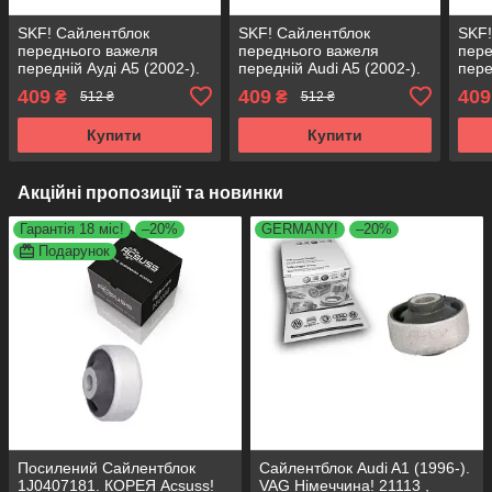
SKF! Сайлентблок
SKF! Сайлентблок
SKF!
переднього важеля
переднього важеля
пере
передній Ауді А5 (2002-).
передній Audi A5 (2002-).
пере
Нижній. Зовнішній.
Нижній. Зовнішній.
Нижн
409
409
409
₴
₴
512 ₴
512 ₴
Німеччина! 27126 ,
Німеччина! 27126 ,
Німе
JBU679 , VKDS331028
JBU679 , VKDS331028
JBU
Купити
Купити
Акційні пропозиції та новинки
Гарантія 18 міс!
–20%
GERMANY!
–20%
Подарунок
Посилений Сайлентблок
Сайлентблок Audi A1 (1996-).
1J0407181. КОРЕЯ Acsuss!
VAG Німеччина! 21113 ,