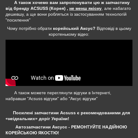
А також хочемо вам запропонувати цю ж запчастину
від бренду ACSUSS (Корея) ,
не менш якісну
, але набагато
дешевшу, а ще вони робляться із застосуванням технологій
"посилення"
Чому потрібно обрати
корейський Аксус?
Відповіді в цьому
коротенькому відео:
А також можете переглянути відгуки в Інтернеті,
набравши "Acsuss відгуки" або "Аксус відгуки"
Посилені запчастини Acsuss є рекомендованими для
«неідеальних» доріг України!
Автозапчастини Аксусс - РЕМОНТУЙТЕ НАДІЙНОЮ
КОРЕЙСЬКОЮ ЯКОСТЮ!