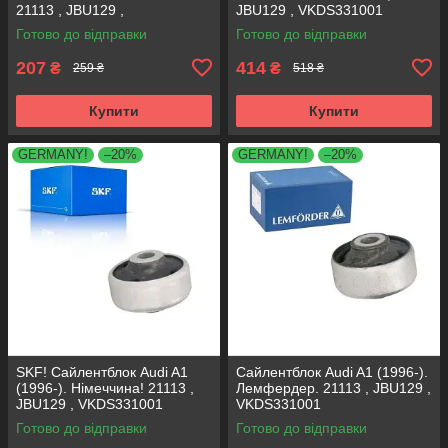
21113 , JBU129 ,
JBU129 , VKDS331001
VKDS331001
Готово до відправки
Готово до відправки
207
414
₴
₴
259 ₴
518 ₴
Купити
Купити
GERMANY!
–20%
GERMANY!
–20%
SKF! Сайлентблок Audi A1
Сайлентблок Audi A1 (1996-).
(1996-). Німеччина! 21113 ,
Лемфердер. 21113 , JBU129 ,
JBU129 , VKDS331001
VKDS331001
Готово до відправки
Готово до відправки