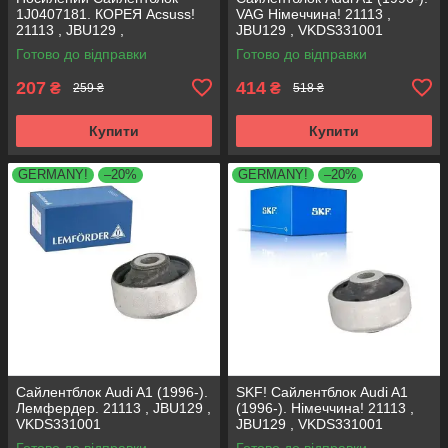
1J0407181. КОРЕЯ Acsuss!
VAG Німеччина! 21113 ,
21113 , JBU129 ,
JBU129 , VKDS331001
VKDS331001
Готово до відправки
Готово до відправки
207
414
₴
₴
259 ₴
518 ₴
Купити
Купити
GERMANY!
–20%
GERMANY!
–20%
Сайлентблок Audi A1 (1996-).
SKF! Сайлентблок Audi A1
Лемфердер. 21113 , JBU129 ,
(1996-). Німеччина! 21113 ,
VKDS331001
JBU129 , VKDS331001
Готово до відправки
Готово до відправки