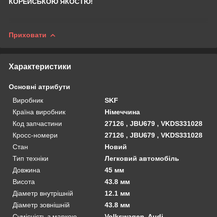
КОРЕЙСЬКОЮ ЯКОСТЮ!
Приховати
Характеристики
Основні атрибути
Виробник
SKF
Країна виробник
Німеччина
Код запчастини
27126 , JBU679 , VKDS331028
Кросс-номери
27126 , JBU679 , VKDS331028
Стан
Новий
Тип техніки
Легковий автомобіль
Довжина
45 мм
Висота
43.8 мм
Діаметр внутрішній
12.1 мм
Діаметр зовнішній
43.8 мм
Сумісність з маркою
Volkswagen, Audi