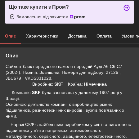
Що таке купити з Пром?
Замовлення під захистом
Опис
Характеристики
Доставка
Оплата
Умови п
Опис
Сайлентблок переднього важеля передній Ауді А6 С6 С7
(2002-). Нижній. Зовнішній. Номери для підбору: 27126 ,
JBU679 , VKDS331028.
Виробник:
SKF
Крaїна:
Німеччина
Компанія
SKF
була заснована у далекому 1907 році у
Швеції.
Основною діяльністю компанії є виробництво різних
підшипників, резинотехнічних виробів і вузлів пов'язаних з
ними.
Наразі СКФ є найбільшим виробником у світі та виготовляє
підшипники у п'яти напрямках: автомобільного,
металургійного, сервісного, авіаційного, електротехнічного.