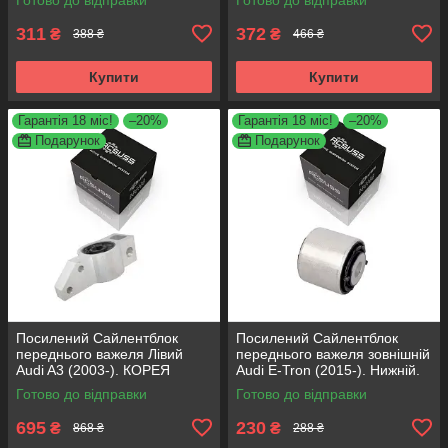
311
372
₴
₴
388 ₴
466 ₴
Купити
Купити
Гарантія 18 міс!
–20%
Гарантія 18 міс!
–20%
Подарунок
Подарунок
Посилений Сайлентблок
Посилений Сайлентблок
переднього важеля Лівий
переднього важеля зовнішній
Audi A3 (2003-). КОРЕЯ
Audi E-Tron (2015-). Нижній.
Acsuss! 34762 , JBU691 ,
КОРЕЯ Acsuss! FE175192 ,
Готово до відправки
Готово до відправки
VKDS331004
VKDS331087
695
230
₴
₴
868 ₴
288 ₴