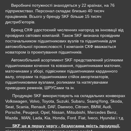
Виробничі потужності знаходяться у 22 країнах, на 76
підприємствах. Персонал складає близько 40 тисяч
працівників. Всього у бренду SKF більше 15 тисяч
дистриб'юторів.
Бренд СКФ удостоєний численних нагород за інновації від
провідних світових компаній. Також SKF визнана провідним
постачальником підшипникових вузлів та підшипників для
автомобільної промисловості. І компанія СКФ вважається
новатором із проектування підшипників.
Автомобільний асортимент SKF представлений усілякими
підшипниками кочення та ковзання, підшипниками маточин,
маточинами у зборі, підвісними підшипниками карданного
валу, опорами та підшипниками стійок амортизаторів,
підшипниковими вузлами, роликами та натягувачами
приводних ременів, ШРУСами та ін.
Продукцію SKF використовують на складальних конвеєрах
Volkswagen, Volvo, Toyota, Suzuki, Subaru, SsangYong, Skoda,
Seat, Scania, Renault, DAF, Daewoo, Citroen, BMW, Audi,
Porsche, Peugeot, Opel, Nissan, Mitsubishi, Mercedes Benz,
Mazda , MAN, Lada, Kia, Honda, Ford, Fiat, Iveco, Hyundai і т.д.
SKF це в першу чергу - бездоганна якість продукції,