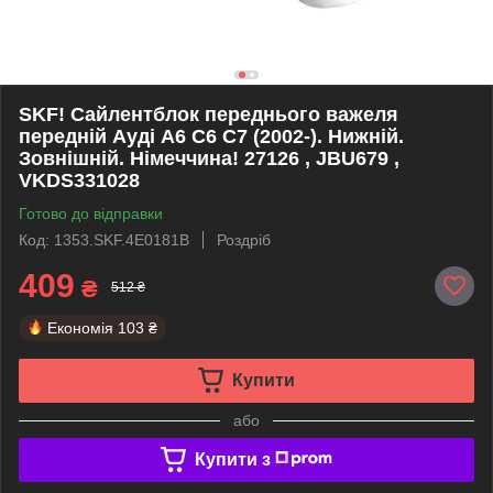
SKF! Сайлентблок переднього важеля
передній Ауді А6 С6 С7 (2002-). Нижній.
Зовнішній. Німеччина! 27126 , JBU679 ,
VKDS331028
Готово до відправки
Код: 1353.SKF.4E0181B
Роздріб
409
₴
512 ₴
Економія
103 ₴
Купити
або
Купити з