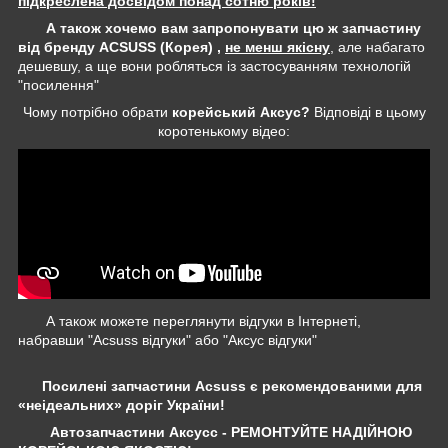
підкреслена досвідом понад сотню років!
А також хочемо вам запропонувати цю ж запчастину
від бренду ACSUSS (Корея) ,
не менш якісну
, але набагато
дешевшу, а ще вони робляться із застосуванням технологій
"посилення"
Чому потрібно обрати
корейський Аксус?
Відповіді в цьому
коротенькому відео:
А також можете переглянути відгуки в Інтернеті,
набравши "Acsuss відгуки" або "Аксус відгуки"
Посилені запчастини Acsuss є рекомендованими для
«неідеальних» доріг України!
Автозапчастини Аксусс - РЕМОНТУЙТЕ НАДІЙНОЮ