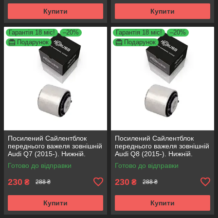
Купити
Купити
Гарантія 18 міс!
–20%
Гарантія 18 міс!
–20%
Подарунок
Подарунок
Посилений Сайлентблок
Посилений Сайлентблок
переднього важеля зовнішній
переднього важеля зовнішній
Audi Q7 (2015-). Нижній.
Audi Q8 (2015-). Нижній.
КОРЕЯ Acsuss! FE175192 ,
КОРЕЯ Acsuss! FE175192 ,
Готово до відправки
Готово до відправки
VKDS331087
VKDS331087
230
230
₴
₴
288 ₴
288 ₴
Купити
Купити