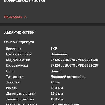
КОРЕЙСЬКОЮ ЯКОСТЮ!
Приховати
Характеристики
Основні атрибути
Виробник
SKF
Країна виробник
Німеччина
Код запчастини
27126 , JBU679 , VKDS331028
Кросс-номери
27126 , JBU679 , VKDS331028
Стан
Новий
Тип техніки
Легковий автомобіль
Довжина
45 мм
Висота
43.8 мм
Діаметр внутрішній
12.1 мм
Діаметр зовнішній
43.8 мм
Сумісність з маркою
Volkswagen, Audi