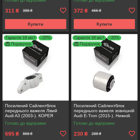
311
372
₴
₴
388 ₴
466 ₴
Купити
Купити
Гарантія 18 міс!
–20%
Гарантія 18 міс!
–20%
Подарунок
Подарунок
Посилений Сайлентблок
Посилений Сайлентблок
переднього важеля Лівий
переднього важеля зовнішній
Audi A3 (2003-). КОРЕЯ
Audi E-Tron (2015-). Нижній.
Acsuss! 34762 , JBU691 ,
КОРЕЯ Acsuss! FE175192 ,
Готово до відправки
Готово до відправки
VKDS331004
VKDS331087
695
230
₴
₴
868 ₴
288 ₴