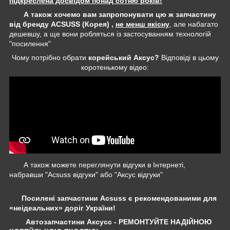
підкреслена досвідом понад сотню років!
А також хочемо вам запропонувати цю ж запчастину
від бренду ACSUSS (Корея) ,
не менш якісну
, але набагато
дешевшу, а ще вони робляться із застосуванням технологій
"посилення"
Чому потрібно обрати
корейський Аксус?
Відповіді в цьому
коротенькому відео:
А також можете переглянути відгуки в Інтернеті,
набравши "Acsuss відгуки" або "Аксус відгуки"
Посилені запчастини Acsuss є рекомендованими для
«неідеальних» доріг України!
Автозапчастини Аксусс - РЕМОНТУЙТЕ НАДІЙНОЮ