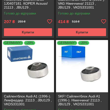
1J0407181. КОРЕЯ Acsuss!
VAG Німеччина! 21113 ,
21113 , JBU129 ,
JBU129 , VKDS331001
VKDS331001
Готово до відправки
Готово до відправки
207
414
₴
₴
259 ₴
518 ₴
Купити
Купити
GERMANY!
–20%
GERMANY!
–20%
Сайлентблок Audi A1 (1996-).
SKF! Сайлентблок Audi A1
Лемфердер. 21113 , JBU129 ,
(1996-). Німеччина! 21113 ,
VKDS331001
JBU129 , VKDS331001
Готово до відправки
Готово до відправки