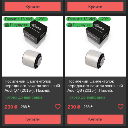
Купити
Купити
Гарантія 18 міс!
–20%
Гарантія 18 міс!
–20%
Подарунок
Подарунок
Посилений Сайлентблок
Посилений Сайлентблок
переднього важеля зовнішній
переднього важеля зовнішній
Audi Q7 (2015-). Нижній.
Audi Q8 (2015-). Нижній.
КОРЕЯ Acsuss! FE175192 ,
КОРЕЯ Acsuss! FE175192 ,
Готово до відправки
Готово до відправки
VKDS331087
VKDS331087
230
230
₴
₴
288 ₴
288 ₴
Купити
Купити