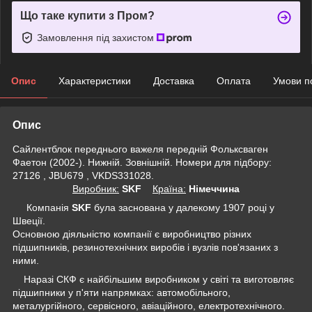
Що таке купити з Пром?
Замовлення під захистом
Опис
Характеристики
Доставка
Оплата
Умови п
Опис
Сайлентблок переднього важеля передній Фольксваген
Фаетон (2002-). Нижній. Зовнішній. Номери для підбору:
27126 , JBU679 , VKDS331028.
Виробник:
SKF
Крaїна:
Німеччина
Компанія
SKF
була заснована у далекому 1907 році у
Швеції.
Основною діяльністю компанії є виробництво різних
підшипників, резинотехнічних виробів і вузлів пов'язаних з
ними.
Наразі СКФ є найбільшим виробником у світі та виготовляє
підшипники у п'яти напрямках: автомобільного,
металургійного, сервісного, авіаційного, електротехнічного.