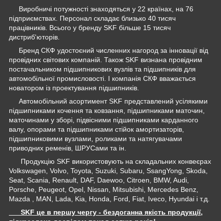
Виробничі потужності знаходяться у 22 країнах, на 76
підприємствах. Персонал складає близько 40 тисяч
працівників. Всього у бренду SKF більше 15 тисяч
дистриб'юторів.
Бренд СКФ удостоєний численних нагород за інновації від
провідних світових компаній. Також SKF визнана провідним
постачальником підшипникових вузлів та підшипників для
автомобільної промисловості. І компанія СКФ вважається
новатором із проектування підшипників.
Автомобільний асортимент SKF представлений усілякими
підшипниками кочення та ковзання, підшипниками маточин,
маточинами у зборі, підвісними підшипниками карданного
валу, опорами та підшипниками стійок амортизаторів,
підшипниковими вузлами, роликами та натягувачами
приводних ременів, ШРУСами та ін.
Продукцію SKF використовують на складальних конвеєрах
Volkswagen, Volvo, Toyota, Suzuki, Subaru, SsangYong, Skoda,
Seat, Scania, Renault, DAF, Daewoo, Citroen, BMW, Audi,
Porsche, Peugeot, Opel, Nissan, Mitsubishi, Mercedes Benz,
Mazda , MAN, Lada, Kia, Honda, Ford, Fiat, Iveco, Hyundai і т.д.
SKF це в першу чергу - бездоганна якість продукції,