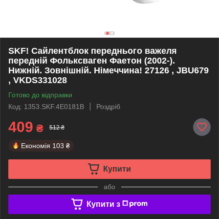
SKF! Сайлентблок переднього важеля
передній Фольксваген Фаетон (2002-).
Нижній. Зовнішній. Німеччина! 27126 , JBU679
, VKDS331028
Готово до відправки
Код: 1353.SKF.4E0181B
Роздріб
409
₴
512 ₴
Економія
103 ₴
Купити
або
Купити з