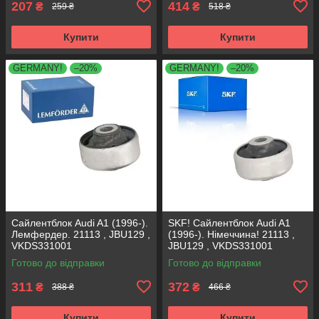
207
414
₴
₴
259 ₴
518 ₴
Купити
Купити
GERMANY!
–20%
GERMANY!
–20%
Сайлентблок Audi A1 (1996-).
SKF! Сайлентблок Audi A1
Лемфердер. 21113 , JBU129 ,
(1996-). Німеччина! 21113 ,
VKDS331001
JBU129 , VKDS331001
Готово до відправки
Готово до відправки
311
372
₴
₴
388 ₴
466 ₴
Купити
Купити