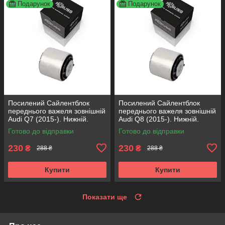
Подарунок
Подарунок
Посилений Сайлентблок
Посилений Сайлентблок
переднього важеля зовнішній
переднього важеля зовнішній
Audi Q7 (2015-). Нижній.
Audi Q8 (2015-). Нижній.
КОРЕЯ Acsuss! FE175192 ,
КОРЕЯ Acsuss! FE175192 ,
Готово до відправки
Готово до відправки
VKDS331087
VKDS331087
230
230
₴
₴
288 ₴
288 ₴
Купити
Купити
Показати ще