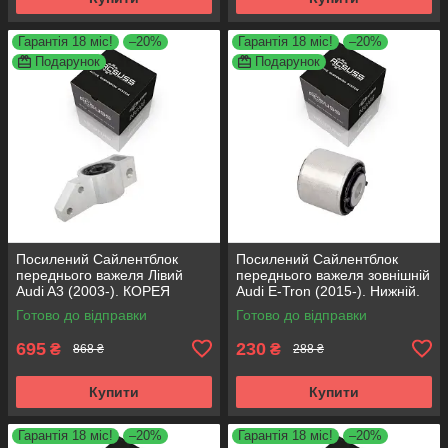
Гарантія 18 міс!
–20%
Гарантія 18 міс!
–20%
Подарунок
Подарунок
Посилений Сайлентблок
Посилений Сайлентблок
переднього важеля Лівий
переднього важеля зовнішній
Audi A3 (2003-). КОРЕЯ
Audi E-Tron (2015-). Нижній.
Acsuss! 34762 , JBU691 ,
КОРЕЯ Acsuss! FE175192 ,
Готово до відправки
Готово до відправки
VKDS331004
VKDS331087
695
230
₴
₴
868 ₴
288 ₴
Купити
Купити
Гарантія 18 міс!
–20%
Гарантія 18 міс!
–20%