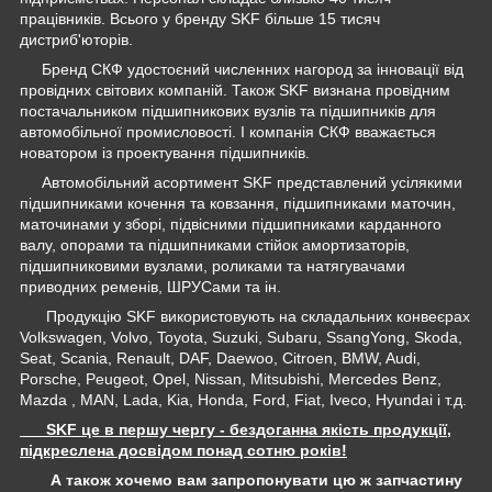
працівників. Всього у бренду SKF більше 15 тисяч
дистриб'юторів.
Бренд СКФ удостоєний численних нагород за інновації від
провідних світових компаній. Також SKF визнана провідним
постачальником підшипникових вузлів та підшипників для
автомобільної промисловості. І компанія СКФ вважається
новатором із проектування підшипників.
Автомобільний асортимент SKF представлений усілякими
підшипниками кочення та ковзання, підшипниками маточин,
маточинами у зборі, підвісними підшипниками карданного
валу, опорами та підшипниками стійок амортизаторів,
підшипниковими вузлами, роликами та натягувачами
приводних ременів, ШРУСами та ін.
Продукцію SKF використовують на складальних конвеєрах
Volkswagen, Volvo, Toyota, Suzuki, Subaru, SsangYong, Skoda,
Seat, Scania, Renault, DAF, Daewoo, Citroen, BMW, Audi,
Porsche, Peugeot, Opel, Nissan, Mitsubishi, Mercedes Benz,
Mazda , MAN, Lada, Kia, Honda, Ford, Fiat, Iveco, Hyundai і т.д.
SKF це в першу чергу - бездоганна якість продукції,
підкреслена досвідом понад сотню років!
А також хочемо вам запропонувати цю ж запчастину