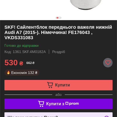
SKF! Сайлентблок переднього важеля нижній
Audi A7 (2015-). Німеччина! FE176043 ,
VKDS331083
Готово до відправки
Код: 1361.SKF.4M0182A
Роздріб
530
₴
662 ₴
Економія
132 ₴
Купити
або
Купити з