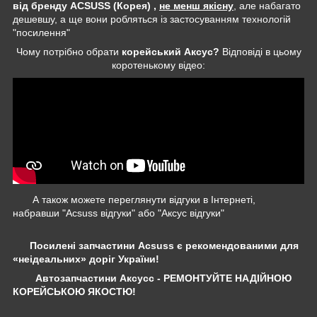
від бренду ACSUSS (Корея) ,
не менш якісну
, але набагато
дешевшу, а ще вони робляться із застосуванням технологій
"посилення"
Чому потрібно обрати
корейський Аксус?
Відповіді в цьому
коротенькому відео:
А також можете переглянути відгуки в Інтернеті,
набравши "Acsuss відгуки" або "Аксус відгуки"
Посилені запчастини Acsuss є рекомендованими для
«неідеальних» доріг України!
Автозапчастини Аксусс - РЕМОНТУЙТЕ НАДІЙНОЮ
КОРЕЙСЬКОЮ ЯКОСТЮ!