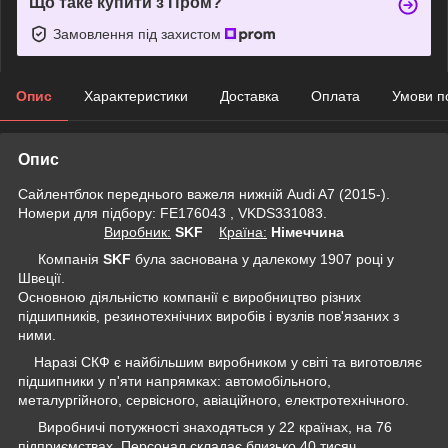
Що таке купити з Пром?
Замовлення під захистом
Опис
Характеристики
Доставка
Оплата
Умови п
Опис
Сайлентблок переднього важеля нижній Audi A7 (2015-).
Номери для підбору: FE176043 , VKDS331083.
Виробник:
SKF
Крaїна:
Німеччина
Компанія
SKF
була заснована у далекому 1907 році у
Швеції.
Основною діяльністю компанії є виробництво різних
підшипників, резинотехнічних виробів і вузлів пов'язаних з
ними.
Наразі СКФ є найбільшим виробником у світі та виготовляє
підшипники у п'яти напрямках: автомобільного,
металургійного, сервісного, авіаційного, електротехнічного.
Виробничі потужності знаходяться у 22 країнах, на 76
підприємствах. Персонал складає близько 40 тисяч