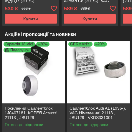
Ауді Q7 (2015-).
Allroad C8 (2015-). VAG
(201
Німеччина! FE176043 ,
Німеччина! FE176043 ,
FE1
530
589
589
₴
₴
662 ₴
736 ₴
VKDS331083
VKDS331083
Купити
Купити
Акційні пропозиції та новинки
Гарантія 18 міс!
–20%
GERMANY!
–20%
Подарунок
Посилений Сайлентблок
Сайлентблок Audi A1 (1996-).
1J0407181. КОРЕЯ Acsuss!
VAG Німеччина! 21113 ,
21113 , JBU129 ,
JBU129 , VKDS331001
VKDS331001
Готово до відправки
Готово до відправки