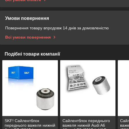
Умови повернення
Повернення товару впродовж 14 днів за домовленістю
Всі умови повернення
Подібні товари компанії
SKF! Сайлентблок
Сайлентблок переднього
Сайл
переднього важеля нижній
важеля нижній Audi A6
важе