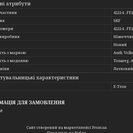
ні атрибути
пчастини
42214 , FE
ик
SKF
номери
42214 , FE
 виробник
Німеччи
Новий
сть з маркою
Audi, Vol
сть з моделлю
Touareg, A
хніки
Легковий
тувальницькі характеристики
ь
E-Tron
МАЦІЯ ДЛЯ ЗАМОВЛЕННЯ
 ₴
Сайт створений на маркетплейсі
Prom.ua
Продавець на Bigl.ua