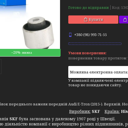
Готово до відправки
Код:
136
Купити
+380 (98) 993-71-55
–20%
повернення товару протягом 
У компанії підключені електр
товар не покидаючи сайту.
лок переднього важеля передній Audi E-Tron (2015-). Верхній. Номе
Виробник:
SKF
Крaїна:
Ні
нія
SKF
була заснована у далекому 1907 році у Швеції.
ю діяльністю компанії є виробництво різних підшипників, ре