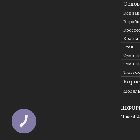
Основ
Код за
Виробн
Кросс-
Країна
Стан
Сумісні
Сумісні
Тип те
Корис
Мoдел
ІНФОР
Ціна:
414
КНОПКА
ЗВ'ЯЗКУ