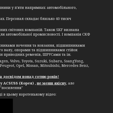
ники у п'яти напрямках: автомобільного,
ах. Персонал складає близько 40 тисяч
их світових компаній. Також SKF визнана
я автомобільної промисловості. І компанія СКФ
никами кочення та ковзання, підшипниками
о валу, опорами та підшипниками стійок
и приводних ременів, ШРУСами та ін.
, Volvo, Toyota, Suzuki, Subaru, SsangYong,
 Peugeot, Opel, Nissan, Mitsubishi, Mercedes Benz,
а досвідом понад сотню років!
 ACSUSS (Корея) ,
не менш якісну
, але
 "посилення"
і в цьому коротенькому відео: