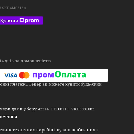
3.SKF.4M0515A
Купити з
14 днів
за домовленістю
онні платежі. Тепер ви можете купити будь-який
ри для підбору: 42214 , FE108113 , VKDS331082.
меччина
зинотехнічних виробів і вузлів пов'язаних з