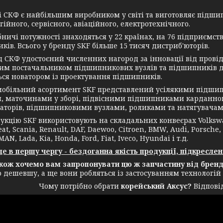
СКФ є найбільшим виробником у світі та виготовляє підшип
ійного, сервісного, авіаційного, електротехнічного.
чі потужності знаходяться у 22 країнах, на 76 підприємств
ків. Всього у бренду SKF більше 15 тисяч дистриб'юторів.
КФ удостоєний численних нагород за інновації від провідн
им постачальником підшипникових вузлів та підшипників дл
ься новатором із проектування підшипників.
ільний асортимент SKF представлений усілякими підшип
, маточинами у зборі, підвісними підшипниками карданног
аторів, підшипниковими вузлами, роликами та натягувачам
ію SKF використовують на складальних конвеєрах Volkswagen
eat, Scania, Renault, DAF, Daewoo, Citroen, BMW, Audi, Porsche,
MAN, Lada, Kia, Honda, Ford, Fiat, Iveco, Hyundai і т.д.
в першу чергу - бездоганна якість продукції, підкреслен
 хочемо вам запропонувати цю ж запчастину від бренду
о дешевшу, а ще вони робляться із застосуванням технологій
Чому потрібно обрати
корейський Аксус?
Відповід