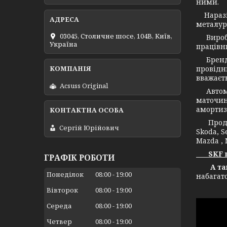
ними.
Наразі 
металург
03045, Столичне шосе, 104B, Київ,
Виробни
Україна
працівни
Бренд С
провідн
вважаєт
Acsuss Original
Автомоб
маточин
амортиз
Продукц
Сергій Юрійович
Skoda, S
Mazda , 
SKF це 
ГРАФІК РОБОТИ
А також
Понеділок
08:00
19:00
набагат
Вівторок
08:00
19:00
Середа
08:00
19:00
Четвер
08:00
19:00