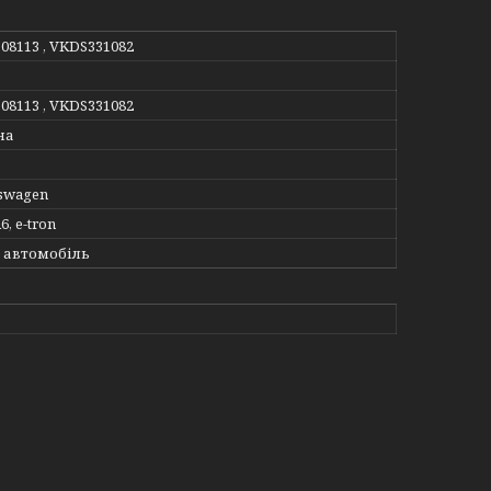
108113 , VKDS331082
108113 , VKDS331082
на
kswagen
6, e-tron
 автомобіль