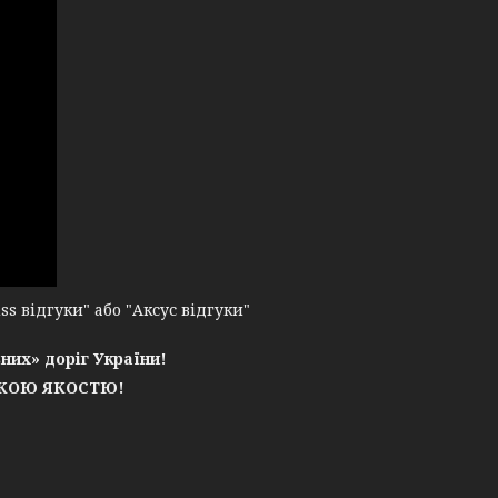
 відгуки" або "Аксус відгуки"
них» доріг України!
ЬКОЮ ЯКОСТЮ!