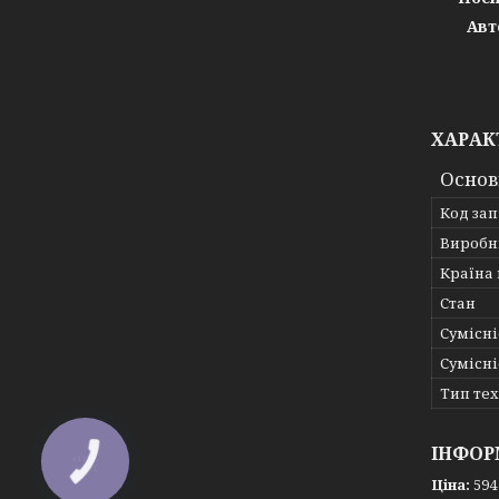
Авт
ХАРАК
Основ
Код за
Виробн
Країна
Стан
Сумісні
Сумісні
Тип те
ІНФОР
Ціна:
594