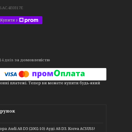
6.AC.4E0317E
Купити з
14 днів
за домовленістю
онні платежі. Тепер ви можете купити будь-який
арунок
Audi A8 D3 (2002-10) Ауді А8 D3. Korea ACSUSS!