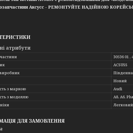
озапчастини Аксусс - РЕМОНТУЙТЕ НАДІЙНОЮ КОРЕЙС
ТЕРИСТИКИ
ні атрибути
пчастини
30536 01 ,
ик
ACSUSS
 виробник
Південна
Новий
сть з маркою
Audi
сть з моделлю
A8, A6, Ph
хніки
Легковий
МАЦІЯ ДЛЯ ЗАМОВЛЕННЯ
 ₴