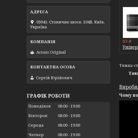
03045, Столичне шосе, 104B, Київ,
Україна
83 ₴
Універ
Acsuss Original
Тяжка ста
Так
Сергій Юрійович
Виробн
Чому по
ГРАФІК РОБОТИ
Понеділок
08:00
19:00
Вівторок
08:00
19:00
Середа
08:00
19:00
Четвер
08:00
19:00