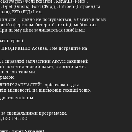
Volkswagen (Фольксваген), Renault (Рено),
 Opel (Опель), Ford (Форд), Citroen (Сітроен) та
лл), BYD (БІД) І т.д.
ністю, - давно не поступаються, а багато в чому
-якій сфері: комп'ютерній техніці, мобільних
. При цьому ціни залишаються найбільш
атні гроші!
 ПРОДУКЦІЮ Acsuss
, І не потрапите на
І справжні запчастини Аксусс захищені:
ий поліетиленовий пакет, з логотипами.
ки з логотипами.
грамою.
ЛЕНИХ ЗАПЧАСТЕЙ", орієнтовані для
й місцевості, на військовій техніці тощо.
 довговічнішим!
у за спеціальними програмами.
ДКО І ЧІТКО!
них» доріг України!