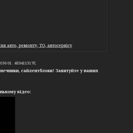
я авто, ремонту, ТО, автосервісу
36 01 , 4E0411317E.
конечники, сайлентблоки! Запитуйте у наших
нькому відео: