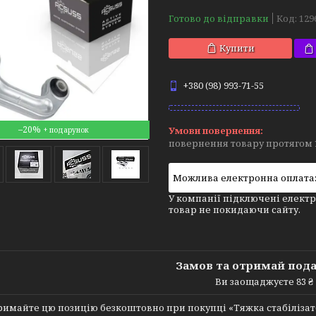
Готово до відправки
Код:
129
Купити
+380 (98) 993-71-55
–20%
повернення товару протягом 
У компанії підключені електр
товар не покидаючи сайту.
Замов та отримай под
Ви заощаджуєте 83 ₴
имайте цю позицію безкоштовно при покупці «Тяжка стабілізатора 