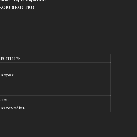
ЬКОЮ ЯКОСТЮ!
 4E0411317E
 Корея
aeton
 автомобіль