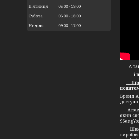
Пʼятниця
08:00
19:00
Субота
08:00
18:00
Неділя
09:00
17:00
А тако
і 
Прод
попитом
Бренд А
доступн
Acsuss 
який спо
SSangYon
Швидко 
вироблят