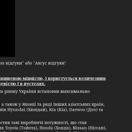
 відгуки" або "Аксус відгуки"
двищеною міцністю, І користується величезним
евістю І в пустелях.
 на ринку України встановив максимально
 також у Японії та ряді Інших азіатських країн,
ів Hyundai (Хюндай), Kia (Кіа), Daewoo (Део) та
в такі виробничі потужності, що став
Toyota (Тойота), Honda (Хонда), Nissan (Ніссан),