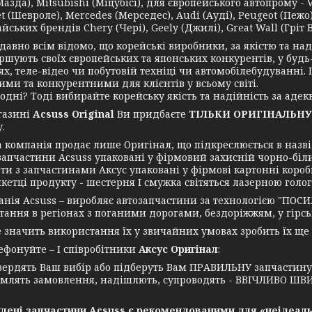
азда), Mitsubishi (Міцубісі), для європейського автопрому - 
t (Шевроле), Mercedes (Мерседес), Audi (Ауді), Peugeot (Пежо),
йських брендів Chery (Чері), Geely (Джилі), Great Wall (Гріт Во
но всім відомо, що корейські виробники, за якістю та надій
ршують своїх європейських та японських конкурентів, у будь
ях, теле-відео чи побутовій техніці чи автомобілебудуванні
ими та конкурентними для клієнтів у всьому світі.
ні? Тоді вибирайте корейську якість та надійність за адекв
азині
Acsuss Original
Ви придбаєте
ТІЛЬКИ ОРИГІНАЛЬНУ
.
мпанія продає лише Оригінал, що підкреслюється в назві, 
запчастини Acsuss упаковані у фірмовий захисній чорно-біл
ти з запчастинами Аксус упаковані у фірмові картонні короб
икетці продукту - шестерня І смужка світяться лазерною голо
я Acsuss – виробляє автозапчастини за технологією "ПОСИ
ання в регіонах з поганими дорогами, бездоріжжям, у гірські
ачить використання їх у звичайних умовах зробить їх ще
нуйте – І співробітники
Аксус Оригінал
:
вердять Ваш вибір або підберуть Вам ПРАВИЛЬНУ запчастин
млять замовлення, надішлють, супроводять - ВВІЧЛИВО ШВИ
лені запчастини Acsuss є рекомендованими для «неідеаль