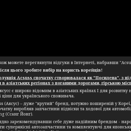
ж можете переглянути відгуки в Інтернеті, набравши "Acsuss
після цього зробите вибір на користь корейців!
укція Acsuss спочатку створювалася як "Посилена", з пі
 в азіатських регіонах з поганими дорогами, гірською місц
ксусс є широко відомим в азіатських країнах І для розвитку
і ціни для українського споживача.
(Аксус) – дуже "крутий" бренд, потужно поширеній у Кореї, а
чатку виробляв запчастини підвіски та ходової для автомобіл
g (Ссанг Йонг).
зарекомендувавши себе дуже надійним брендом - нарости
и суперякісні автозапчастини та комплектуючі для японських 