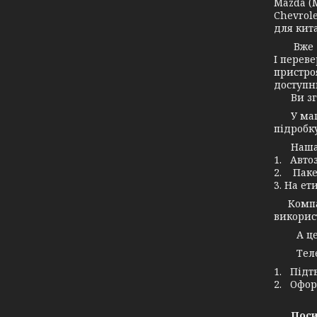
Mazda (М
Chevrole
для кита
Вже дав
І переве
пристро
доступн
Ви згод
У маг
підробку
Наша ко
1. Авто
2. Паке
3. На ет
Компані
використ
А це зн
Телефо
1. Підт
2. Офор
Поси