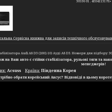
30536 01 , 4E0411317E»
сальна Сервісна книжка для записів технічного обслуговуванн
білізатора Audi A8 D3 (2002-10) Ауді А8 D3. Номери для підбору: 305
ож на Ваш авто є стійки стабілізатора, рульові тяги та на
менеджерів!
ик:
Acsuss
Крaїна:
Південна Корея
трібно обрати корейський Аксус? Відповіді в цьому короте