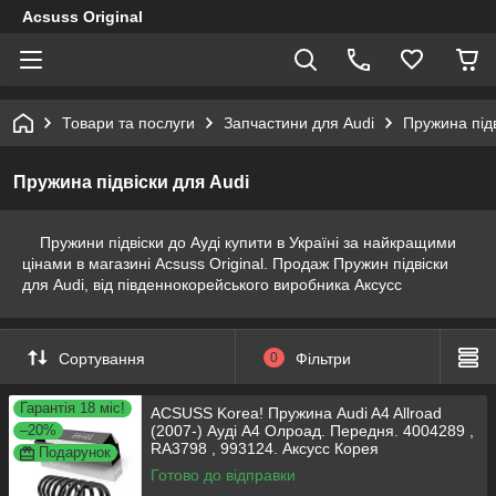
Acsuss Original
Товари та послуги
Запчастини для Audi
Пружина підв
Пружина підвіски для Audi
Пружини підвіски до Ауді купити в Україні за найкращими
цінами в магазині Acsuss Original. Продаж Пружин підвіски
для Audi, від південнокорейського виробника Аксусс
Сортування
0
Фільтри
Гарантія 18 міс!
ACSUSS Korea! Пружина Audi A4 Allroad
–20%
(2007-) Ауді А4 Олроад. Передня. 4004289 ,
RA3798 , 993124. Аксусс Корея
Подарунок
Готово до відправки