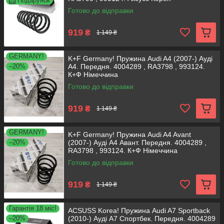
Подарунок
Готово до відправки
919
₴
1 149 ₴
GERMANY!
K+F Germany! Пружина Audi A4 (2007-) Ауді
–20%
А4. Передня. 4004289 , RA3798 , 993124.
К+Ф Німеччина
Готово до відправки
919
₴
1 149 ₴
GERMANY!
K+F Germany! Пружина Audi A4 Avant
–20%
(2007-) Ауді А4 Авант. Передня. 4004289 ,
RA3798 , 993124. К+Ф Німеччина
Готово до відправки
919
₴
1 149 ₴
Гарантія 18 міс!
ACSUSS Korea! Пружина Audi A7 Sportback
–20%
(2010-) Ауді А7 Спортбек. Передня. 4004289