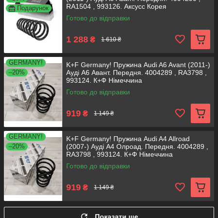
RA1504 , 993126. Аксусс Корея
Подарунок
Готово до відправки
1 288
₴
1 610 ₴
GERMANY!
K+F Germany! Пружина Audi A6 Avant (2011-)
–20%
Ауді А6 Авант. Передня. 4004289 , RA3798 ,
993124. К+Ф Німеччина
Готово до відправки
919
₴
1 149 ₴
GERMANY!
K+F Germany! Пружина Audi A4 Allroad
–20%
(2007-) Ауді А4 Олроад. Передня. 4004289 ,
RA3798 , 993124. К+Ф Німеччина
Готово до відправки
919
₴
1 149 ₴
Показати ще