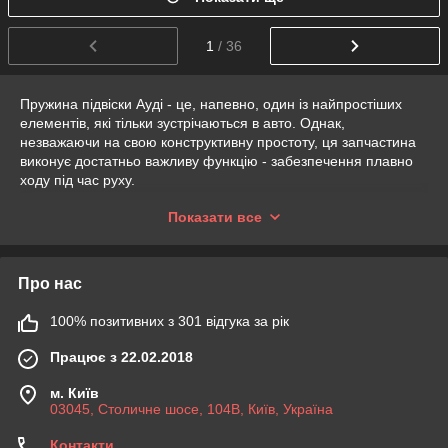
1
/ 36
Пружина підвіски Ауді - це, напевно, один із найпростіших
елементів, які тільки зустрічаються в авто. Однак,
незважаючи на свою конструктивну простоту, ця запчастина
виконує достатньо важливу функцію - забезпечення плавно
ходу під час руху.
Які основні характеристики має пружина підвіски, чого
Показати все
боїться ця запчастина, та чому оформити замовлення на неї
та
підшипник маточини на Audi
краще в інтернет-магазині
Acsuss Original? Про це спеціалісти нашої компанії
Про нас
розповідають далі.
Пружина підвіски Audi: функція деталі
100% позитивних з 301 відгука за рік
та її параметри
Працює з 22.02.2018
Пружина підвіски - це доволі маленька деталь, однак вона
має доволі важливу функцію. Витримуючи всю вагу автівки,
м. Київ
вона забезпечує достатній просвіт між кузовом транспортного
03045, Столичне шосе, 104B, Київ, Україна
засобу та дорожнім покриттям.
Контакти