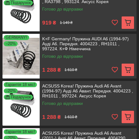
, RA3798 , 993124. Аксусс Корея
Подарунок
Готово до відправки
919
₴
1 149 ₴
GERMANY!
K+F Germany! Пружина AUDI A6 (1994-97)
–20%
Ауді А6. Передня. 4004223 , RH1011 ,
997224. К+Ф Німеччина
Готово до відправки
1 288
₴
1 610 ₴
Гарантія 18 міс!
ACSUSS Korea! Пружина Audi A6 Avant
–20%
(1994-97) Ауді А6 Авант. Передня. 4004223 ,
RH1011 , 997224. Аксусс Корея
Подарунок
Готово до відправки
1 288
₴
1 610 ₴
Гарантія 18 міс!
ACSUSS Korea! Пружина Audi A6 Avant
–20%
(2011-) Ауді А6 Авант. Передня. 4004290 ,