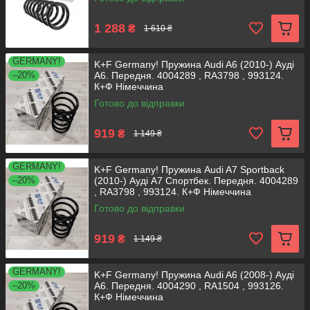
1 288
₴
1 610 ₴
GERMANY!
K+F Germany! Пружина Audi A6 (2010-) Ауді
–20%
А6. Передня. 4004289 , RA3798 , 993124.
К+Ф Німеччина
Готово до відправки
919
₴
1 149 ₴
GERMANY!
K+F Germany! Пружина Audi A7 Sportback
–20%
(2010-) Ауді А7 Спортбек. Передня. 4004289
, RA3798 , 993124. К+Ф Німеччина
Готово до відправки
919
₴
1 149 ₴
GERMANY!
K+F Germany! Пружина Audi A6 (2008-) Ауді
–20%
А6. Передня. 4004290 , RA1504 , 993126.
К+Ф Німеччина