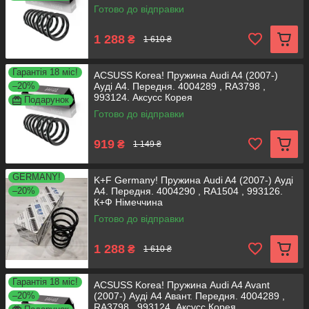
Готово до відправки
1 288
₴
1 610 ₴
Гарантія 18 міс!
ACSUSS Korea! Пружина Audi A4 (2007-)
–20%
Ауді А4. Передня. 4004289 , RA3798 ,
993124. Аксусс Корея
Подарунок
Готово до відправки
919
₴
1 149 ₴
GERMANY!
K+F Germany! Пружина Audi A4 (2007-) Ауді
–20%
А4. Передня. 4004290 , RA1504 , 993126.
К+Ф Німеччина
Готово до відправки
1 288
₴
1 610 ₴
Гарантія 18 міс!
ACSUSS Korea! Пружина Audi A4 Avant
–20%
(2007-) Ауді А4 Авант. Передня. 4004289 ,
RA3798 , 993124. Аксусс Корея